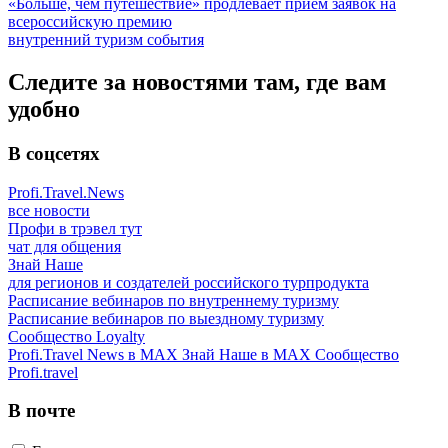
«Больше, чем путешествие» продлевает прием заявок на
всероссийскую премию
внутренний туризм
события
Следите за новостями там, где вам
удобно
В соцсетях
Profi.Travel.News
все новости
Профи в трэвел тут
чат для общения
Знай Наше
для регионов и создателей российского турпродукта
Расписание вебинаров по внутреннему туризму
Расписание вебинаров по выездному туризму
Сообщество Loyalty
Profi.Travel News в MAX
Знай Наше в MAX
Сообщество
Profi.travel
В почте