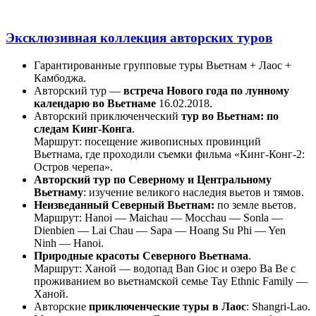
Эксклюзивная коллекция авторских туров
Гарантированные групповые туры Вьетнам + Лаос +
Камбоджа.
Авторский тур ―
встреча Нового года по лунному
календарю во Вьетнаме
16.02.2018.
Авторский приключенческий
тур во Вьетнам: по
следам Кинг-Конга
.
Маршрут: посещение живописных провинций
Вьетнама, где проходили съемки фильма «Кинг-Конг-2:
Остров черепа».
Авторский тур по Северному и Центральному
Вьетнаму
: изучение великого наследия вьетов и тямов.
Неизведанный Северный Вьетнам:
по земле вьетов.
Маршрут: Hanoi — Maichau — Mocchau — Sonla —
Dienbien — Lai Chau — Sapa — Hoang Su Phi — Yen
Ninh — Hanoi.
Природные красоты Северного Вьетнама
.
Маршрут: Ханой — водопад Ban Gioc и озеро Ba Be с
проживанием во вьетнамской семье Tay Ethnic Family —
Ханой.
Авторские
приключенческие туры в Лаос
: Shangri-Lao.