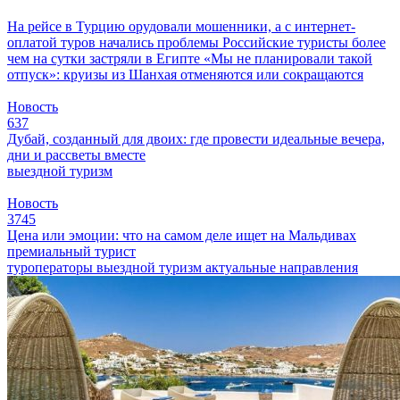
На рейсе в Турцию орудовали мошенники, а с интернет-
оплатой туров начались проблемы
Российские туристы более
чем на сутки застряли в Египте
«Мы не планировали такой
отпуск»: круизы из Шанхая отменяются или сокращаются
Новость
637
Дубай, созданный для двоих: где провести идеальные вечера,
дни и рассветы вместе
выездной туризм
Новость
3745
Цена или эмоции: что на самом деле ищет на Мальдивах
премиальный турист
туроператоры
выездной туризм
актуальные направления