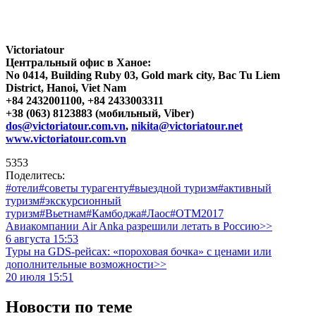
Victoriatour
Центральный офис в Ханое:
No 0414, Building Ruby 03, Gold mark city, Bac Tu Liem
District, Hanoi, Viet Nam
+84 2432001100, +84 2433003311
+38 (063) 8123883 (мобильный, Viber)
dos@victoriatour.com.vn
,
nikita@victoriatour.net
www.victoriatour.com.vn
5353
Поделитесь:
#отели
#советы турагенту
#выездной туризм
#активный
туризм
#экскурсионный
туризм
#Вьетнам
#Камбоджа
#Лаос
#OTM2017
Авиакомпании Air Anka разрешили летать в Россию>>
6 августа 15:53
Туры на GDS-рейсах: «пороховая бочка» с ценами или
дополнительные возможности>>
20 июля 15:51
Новости по теме