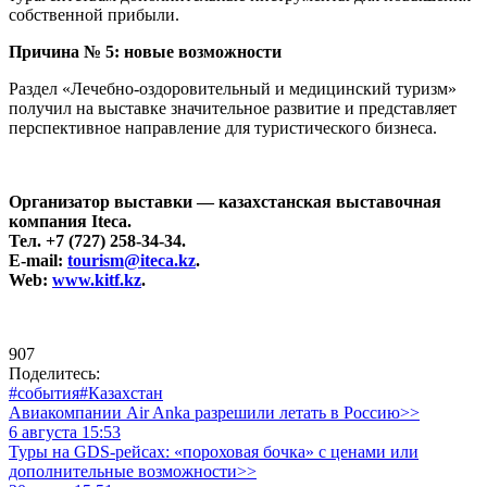
собственной прибыли.
Причина № 5: новые возможности
Раздел «Лечебно-оздоровительный и медицинский туризм»
получил на выставке значительное развитие и представляет
перспективное направление для туристического бизнеса.
Организатор выставки ― казахстанская выставочная
компания Iteca.
Тел. +7 (727) 258-34-34.
E-mail:
tourism@iteca.kz
.
Web:
www.kitf.kz
.
907
Поделитесь:
#события
#Казахстан
Авиакомпании Air Anka разрешили летать в Россию>>
6 августа 15:53
Туры на GDS-рейсах: «пороховая бочка» с ценами или
дополнительные возможности>>