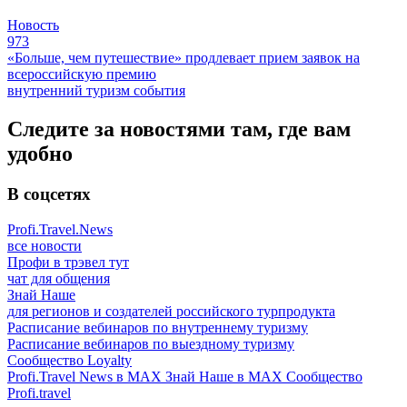
Новость
973
«Больше, чем путешествие» продлевает прием заявок на
всероссийскую премию
внутренний туризм
события
Следите за новостями там, где вам
удобно
В соцсетях
Profi.Travel.News
все новости
Профи в трэвел тут
чат для общения
Знай Наше
для регионов и создателей российского турпродукта
Расписание вебинаров по внутреннему туризму
Расписание вебинаров по выездному туризму
Сообщество Loyalty
Profi.Travel News в MAX
Знай Наше в MAX
Сообщество
Profi.travel