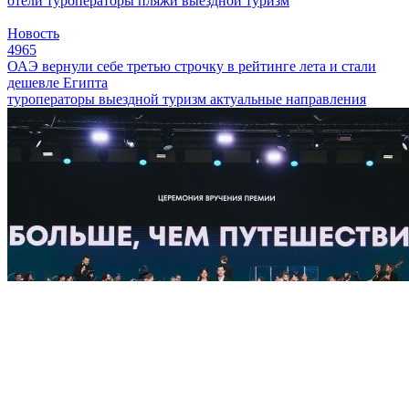
отели
туроператоры
пляжи
выездной туризм
Новость
4965
ОАЭ вернули себе третью строчку в рейтинге лета и стали
дешевле Египта
туроператоры
выездной туризм
актуальные направления