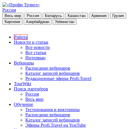
Россия
Весь мир
Россия
Беларусь
Казахстан
Армения
Грузия
Киргизия
Азербайджан
Узбекистан
Работа
Новости и статьи
Все новости
Все статьи
Интервью
Вебинары
Расписание вебинаров
Каталог записей вебинаров
Редакционные эфиры Profi.Travel
TourWiki
Поиск партнёров
Россия
Весь мир
Обучение
Тестирования и викторины
Расписание вебинаров
Каталог записей вебинаров
Эфиры Profi.Travel на YouTube