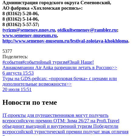
Администрация городского округа Семеновский,
АО фабрика «Хохломская роспись»:
8 (83162) 5-20-06,
8 (83162) 5-14-06,
8 (83162) 5-57-57;
tyrizm@semenov.nnov.ru
,
otdkultsemenov@rambler.ru
;
www.semenov-museum.ru
,
http://www.semenov-museum.ru/festival-zolotaya-khokhloma
.
5377
Поделитесь:
#события
#событийный туризм
#Знай Наше!
Авиакомпании Air Anka разрешили летать в Россию>>
6 августа 15:53
Туры на GDS-рейсах: «пороховая бочка» с ценами или
дополнительные возможности>>
20 июля 15:51
Новости по теме
IT-проекты для путешественников могут получить
всероссийскую премию
ОТМ: Зима 26/27 на Profi.Travel
объединит выездной и внутренний туризм
Победители
всероссийской туристической премии получат знак отличия