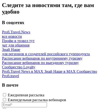
Следите за новостями там, где вам
удобно
В соцсетях
Profi.Travel.News
все новости
Профи в трэвел тут
чат для общения
Знай Наше
для регионов и создателей российского турпродукта
Расписание вебинаров по внутреннему туризму
Расписание вебинаров по выездному туризму
Сообщество Loyalty
Profi.Travel News в MAX
Знай Наше в MAX
Сообщество
Profi.travel
В почте
Ежедневная рассылка
Еженедельная рассылка вебинаров