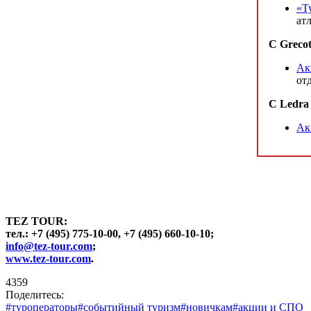
«Т
ат
С Grecot
Ак
от
С Ledra 
Ак
TEZ TOUR:
тел.: +7 (495) 775-10-00, +7 (495) 660-10-10;
info@tez-tour.com
;
www.tez-tour.com
.
4359
Поделитесь:
#туроператоры
#событийный туризм
#новичкам
#акции и СПО