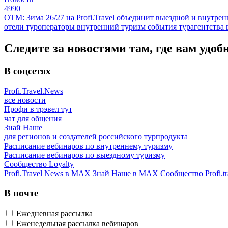
4990
ОТМ: Зима 26/27 на Profi.Travel объединит выездной и внутре
отели
туроператоры
внутренний туризм
события
турагентства
Следите за новостями там, где вам удоб
В соцсетях
Profi.Travel.News
все новости
Профи в трэвел тут
чат для общения
Знай Наше
для регионов и создателей российского турпродукта
Расписание вебинаров по внутреннему туризму
Расписание вебинаров по выездному туризму
Сообщество Loyalty
Profi.Travel News в MAX
Знай Наше в MAX
Сообщество Profi.tr
В почте
Ежедневная рассылка
Еженедельная рассылка вебинаров