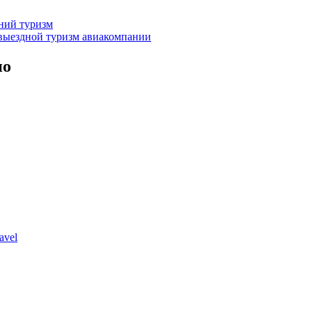
нний туризм
выездной туризм
авиакомпании
но
avel