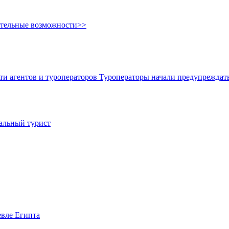
ительные возможности>>
ти агентов и туроператоров
Туроператоры начали предупреждать
иальный турист
евле Египта