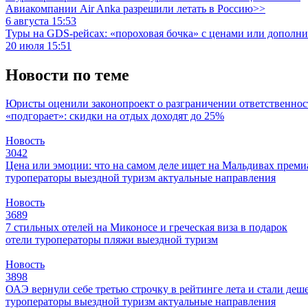
Авиакомпании Air Anka разрешили летать в Россию>>
6 августа 15:53
Туры на GDS-рейсах: «пороховая бочка» с ценами или дополн
20 июля 15:51
Новости по теме
Юристы оценили законопроект о разграничении ответственнос
«подгорает»: скидки на отдых доходят до 25%
Новость
3042
Цена или эмоции: что на самом деле ищет на Мальдивах прем
туроператоры
выездной туризм
актуальные направления
Новость
3689
7 стильных отелей на Миконосе и греческая виза в подарок
отели
туроператоры
пляжи
выездной туризм
Новость
3898
ОАЭ вернули себе третью строчку в рейтинге лета и стали деш
туроператоры
выездной туризм
актуальные направления