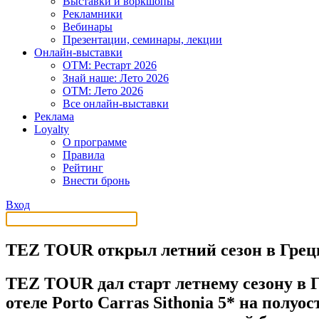
Выставки и воркшопы
Рекламники
Вебинары
Презентации, семинары, лекции
Онлайн-выставки
OTM: Рестарт 2026
Знай наше: Лето 2026
OTM: Лето 2026
Все онлайн-выставки
Реклама
Loyalty
О программе
Правила
Рейтинг
Внести бронь
Вход
TEZ TOUR открыл летний сезон в Грец
TEZ TOUR дал старт летнему сезону в Г
отеле Porto Carras Sithonia 5* на полу