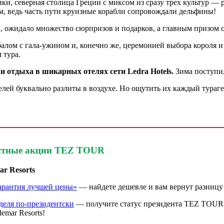
и, северная столица Греции с миксом из сразу трех культур — 
м, ведь часть пути круизные корабли сопровождали дельфины!
, ожидало множество сюрпризов и подарков, а главным призом 
лом с гала-ужином и, конечно же, церемонией выбора короля и
 тура.
чи отдыха в шикарных отелях сети Ledra Hotels.
Зима поступил
лей буквально разлиты в воздухе. Но ощутить их каждый тураг
стные акции TEZ TOUR
ar Resorts
арантия лучшей цены»
― найдете дешевле и вам вернут разницу
деля по-президентски
― получите статус президента TEZ TOUR
demar Resorts!