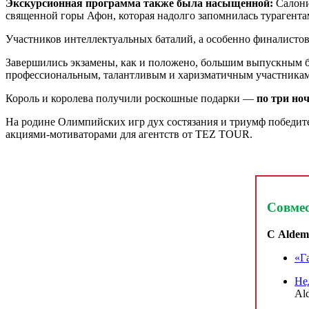
Экскурсионная программа также была насыщенной:
Салоник
священной горы Афон, которая надолго запомнилась турагента
Участников интеллектуальных баталий, а особенно финалистов
Завершились экзамены, как и положено, большим выпускным ба
профессиональным, талантливым и харизматичным участникам
Король и королева получили роскошные подарки ―
по три но
На родине Олимпийских игр дух состязания и триумф победите
акциями-мотиваторами для агентств от TEZ TOUR.
Совме
С Aldem
«Г
Не
Al