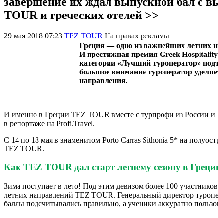
завершение их ждал выпускной бал с в
TOUR и греческих отелей >>
29 мая 2018 07:23
TEZ TOUR
На правах рекламы
Греция ― одно из важнейших летних
И престижная премия Greek Hospitality
категории «Лучший туроператор» подт
большое внимание туроператор уделяе
направления.
И именно в Греции TEZ TOUR вместе с турпрофи из России и 
в репортаже на Profi.Travel.
С 14 по 18 мая в знаменитом Porto Carras Sithonia 5* на полу
TEZ TOUR.
Как TEZ TOUR дал старт летнему сезону в Греци
Зима поступает в лето! Под этим девизом более 100 участников
летних направлений TEZ TOUR. Генеральный директор туроп
баллы подсчитывались правильно, а ученики аккуратно пользо