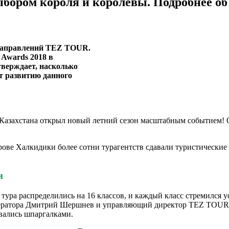
ыбором короля и королевы. Подробнее о
 направлений TEZ TOUR.
 Awards 2018 в
верждает, насколько
т развитию данного
Казахстана открыл новый летний сезон масштабным событием! 
острове Халкидики более сотни турагентств сдавали туристически
и
 тура распределились на 16 классов, и каждый класс стремился 
ератора Дмитрий Шершнев и управляющий директор TEZ TOUR Г
вались шпаргалками.