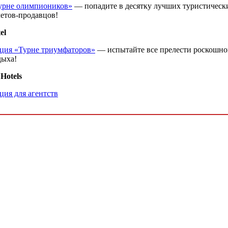
урне олимпиоников»
― попадите в десятку лучших туристическ
летов-продавцов!
el
ция «Турне триумфаторов»
― испытайте все прелести роскошно
дыха!
Hotels
ция для агентств