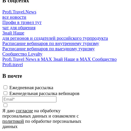
В соцсетях
Profi.Travel.News
все новости
Профи в трэвел тут
чат для общения
Знай Наше
для регионов и создателей российского турпродукта
Расписание вебинаров по внутреннему туризму
Расписание вебинаров по выездному туризму
Сообщество Loyalty
Profi.Travel News в MAX
Знай Наше в MAX
Сообщество
Profi.travel
В почте
Ежедневная рассылка
Еженедельная рассылка вебинаров
Я даю
согласие
на обработку
персональных данных и ознакомлен с
политикой
по обработке персональных
данных