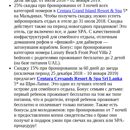
даты заезда: 01 июля 2018 – 02 января 2019.
25% скидка при бронировании от 3 ночей всех
категорий номеров в
Centara Grand Island Resort & Spa
5*
на Мальдивах. Чтобы получить скидку, нужно успеть
забронировать отдых в отеле до 31 июля 2018. Скидка
действует также на период новогодних праздников! Это
отель, где включено все, и даже SPA. С качественной
инфраструктурой для семейного отдыха, отличным
домашним рифом и «фишкой» для дайверов —
затонувшим кораблем. Бонус: при бронировании
категории номера Luxury Beach Front Pool Villa 2
bedroom с родителями проживают бесплатно до 2 детей
(на базе питания UAL).
Скидку 15% при бронировании за 60 дней до заезда
(исключая период 25 декабря 2018 – 10 января 2019)
предлагает
Centara Ceysands Resort & Spa Sri Lanka
5* на Шри-Ланке. Это один из лучших отелей на
острове для семейного отдыха. Бонус семьям с детьми:
первый ребенок проживает бесплатно на том же типе
питания, что и родители, второй ребенок проживает
бесплатно и оплачивает только питание. Также есть
бонусы для молодоженов: при бронировании от 7 ночей
и предоставлении копии свидетельства о браке они
получат в подарок ужин при свечах на двоих или SPA-
процедуру!