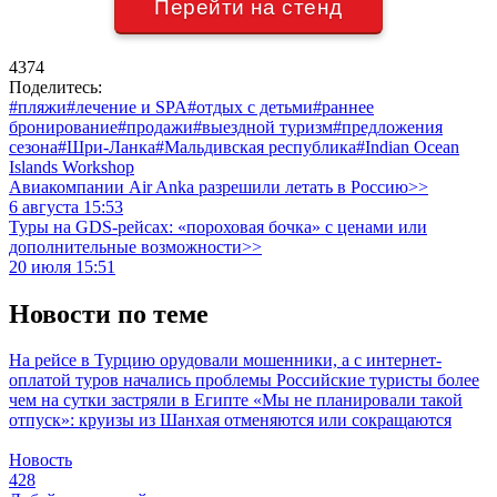
Перейти на стенд
4374
Поделитесь:
#пляжи
#лечение и SPA
#отдых с детьми
#раннее
бронирование
#продажи
#выездной туризм
#предложения
сезона
#Шри-Ланка
#Мальдивская республика
#Indian Ocean
Islands Workshop
Авиакомпании Air Anka разрешили летать в Россию>>
6 августа 15:53
Туры на GDS-рейсах: «пороховая бочка» с ценами или
дополнительные возможности>>
20 июля 15:51
Новости по теме
На рейсе в Турцию орудовали мошенники, а с интернет-
оплатой туров начались проблемы
Российские туристы более
чем на сутки застряли в Египте
«Мы не планировали такой
отпуск»: круизы из Шанхая отменяются или сокращаются
Новость
428