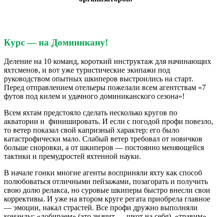
Курс — на Доминикану!
Деление на 10 команд, короткий инструктаж для начинающих
яхтсменов, и вот уже туристические экипажи под
руководством опытных шкиперов выстроились на старт.
Перед отправлением отельеры пожелали всем агентствам «7
футов под килем и удачного доминиканского сезона»!
Всем яхтам предстояло сделать несколько кругов по
акватории и финишировать. И если с погодой профи повезло,
то ветер показал свой капризный характер: его было
катастрофически мало. Слабый ветер требовал от новичков
больше сноровки, а от шкиперов — постоянно меняющейся
тактики и премудростей яхтенной науки.
В начале гонки многие агенты восприняли яхту как способ
полюбоваться отличными пейзажами, позагорать и получить
свою долю релакса, но суровые шкиперы быстро внесли свои
коррективы. И уже на втором круге регата приобрела главное
— эмоции, накал страстей. Все профи дружно выполняли
команды: «добираем» (это значит — шкот на себя), «травим»