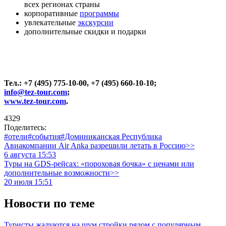
всех регионах страны
корпоративные
программы
увлекательные
экскурсии
дополнительные скидки и подарки
Тел.: +7 (495) 775-10-00, +7 (495) 660-10-10;
info@tez-tour.com
;
www.tez-tour.com
.
4329
Поделитесь:
#отели
#события
#Доминиканская Республика
Авиакомпании Air Anka разрешили летать в Россию>>
6 августа 15:53
Туры на GDS-рейсах: «пороховая бочка» с ценами или
дополнительные возможности>>
20 июля 15:51
Новости по теме
Туристы жалуются на шум стройки рядом с популярным