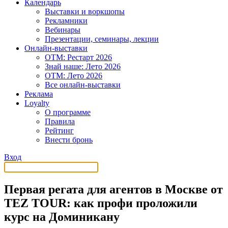
Календарь
Выставки и воркшопы
Рекламники
Вебинары
Презентации, семинары, лекции
Онлайн-выставки
OTM: Рестарт 2026
Знай наше: Лето 2026
OTM: Лето 2026
Все онлайн-выставки
Реклама
Loyalty
О программе
Правила
Рейтинг
Внести бронь
Вход
Первая регата для агентов в Москве от
TEZ TOUR: как профи проложили
курс на Доминикану