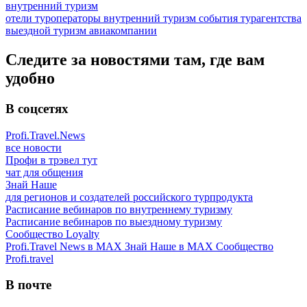
внутренний туризм
отели
туроператоры
внутренний туризм
события
турагентства
выездной туризм
авиакомпании
Следите за новостями там, где вам
удобно
В соцсетях
Profi.Travel.News
все новости
Профи в трэвел тут
чат для общения
Знай Наше
для регионов и создателей российского турпродукта
Расписание вебинаров по внутреннему туризму
Расписание вебинаров по выездному туризму
Сообщество Loyalty
Profi.Travel News в MAX
Знай Наше в MAX
Сообщество
Profi.travel
В почте