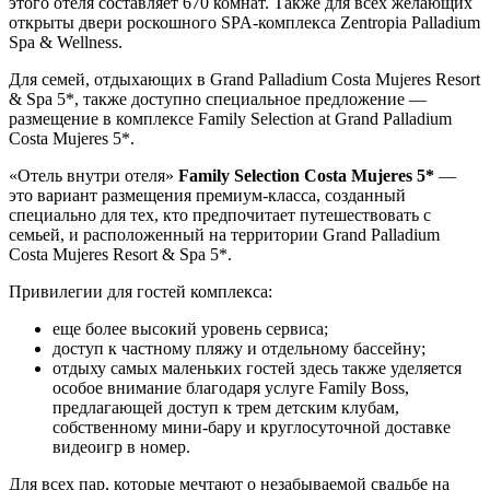
этого отеля составляет 670 комнат. Также для всех желающих
открыты двери роскошного SPA-комплекса Zentropia Palladium
Spa & Wellness.
Для семей, отдыхающих в Grand Palladium Costa Mujeres Resort
& Spa 5*, также доступно специальное предложение —
размещение в комплексе Family Selection at Grand Palladium
Costa Mujeres 5*.
«Отель внутри отеля»
Family Selection Costa Mujeres 5*
—
это вариант размещения премиум-класса, созданный
специально для тех, кто предпочитает путешествовать с
семьей, и расположенный на территории Grand Palladium
Costa Mujeres Resort & Spa 5*.
Привилегии для гостей комплекса:
еще более высокий уровень сервиса;
доступ к частному пляжу и отдельному бассейну;
отдыху самых маленьких гостей здесь также уделяется
особое внимание благодаря услуге Family Boss,
предлагающей доступ к трем детским клубам,
собственному мини-бару и круглосуточной доставке
видеоигр в номер.
Для всех пар, которые мечтают о незабываемой свадьбе на