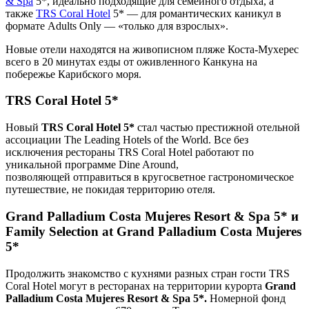
& Spa
5*, идеально подходящие для семейного отдыха, а
также
TRS Coral Hotel
5* — для романтических каникул в
формате Adults Only — «только для взрослых».
Новые отели находятся на живописном пляже Коста-Мухерес
всего в 20 минутах езды от оживленного Канкуна на
побережье Карибского моря.
TRS Coral Hotel 5*
Новый
TRS Coral Hotel 5*
стал частью престижной отельной
ассоциации The Leading Hotels of the World. Все без
исключения рестораны TRS Coral Hotel работают по
уникальной программе Dine Around,
позволяющей отправиться в кругосветное гастрономическое
путешествие, не покидая территорию отеля.
Grand Palladium Costa Mujeres Resort & Spa 5*
и
Family Selection at Grand Palladium Costa Mujeres
5*
Продолжить знакомство с кухнями разных стран гости TRS
Coral Hotel могут в ресторанах на территории курорта
Grand
Palladium Costa Mujeres Resort & Spa 5*.
Номерной фонд