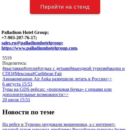
Перейти на стенд
Palladium Hotel Group;
+7-903-207-76-17;
sales.ru@palladiumhotelgroup
;
https://www.palladiumhotelgroup.com
.
5519
Поделитесь:
#выставки
#отели
#отдых с детьми
#выездной туризм
#акции и
СПО
#Мексика
#Caribbean Fair
Авиакомпании Air Anka разрешили летать в Россию>>
6 августа 15:53
Туры на GDS-рейсах: «пороховая бочка» с ценами или
дополнительные возможности>>
20 июля 15:51
Новости по теме
На рейсе в Турцию орудовали мошенники, а с интернет-
оплатой туров начались проблемы
Российские туристы более