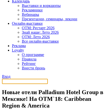
Календарь
Выставки и воркшопы
Рекламники
Вебинары
Презентации, семинары, лекции
Онлайн-выставки
OTM: Рестарт 2026
Знай наше: Лето 2026
OTM: Лето 2026
Все онлайн-выставки
Реклама
Loyalty
О программе
Правила
Рейтинг
Внести бронь
Вход
Новые отели Palladium Hotel Group в
Мексике! На ОТМ`18: Caribbean
Region & America