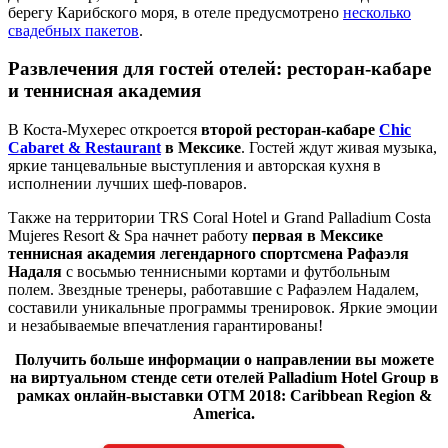
берегу Карибского моря, в отеле предусмотрено
несколько
свадебных пакетов
.
Развлечения для гостей отелей: ресторан-кабаре
и теннисная академия
В Коста-Мухерес откроется
второй ресторан-кабаре
Chic
Cabaret & Restaurant
в Мексике
. Гостей ждут живая музыка,
яркие танцевальные выступления и авторская кухня в
исполнении лучших шеф-поваров.
Также на территории TRS Coral Hotel и Grand Palladium Costa
Mujeres Resort & Spa начнет работу
первая в Мексике
теннисная академия легендарного спортсмена Рафаэля
Надаля
с восьмью теннисными кортами и футбольным
полем. Звездные тренеры, работавшие с Рафаэлем Надалем,
составили уникальные программы тренировок. Яркие эмоции
и незабываемые впечатления гарантированы!
Получить больше информации о направлении вы можете
на виртуальном стенде сети отелей
Palladium Hotel Group в
рамках онлайн-выставки OTM 2018: Caribbean Region &
America.