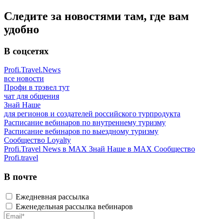
Следите за новостями там, где вам
удобно
В соцсетях
Profi.Travel.News
все новости
Профи в трэвел тут
чат для общения
Знай Наше
для регионов и создателей российского турпродукта
Расписание вебинаров по внутреннему туризму
Расписание вебинаров по выездному туризму
Сообщество Loyalty
Profi.Travel News в MAX
Знай Наше в MAX
Сообщество
Profi.travel
В почте
Ежедневная рассылка
Еженедельная рассылка вебинаров