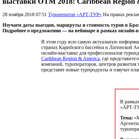
выставки OTM 2018: Caribbean Region 
28 ноября 2018 07:51
Туроператор «АРТ-ТУР»
На правах рекл
Изучаем даты выездов, маршруты и стоимость туров в Брази
Подробнее о предложении — на вебинаре в рамках онлайн-в
В этом году всю самую актуальную информац
странах Карибского бассейна и Латинской А
онлайн-выставке для профессионалов турин
Caribbean Region & America
, где представит
компаний, туроператоров, центров развития 
представят новые турпродукты и озвучат пла
В рамках
«АРТ-ТУ
Тема:
«М
Аргентин
туропер