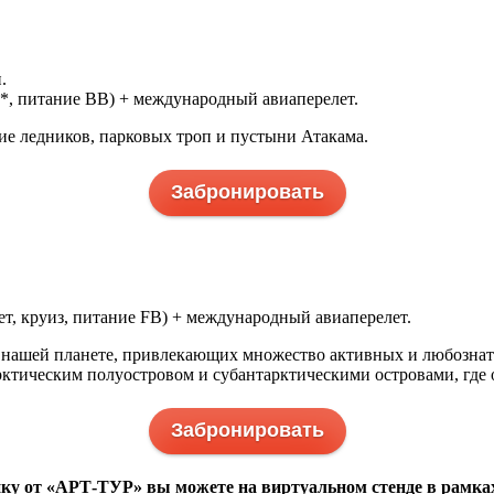
.
4*, питание BВ) + международный авиаперелет.
ие ледников, парковых троп и пустыни Атакама.
Забронировать
ет, круиз, питание FB) + международный авиаперелет.
а нашей планете, привлекающих множество активных и любозна
ктическим полуостровом и субантарктическими островами, где 
Забронировать
у от «АРТ-ТУР» вы можете на виртуальном стенде в рамках