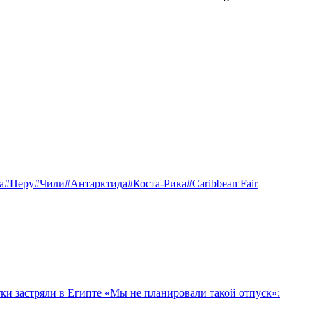
а
#Перу
#Чили
#Антарктида
#Коста-Рика
#Caribbean Fair
тки застряли в Египте
«Мы не планировали такой отпуск»: