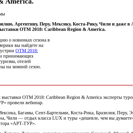
& America.
амы
лию, Аргентину, Перу, Мексику, Коста-Рику, Чили и даже в 
ыставки OTM 2018: Caribbean Region & America.
ию о новинках сезона в
мерики вы найдете на
дустрии
OTM 2018:
ели принимающих
туризма, отелей
ны на зимний сезон.
 выставки ОТМ 2018: Caribbean Region & America эксперты туро
Р» провели вебинар.
ексика, Багамы, Сент-Бартельми, Коста-Рика, Бразилия, Перу, Э
а, Чили — отдых класса LUX и туры «дешевле, чем вы думаете
атора «АРТ-ТУР».