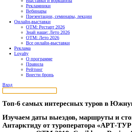
Выставки и воркшопы
Рекламники
Вебинары
Презентации, семинары, лекции
Онлайн-выставки
OTM: Рестарт 2026
Знай наше: Лето 2026
OTM: Лето 2026
Все онлайн-выставки
Реклама
Loyalty
О программе
Правила
Рейтинг
Внести бронь
Вход
Топ-6 самых интересных туров в Южну
Изучаем даты выездов, маршруты и стои
Антарктиду от туроператора «АРТ-ТУР» 