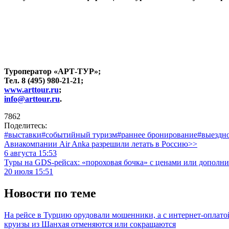
Туроператор «АРТ-ТУР»;
Тел. 8 (495) 980-21-21;
www.arttour.ru
;
info@arttour.ru
.
7862
Поделитесь:
#выставки
#событийный туризм
#раннее бронирование
#выездн
Авиакомпании Air Anka разрешили летать в Россию>>
6 августа 15:53
Туры на GDS-рейсах: «пороховая бочка» с ценами или дополн
20 июля 15:51
Новости по теме
На рейсе в Турцию орудовали мошенники, а с интернет-оплат
круизы из Шанхая отменяются или сокращаются