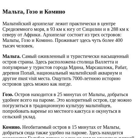
Мальта, Гозо и Комино
Мальтийский архипелаг лежит практически в центре
Средиземного моря, в 93 км к югу от Сицилии и в 288 км к
северу от Африки. Архипелаг состоит из трех островов:
Мальты, Гозо и Комино. Проживает здесь чуть более 400
тысяч человек.
Мальта.
Самый оживленный и туристически насыщенный
остров страны. Здесь расположена столица Валлетта и
популярные у туристов города Мдина, Марсашлокк, Рабат,
деревня Попай, национальный мальтийский аквариум и
другие must visit места. Ощутить 7000-летнюю историю
островов здесь можно как нигде.
Гозо.
Остров находится в 25 минутах от Мальты, добраться
удобнее всего на пароме. Это колоритный остров, где можно
погрузиться в традиционную культуру мальтийцев,
попробовать варенье из местного кактуса и окунуться в
сельский уклад.
Комино.
Необитаемый остров в 15 минутах от Мальты,
добраться сюда также удобно на пароме. Здесь находится