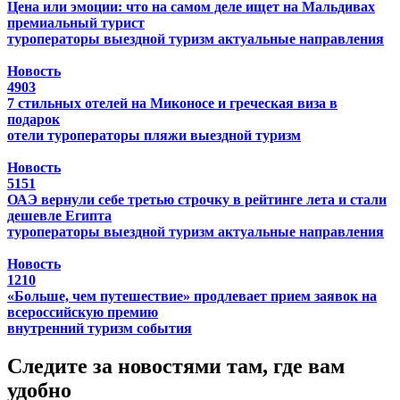
Цена или эмоции: что на самом деле ищет на Мальдивах
премиальный турист
туроператоры
выездной туризм
актуальные направления
Новость
4903
7 стильных отелей на Миконосе и греческая виза в
подарок
отели
туроператоры
пляжи
выездной туризм
Новость
5151
ОАЭ вернули себе третью строчку в рейтинге лета и стали
дешевле Египта
туроператоры
выездной туризм
актуальные направления
Новость
1210
«Больше, чем путешествие» продлевает прием заявок на
всероссийскую премию
внутренний туризм
события
Следите за новостями там, где вам
удобно