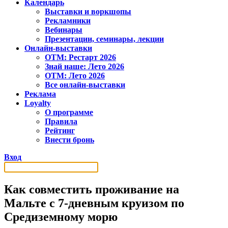
Календарь
Выставки и воркшопы
Рекламники
Вебинары
Презентации, семинары, лекции
Онлайн-выставки
OTM: Рестарт 2026
Знай наше: Лето 2026
OTM: Лето 2026
Все онлайн-выставки
Реклама
Loyalty
О программе
Правила
Рейтинг
Внести бронь
Вход
Как совместить проживание на
Мальте с 7-дневным круизом по
Средиземному морю