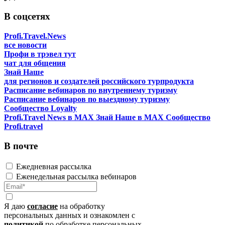
В соцсетях
Profi.Travel.News
все новости
Профи в трэвел тут
чат для общения
Знай Наше
для регионов и создателей российского турпродукта
Расписание вебинаров по внутреннему туризму
Расписание вебинаров по выездному туризму
Сообщество Loyalty
Profi.Travel News в MAX
Знай Наше в MAX
Сообщество
Profi.travel
В почте
Ежедневная рассылка
Еженедельная рассылка вебинаров
Я даю
согласие
на обработку
персональных данных и ознакомлен с
политикой
по обработке персональных