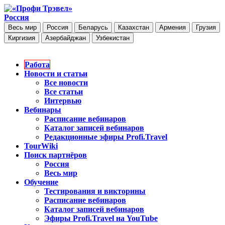
Россия
Весь мир
Россия
Беларусь
Казахстан
Армения
Грузия
Киргизия
Азербайджан
Узбекистан
Работа
Новости и статьи
Все новости
Все статьи
Интервью
Вебинары
Расписание вебинаров
Каталог записей вебинаров
Редакционные эфиры Profi.Travel
TourWiki
Поиск партнёров
Россия
Весь мир
Обучение
Тестирования и викторины
Расписание вебинаров
Каталог записей вебинаров
Эфиры Profi.Travel на YouTube