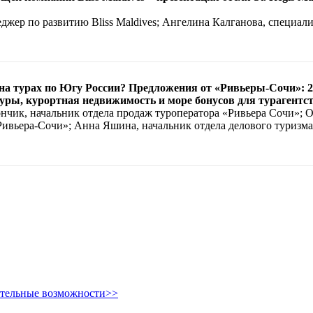
жер по развитию Bliss Maldives; Ангелина Калганова, специалис
на турах по Югу России? Предложения от «Ривьеры-Сочи»: 20
 туры, курортная недвижимость и море бонусов для турагентс
чик, начальник отдела продаж туроператора «Ривьера Сочи»; О
Ривьера-Сочи»; Анна Яшина, начальник отдела делового туризма
ительные возможности>>