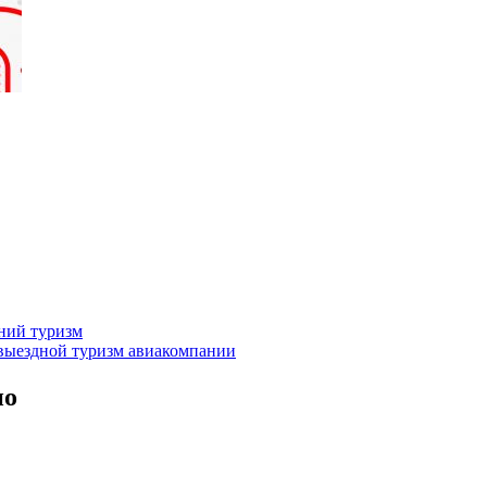
нний туризм
выездной туризм
авиакомпании
но