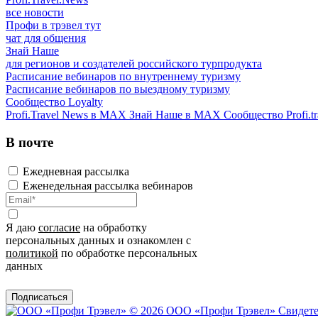
все новости
Профи в трэвел тут
чат для общения
Знай Наше
для регионов и создателей российского турпродукта
Расписание вебинаров по внутреннему туризму
Расписание вебинаров по выездному туризму
Сообщество Loyalty
Profi.Travel News в MAX
Знай Наше в MAX
Сообщество Profi.tr
В почте
Ежедневная рассылка
Еженедельная рассылка вебинаров
Я даю
согласие
на обработку
персональных данных и ознакомлен с
политикой
по обработке персональных
данных
Подписаться
© 2026 ООО «Профи Трэвeл»
Свидете