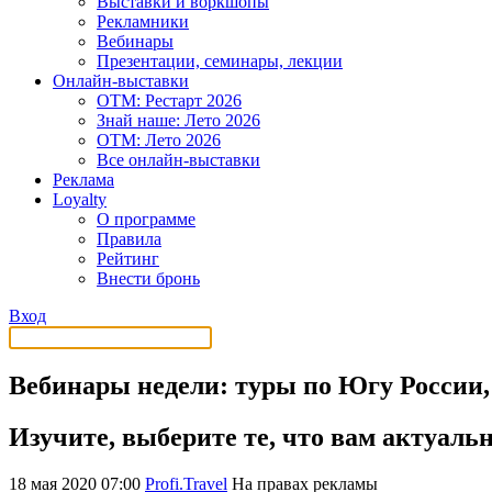
Выставки и воркшопы
Рекламники
Вебинары
Презентации, семинары, лекции
Онлайн-выставки
OTM: Рестарт 2026
Знай наше: Лето 2026
OTM: Лето 2026
Все онлайн-выставки
Реклама
Loyalty
О программе
Правила
Рейтинг
Внести бронь
Вход
Вебинары недели: туры по Югу России,
Изучите, выберите те, что вам актуальн
18 мая 2020 07:00
Profi.Travel
На правах рекламы