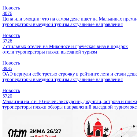
Новость
3076
Цена или эмоции: что на самом деле ищет на Мальдивах прем
туроператоры
выездной туризм
актуальные направления
Новость
3726
7 стильных отелей на Миконосе и греческая виза в подарок
отели
туроператоры
пляжи
выездной туризм
Новость
3935
ОАЭ вернули себе третью строчку в рейтинге лета и стали деш
туроператоры
выездной туризм
актуальные направления
Новость
5720
Малайзия на 7 и 10 ночей: экскурсии, джунгли, острова и пля
туроператоры
пляжи
обзоры направлений
выездной туризм
эк