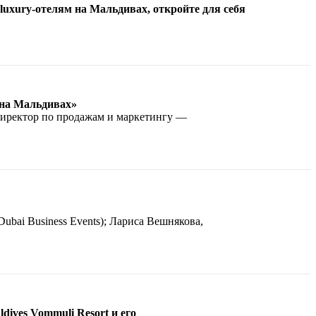
 luxury-отелям на Мальдивах, откройте для себя
 на Мальдивах»
 директор по продажам и маркетингу —
bai Business Events); Лариса Вешнякова,
dives Vommuli Resort и его