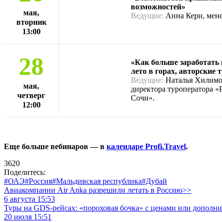
возможностей»
мая,
Ведущие:
Анна Керн, менед
вторник
13:00
28
«Как больше заработать 
лето в горах, авторские
Ведущие:
Наталья Хилимон
мая,
директора туроператора «
четверг
Сочи».
12:00
Еще больше вебинаров — в
календаре Profi.Travel
.
3620
Поделитесь:
#ОАЭ
#Россия
#Мальдивская республика
#Дубай
Авиакомпании Air Anka разрешили летать в Россию>>
6 августа 15:53
Туры на GDS-рейсах: «пороховая бочка» с ценами или дополн
20 июля 15:51