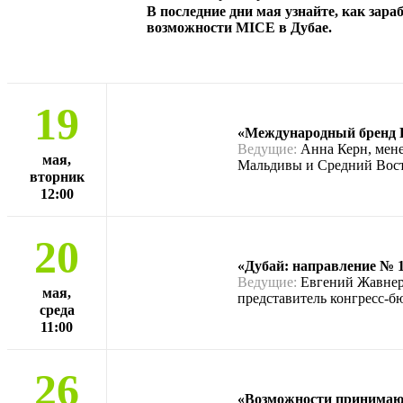
В последние дни мая узнайте, как зара
возможности MICE в Дубае.
19
«Международный бренд L
Ведущие:
Анна Керн, мене
мая,
Мальдивы и Средний Вост
вторник
12:00
20
«Дубай: направление № 1
Ведущие:
Евгений Жавнерк
мая,
представитель конгресс-бю
среда
11:00
26
«Возможности принимающей