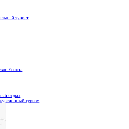
иальный турист
евле Египта
жный отдых
скурсионный туризм