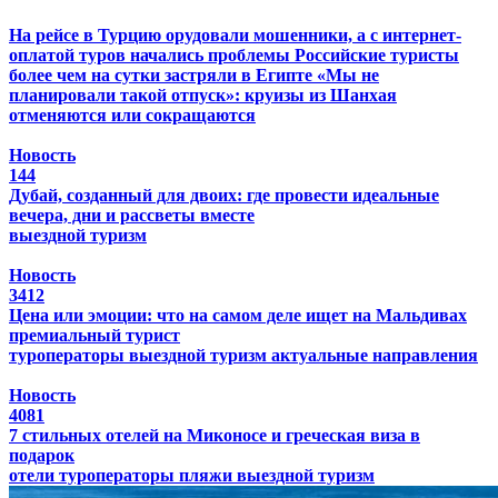
На рейсе в Турцию орудовали мошенники, а с интернет-
оплатой туров начались проблемы
Российские туристы
более чем на сутки застряли в Египте
«Мы не
планировали такой отпуск»: круизы из Шанхая
отменяются или сокращаются
Новость
144
Дубай, созданный для двоих: где провести идеальные
вечера, дни и рассветы вместе
выездной туризм
Новость
3412
Цена или эмоции: что на самом деле ищет на Мальдивах
премиальный турист
туроператоры
выездной туризм
актуальные направления
Новость
4081
7 стильных отелей на Миконосе и греческая виза в
подарок
отели
туроператоры
пляжи
выездной туризм