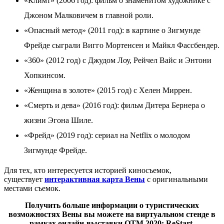
«Климт» (2006 год): фильм о знаменитом художнике с
Джоном Малковичем в главной роли.
«Опасный метод» (2011 год): в картине о Зигмунде
Фрейде сыграли Вигго Мортенсен и Майкл Фассбендер.
«360» (2012 год) с Джудом Лоу, Рейчел Вайс и Энтони
Хопкинсом.
«Женщина в золоте» (2015 год) с Хелен Миррен.
«Смерть и дева» (2016 год): фильм Дитера Бернера о
жизни Эгона Шиле.
«Фрейд» (2019 год): сериал на Netflix о молодом
Зигмунде Фрейде.
Для тех, кто интересуется историей киносъемок,
существует
интерактивная карта Вены
с оригинальными
местами съемок.
Получить больше информации о туристических
возможностях Вены вы можете на виртуальном стенде в
рамках онлайн-выставки OTM 2020: ReStart.