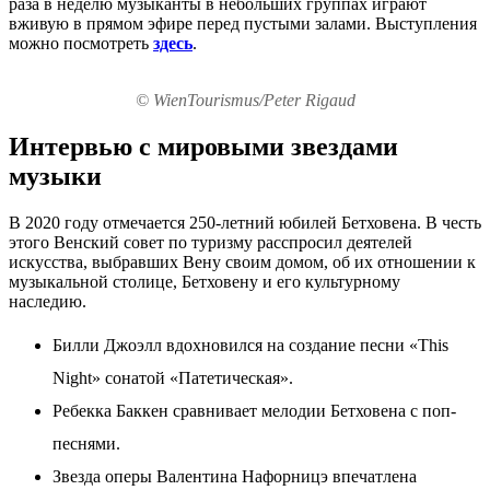
раза в неделю музыканты в небольших группах играют
вживую в прямом эфире перед пустыми залами. Выступления
можно посмотреть
здесь
.
© WienTourismus/Peter Rigaud
Интервью с мировыми звездами
музыки
В 2020 году отмечается 250-летний юбилей Бетховена. В честь
этого Венский совет по туризму расспросил деятелей
искусства, выбравших Вену своим домом, об их отношении к
музыкальной столице, Бетховену и его культурному
наследию.
Билли Джоэлл вдохновился на создание песни «This
Night» сонатой «Патетическая».
Ребекка Баккен сравнивает мелодии Бетховена с поп-
песнями.
Звезда оперы Валентина Нафорницэ впечатлена