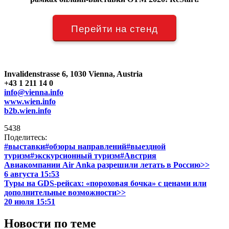
Перейти на стенд
Invalidenstrasse 6, 1030 Vienna, Austria
+43 1 211 14 0
info@vienna.info
www.wien.info
b2b.wien.info
5438
Поделитесь:
#выставки
#обзоры направлений
#выездной
туризм
#экскурсионный туризм
#Австрия
Авиакомпании Air Anka разрешили летать в Россию>>
6 августа 15:53
Туры на GDS-рейсах: «пороховая бочка» с ценами или
дополнительные возможности>>
20 июля 15:51
Новости по теме