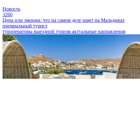
Новость
3260
Цена или эмоции: что на самом деле ищет на Мальдивах
премиальный турист
туроператоры
выездной туризм
актуальные направления