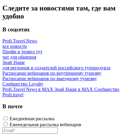
Следите за новостями там, где вам
удобно
В соцсетях
Profi.Travel.News
все новости
Профи в трэвел тут
чат для общения
Знай Наше
для регионов и создателей российского турпродукта
Расписание вебинаров по внутреннему туризму
Расписание вебинаров по выездному туризму
Сообщество Loyalty
Profi.Travel News в MAX
Знай Наше в MAX
Сообщество
Profi.travel
В почте
Ежедневная рассылка
Еженедельная рассылка вебинаров