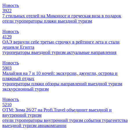
Новость
3922
7 стильных отелей на Миконосе и греческая виза в подарок
отели
туроператоры
пляжи
выездной туризм
Новость
4129
ОАЭ вернули себе третью строчку в рейтинге лета и стали
дешевле Египта
туроператоры
выездной туризм
актуальные направления
Новость
5903
Малайзия на 7 и 10 ночей: экскурсии, джунгли, острова и
пляжный отдых
туроператоры
пляжи
обзоры направлений
выездной туризм
экскурсионный туризм
Новость
5210
ОТМ: Зима 26/27 на Profi.Travel объединит выездной и
внутренний туризм
отели
туроператоры
внутренний туризм
события
турагентства
выездной туризм
авиакомпании