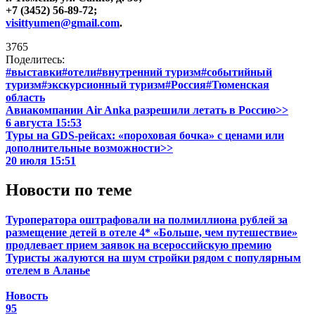
+7 (3452) 56-89-72;
visittyumen@gmail.com
.
3765
Поделитесь:
#выставки
#отели
#внутренний туризм
#событийный
туризм
#экскурсионный туризм
#Россия
#Тюменская
область
Авиакомпании Air Anka разрешили летать в Россию>>
6 августа 15:53
Туры на GDS-рейсах: «пороховая бочка» с ценами или
дополнительные возможности>>
20 июля 15:51
Новости по теме
Туроператора оштрафовали на полмиллиона рублей за
размещение детей в отеле 4*
«Больше, чем путешествие»
продлевает прием заявок на всероссийскую премию
Туристы жалуются на шум стройки рядом с популярным
отелем в Аланье
Новость
95