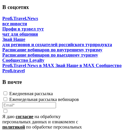
В соцсетях
Profi.Travel.News
все новости
Профи в трэвел тут
чат для общения
Знай Наше
для регионов и создателей российского турпродукта
Расписание вебинаров по внутреннему туризму
Расписание вебинаров по выездному туризму
Сообщество Loyalty
Profi.Travel News в MAX
Знай Наше в MAX
Сообщество
Profi.travel
В почте
Ежедневная рассылка
Еженедельная рассылка вебинаров
Я даю
согласие
на обработку
персональных данных и ознакомлен с
политикой
по обработке персональных