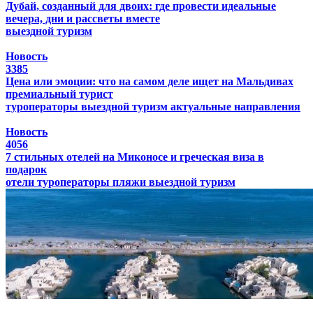
Дубай, созданный для двоих: где провести идеальные
вечера, дни и рассветы вместе
выездной туризм
Новость
3385
Цена или эмоции: что на самом деле ищет на Мальдивах
премиальный турист
туроператоры
выездной туризм
актуальные направления
Новость
4056
7 стильных отелей на Миконосе и греческая виза в
подарок
отели
туроператоры
пляжи
выездной туризм