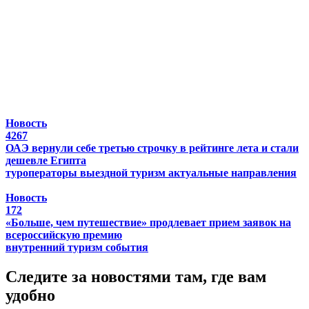
Новость
4267
ОАЭ вернули себе третью строчку в рейтинге лета и стали
дешевле Египта
туроператоры
выездной туризм
актуальные направления
Новость
172
«Больше, чем путешествие» продлевает прием заявок на
всероссийскую премию
внутренний туризм
события
Следите за новостями там, где вам
удобно