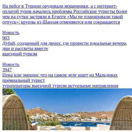
На рейсе в Турцию орудовали мошенники, а с интернет-
оплатой туров начались проблемы
Российские туристы более
чем на сутки застряли в Египте
«Мы не планировали такой
отпуск»: круизы из Шанхая отменяются или сокращаются
Новость
903
Дубай, созданный для двоих: где провести идеальные вечера,
дни и рассветы вместе
выездной туризм
Новость
3947
Цена или эмоции: что на самом деле ищет на Мальдивах
премиальный турист
туроператоры
выездной туризм
актуальные направления