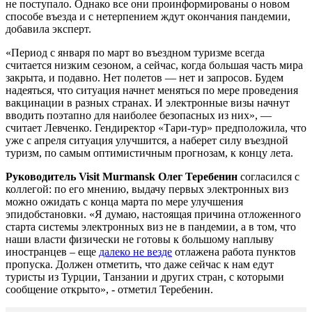
не поступало. Однако все они проинформированы о новом
способе въезда и с нетерпением ждут окончания пандемии,
добавила эксперт.
«Период с января по март во въездном туризме всегда
считается низким сезоном, а сейчас, когда большая часть мира
закрыта, и подавно. Нет полетов — нет и запросов. Будем
надеяться, что ситуация начнет меняться по мере проведения
вакцинации в разных странах. И электронные визы начнут
вводить поэтапно для наиболее безопасных из них», —
считает Левченко. Гендиректор «Тари-тур» предположила, что
уже с апреля ситуация улучшится, а наберет силу въездной
туризм, по самым оптимистичным прогнозам, к концу лета.
Руководитель Visit Murmansk Олег Теребенин
согласился с
коллегой: по его мнению, выдачу первых электронных виз
можно ожидать с конца марта по мере улучшения
эпидобстановки. «Я думаю, настоящая причина отложенного
старта системы электронных виз не в пандемии, а в том, что
наши власти физически не готовы к большому наплыву
иностранцев – еще
далеко не везде
отлажена работа пунктов
пропуска. Должен отметить, что даже сейчас к нам едут
туристы из Турции, Танзании и других стран, с которыми
сообщение открыто», - отметил Теребенин.