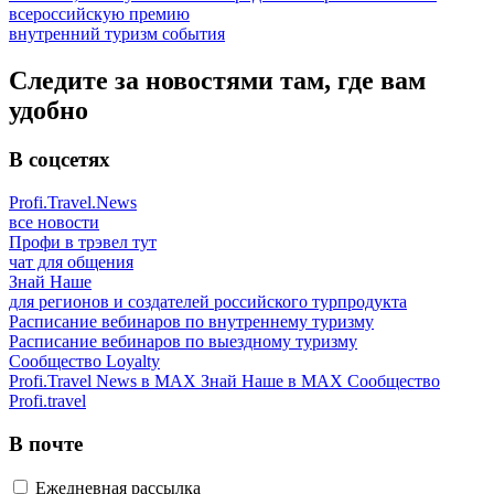
всероссийскую премию
внутренний туризм
события
Следите за новостями там, где вам
удобно
В соцсетях
Profi.Travel.News
все новости
Профи в трэвел тут
чат для общения
Знай Наше
для регионов и создателей российского турпродукта
Расписание вебинаров по внутреннему туризму
Расписание вебинаров по выездному туризму
Сообщество Loyalty
Profi.Travel News в MAX
Знай Наше в MAX
Сообщество
Profi.travel
В почте
Ежедневная рассылка