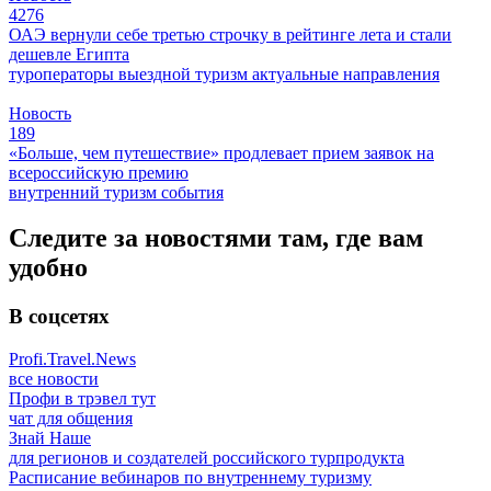
4276
ОАЭ вернули себе третью строчку в рейтинге лета и стали
дешевле Египта
туроператоры
выездной туризм
актуальные направления
Новость
189
«Больше, чем путешествие» продлевает прием заявок на
всероссийскую премию
внутренний туризм
события
Следите за новостями там, где вам
удобно
В соцсетях
Profi.Travel.News
все новости
Профи в трэвел тут
чат для общения
Знай Наше
для регионов и создателей российского турпродукта
Расписание вебинаров по внутреннему туризму