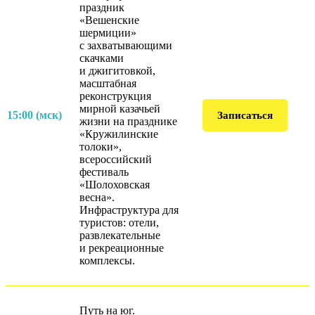
праздник
«Вешенские
шермиции»
с захватывающими
скачками
и джигитовкой,
масштабная
реконструкция
мирной казачьей
15:00 (мск)
Записаться
жизни на празднике
«Кружилинские
толоки»,
всероссийский
фестиваль
«Шолоховская
весна».
Инфраструктура для
туристов: отели,
развлекательные
и рекреационные
комплексы.
Путь на юг.