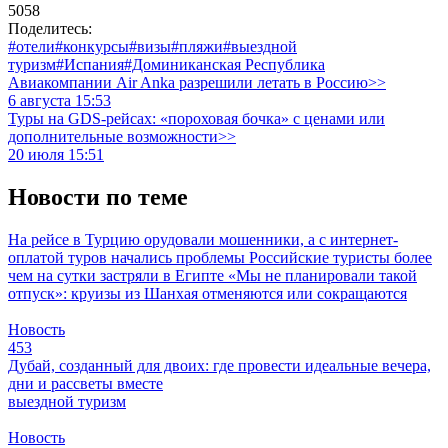
5058
Поделитесь:
#отели
#конкурсы
#визы
#пляжи
#выездной
туризм
#Испания
#Доминиканская Республика
Авиакомпании Air Anka разрешили летать в Россию>>
6 августа 15:53
Туры на GDS-рейсах: «пороховая бочка» с ценами или
дополнительные возможности>>
20 июля 15:51
Новости по теме
На рейсе в Турцию орудовали мошенники, а с интернет-
оплатой туров начались проблемы
Российские туристы более
чем на сутки застряли в Египте
«Мы не планировали такой
отпуск»: круизы из Шанхая отменяются или сокращаются
Новость
453
Дубай, созданный для двоих: где провести идеальные вечера,
дни и рассветы вместе
выездной туризм
Новость