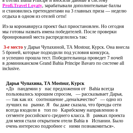
в
отелях Bahia Principe и
вносили данные в
систему
Profi.Travel Loyaty
, зарабатывали дополнительные баллы
и
становились претендентами на
3
главных приза
— неделю
отдыха в
одном из
отелей сети!
Из-за коронавируса проект был приостановлен. Но
сегодня
мы
готовы назвать имена победителей. После проверки
бронирований места распределились так:
3-е
место
у
Дарьи Чупахиной, ТА
Mostour, Курск. Она внесла
5
броней, которые подходили под условия конкурса,
и
успешно прошла тест. Победительница проведет 7
ночей
в
доминиканском Grand Bahia Principe Bavaro по
системе all
inclusive.
Дарья Чупахина, ТА Mostour, Курск
«До пандемии у нас предложения от Bahia всегда
пользовались хорошим спросом, — рассказывает Дарья,
— так как их соотношение „цена/качество“ — одно из
лучших на рынке. Я бы даже сказала, что бренды сети
всегда входили в топ по Карибскому направлению в
сегменте российского среднего класса. В рамках проекта
для меня стали открытием отели Bahia в Испании. Было
очень интересно подробнее с ними познакомиться».