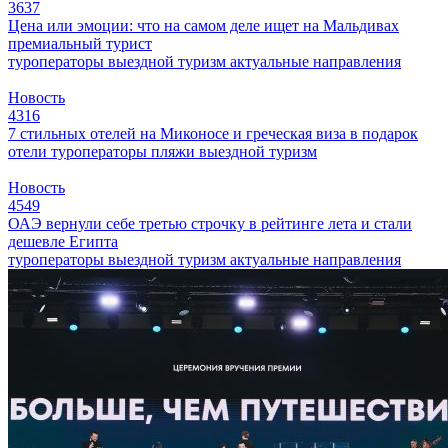
3637
Цена или эмоции: что на самом деле ищет на Мальдивах
премиальный турист
туроператоры
выездной туризм
актуальные направления
Новость
4316
7 стильных отелей на Миконосе и греческая виза в подарок
отели
туроператоры
пляжи
выездной туризм
Новость
4549
ОАЭ вернули себе третью строчку в рейтинге лета и стали
дешевле Египта
туроператоры
выездной туризм
актуальные направления