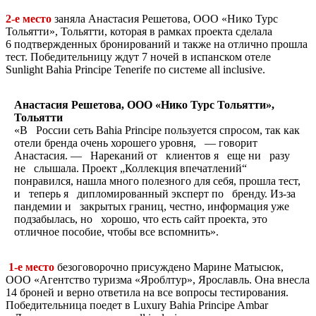
2-е
место
заняла Анастасия Решетова, ООО «Нико Турс
Тольятти», Тольятти, которая в
рамках проекта сделала
6
подтвержденных бронирований и
также на
отлично прошла
тест. Победительницу ждут 7
ночей в
испанском отеле
Sunlight Bahia Principe Tenerife по
системе all inclusive.
Анастасия Решетова, ООО «Нико Турс Тольятти»,
Тольятти
«В России сеть Bahia Principe пользуется спросом, так как
отели бренда очень хорошего уровня, — говорит
Анастасия. — Нареканий от клиентов я еще ни разу
не слышала. Проект „Коллекция впечатлений“
понравился, нашла много полезного для себя, прошла тест,
и теперь я дипломированный эксперт по бренду. Из-за
пандемии и закрытых границ, честно, информация уже
подзабылась, но хорошо, что есть сайт проекта, это
отличное пособие, чтобы все вспомнить».
1-е
место
безоговорочно присуждено Марине Матысюк,
ООО «Агентство туризма «Яроблтур», Ярославль. Она внесла
14
броней и
верно ответила на
все вопросы тестирования.
Победительница поедет в
Luxury Bahia Principe Ambar