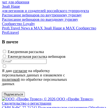
чат для общения
Знай Наше
для регионов и создателей российского турпродукта
Расписание вебинаров по внутреннему туризму
Расписание вебинаров по выездному туризму
Сообщество Loyalty
Profi.Travel News в MAX
Знай Наше в MAX
Сообщество
Profi.travel
В почте
Ежедневная рассылка
Еженедельная рассылка вебинаров
Я даю
согласие
на обработку
персональных данных и ознакомлен с
политикой
по обработке персональных
данных
Подписаться
© 2026 ООО «Профи Трэвeл»
Свидетельство о регистрации
СМИ №ФС 77-71742
Пользовательское соглашение
Обработка