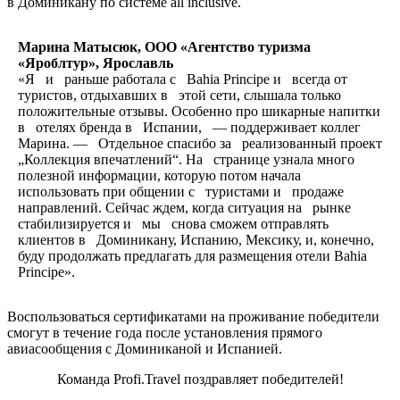
в
Доминикану по
системе all inclusive.
Марина Матысюк, ООО «Агентство туризма
«Яроблтур», Ярославль
«Я и раньше работала с Bahia Principe и всегда от
туристов, отдыхавших в этой сети, слышала только
положительные отзывы. Особенно про шикарные напитки
в отелях бренда в Испании, — поддерживает коллег
Марина. — Отдельное спасибо за реализованный проект
„Коллекция впечатлений“. На странице узнала много
полезной информации, которую потом начала
использовать при общении с туристами и продаже
направлений. Сейчас ждем, когда ситуация на рынке
стабилизируется и мы снова сможем отправлять
клиентов в Доминикану, Испанию, Мексику, и, конечно,
буду продолжать предлагать для размещения отели Bahia
Principe».
Воспользоваться сертификатами на
проживание победители
смогут в
течение года после установления прямого
авиасообщения с
Доминиканой и
Испанией.
Команда Profi.Travel поздравляет победителей!