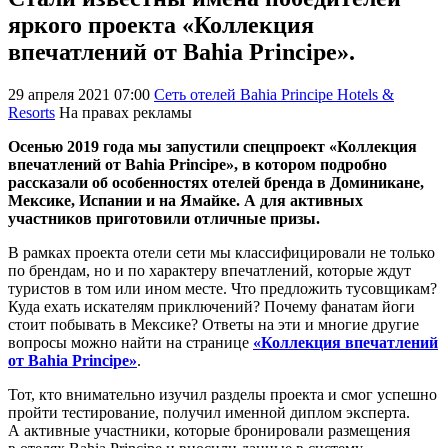
яркого проекта «Коллекция
впечатлений от Bahia Principe».
29 апреля 2021 07:00
Сеть отелей Bahia Principe Hotels &
Resorts
На правах рекламы
Осенью 2019 года мы
запустили спецпроект «Коллекция
впечатлений от
Bahia Principe», в
котором подробно
рассказали об
особенностях отелей бренда в
Доминикане,
Мексике, Испании и
на
Ямайке. А
для активных
участников приготовили отличные призы.
В
рамках проекта отели сети мы
классифицировали не
только
по
брендам, но
и
по
характеру впечатлений, которые ждут
туристов в
том или ином месте. Что предложить тусовщикам?
Куда ехать искателям приключений? Почему фанатам йоги
стоит побывать в
Мексике? Ответы на
эти и
многие другие
вопросы можно найти на
странице
«Коллекция впечатлений
от
Bahia Principe»
.
Тот, кто внимательно изучил разделы проекта и
смог успешно
пройти тестирование, получил именной диплом эксперта.
А
активные участники, которые бронировали размещения