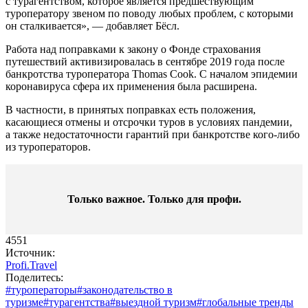
с турагентством, которое является предшествующим
туроператору звеном по поводу любых проблем, с которыми
он сталкивается», — добавляет Бёсл.
Работа над поправками к закону о Фонде страхования
путешествий активизировалась в сентябре 2019 года после
банкротства туроператора Thomas Cook. С началом эпидемии
коронавируса сфера их применения была расширена.
В частности, в принятых поправках есть положения,
касающиеся отмены и отсрочки туров в условиях пандемии,
а также недостаточности гарантий при банкротстве кого-либо
из туроператоров.
Только важное. Только для профи.​
4551
Источник:
Profi.Travel
Поделитесь:
#туроператоры
#законодательство в
туризме
#турагентства
#выездной туризм
#глобальные тренды