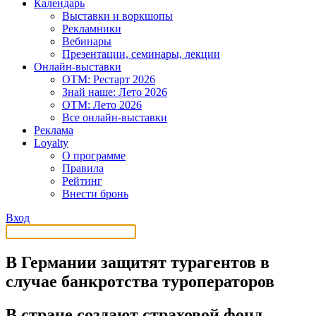
Календарь
Выставки и воркшопы
Рекламники
Вебинары
Презентации, семинары, лекции
Онлайн-выставки
OTM: Рестарт 2026
Знай наше: Лето 2026
OTM: Лето 2026
Все онлайн-выставки
Реклама
Loyalty
О программе
Правила
Рейтинг
Внести бронь
Вход
В Германии защитят турагентов в
случае банкротства туроператоров
В стране создают страховой фонд,