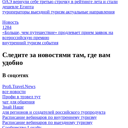
ОАЭ вернули себе третью строчку в рейтинге лета и стали
дешевле Египта
туроператоры
выездной туризм
актуальные направления
Новость
1284
«Больше, чем путешествие» продлевает прием заявок на
всероссийскую премию
внутренний туризм
события
Следите за новостями там, где вам
удобно
В соцсетях
Profi.Travel.News
все новости
Профи в трэвел тут
чат для общения
Знай Наше
для регионов и создателей российского турпродукта
Расписание вебинаров по внутреннему туризму
Расписание вебинаров по выездному туризму
Сообщество Loyalty