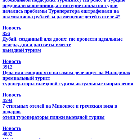
орудовали мошенники, а с интернет-оплатой туров
начались проблемы
Туроператора оштрафовали на
полмиллиона рублей за размещение детей в отеле 4*
Новость
856
Дубай, созданный для двоих: где провести идеальные
вечера, дни и рассветы вместе
выездной туризм
Новость
3912
Цена или эмоции: что на самом деле ищет на Мальдивах
премиальный турист
туроператоры
выездной туризм
актуальные направления
Новость
4594
7 стильных отелей на Миконосе и греческая виза в
подарок
отели
туроператоры
пляжи
выездной туризм
Новость
4832