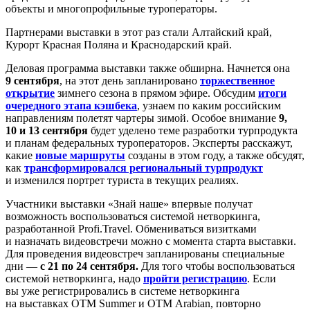
объекты и многопрофильные туроператоры.
Партнерами выставки в этот раз стали Алтайский край,
Курорт Красная Поляна и Краснодарский край.
Деловая программа выставки также обширна. Начнется она
9 сентября
, на этот день запланировано
торжественное
открытие
зимнего сезона в прямом эфире. Обсудим
итоги
очередного этапа кэшбек
а
, узнаем по каким российским
направлениям полетят чартеры зимой. Особое внимание
9,
10 и 13 сентября
будет уделено теме разработки турпродукта
и планам федеральных туроператоров. Эксперты расскажут,
какие
новые маршруты
созданы в этом году, а также обсудят,
как
трансформировался региональный турпродукт
и изменился портрет туриста в текущих реалиях.
Участники выставки «Знай наше» впервые получат
возможность воспользоваться системой нетворкинга,
разработанной Profi.Travel. Обмениваться визитками
и назначать видеовстречи можно с момента старта выставки.
Для проведения видеовстреч запланированы специальные
дни —
с 21 по 24 сентября.
Для того чтобы воспользоваться
системой нетворкинга, надо
пройти регистрацию
. Если
вы уже регистрировались в системе нетворкинга
на выставках OTM Summer и OTM Arabian, повторно