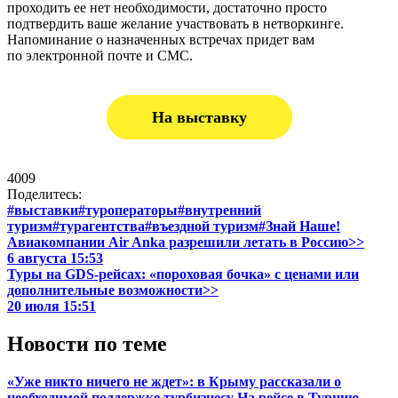
проходить ее нет необходимости, достаточно просто
подтвердить ваше желание участвовать в нетворкинге.
Напоминание о назначенных встречах придет вам
по электронной почте и СМС.
На выставку
4009
Поделитесь:
#выставки
#туроператоры
#внутренний
туризм
#турагентства
#въездной туризм
#Знай Наше!
Авиакомпании Air Anka разрешили летать в Россию>>
6 августа 15:53
Туры на GDS-рейсах: «пороховая бочка» с ценами или
дополнительные возможности>>
20 июля 15:51
Новости по теме
«Уже никто ничего не ждет»: в Крыму рассказали о
необходимой поддержке турбизнесу
На рейсе в Турцию