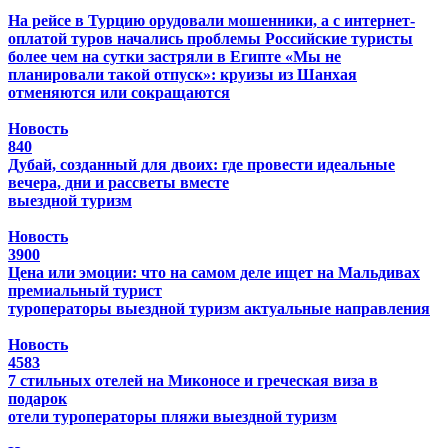
На рейсе в Турцию орудовали мошенники, а с интернет-
оплатой туров начались проблемы
Российские туристы
более чем на сутки застряли в Египте
«Мы не
планировали такой отпуск»: круизы из Шанхая
отменяются или сокращаются
Новость
840
Дубай, созданный для двоих: где провести идеальные
вечера, дни и рассветы вместе
выездной туризм
Новость
3900
Цена или эмоции: что на самом деле ищет на Мальдивах
премиальный турист
туроператоры
выездной туризм
актуальные направления
Новость
4583
7 стильных отелей на Миконосе и греческая виза в
подарок
отели
туроператоры
пляжи
выездной туризм