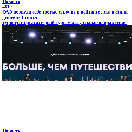
Новость
4819
ОАЭ вернули себе третью строчку в рейтинге лета и стали
дешевле Египта
туроператоры
выездной туризм
актуальные направления
Новость