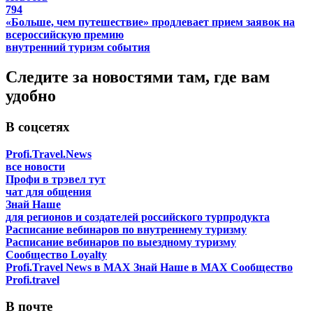
794
«Больше, чем путешествие» продлевает прием заявок на
всероссийскую премию
внутренний туризм
события
Следите за новостями там, где вам
удобно
В соцсетях
Profi.Travel.News
все новости
Профи в трэвел тут
чат для общения
Знай Наше
для регионов и создателей российского турпродукта
Расписание вебинаров по внутреннему туризму
Расписание вебинаров по выездному туризму
Сообщество Loyalty
Profi.Travel News в MAX
Знай Наше в MAX
Сообщество
Profi.travel
В почте