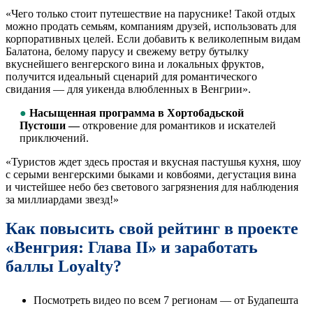
«Чего только стоит путешествие на паруснике! Такой отдых
можно продать семьям, компаниям друзей, использовать для
корпоративных целей. Если добавить к великолепным видам
Балатона, белому парусу и свежему ветру бутылку
вкуснейшего венгерского вина и локальных фруктов,
получится идеальный сценарий для романтического
свидания — для уикенда влюбленных в Венгрии».
●
Насыщенная программа в Хортобадьской
Пустоши —
откровение для романтиков и искателей
приключений.
«Туристов ждет здесь простая и вкусная пастушья кухня, шоу
с серыми венгерскими быками и ковбоями, дегустация вина
и чистейшее небо без светового загрязнения для наблюдения
за миллиардами звезд!»
Как повысить свой рейтинг в проекте
«Венгрия: Глава II» и заработать
баллы Loyalty?
Посмотреть видео по всем 7 регионам — от Будапешта