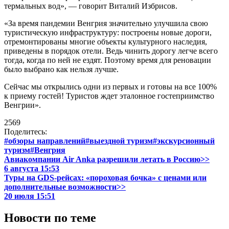
термальных вод», — говорит Виталий Избрисов.
«За время пандемии Венгрия значительно улучшила свою
туристическую инфраструктуру: построены новые дороги,
отремонтированы многие объекты культурного наследия,
приведены в порядок отели. Ведь чинить дорогу легче всего
тогда, когда по ней не ездят. Поэтому время для реновации
было выбрано как нельзя лучше.
Сейчас мы открылись одни из первых и готовы на все 100%
к приему гостей! Туристов ждет эталонное гостеприимство
Венгрии».
2569
Поделитесь:
#обзоры направлений
#выездной туризм
#экскурсионный
туризм
#Венгрия
Авиакомпании Air Anka разрешили летать в Россию>>
6 августа 15:53
Туры на GDS-рейсах: «пороховая бочка» с ценами или
дополнительные возможности>>
20 июля 15:51
Новости по теме