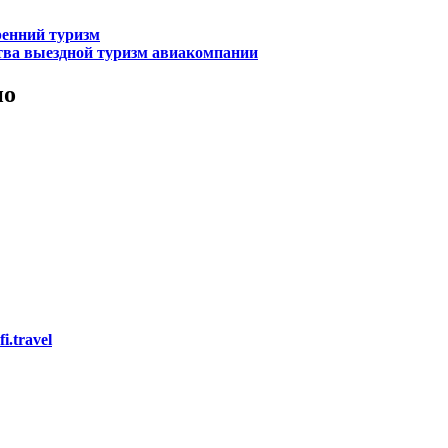
ренний туризм
тва
выездной туризм
авиакомпании
но
i.travel