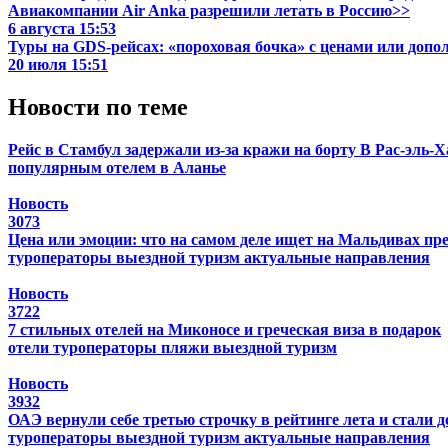
Авиакомпании Air Anka разрешили летать в Россию>>
6 августа 15:53
Туры на GDS-рейсах: «пороховая бочка» с ценами или доп
20 июля 15:51
Новости по теме
Рейс в Стамбул задержали из-за кражи на борту
В Рас-эль-
популярным отелем в Аланье
Новость
3073
Цена или эмоции: что на самом деле ищет на Мальдивах п
туроператоры
выездной туризм
актуальные направления
Новость
3722
7 стильных отелей на Миконосе и греческая виза в подарок
отели
туроператоры
пляжи
выездной туризм
Новость
3932
ОАЭ вернули себе третью строчку в рейтинге лета и стали 
туроператоры
выездной туризм
актуальные направления