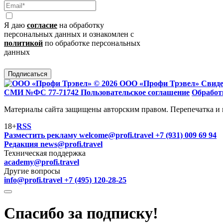
Я даю
согласие
на обработку
персональных данных и ознакомлен с
политикой
по обработке персональных
данных
Подписаться
© 2026 ООО «Профи Трэвeл»
Свиде
СМИ №ФС 77-71742
Пользовательское соглашение
Обработ
Материалы сайта защищены авторским правом. Перепечатка и 
18+
RSS
Разместить рекламу
welcome@profi.travel
+7 (931) 009 69 94
Редакция
news@profi.travel
Техническая поддержка
academy@profi.travel
Другие вопросы
info@profi.travel
+7 (495) 120-28-25
Спасибо за подписку!