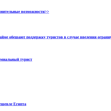
олнительные возможности>>
Хайме обещают поддержку туристов в случае введения огран
ремиальный турист
дешевле Египта