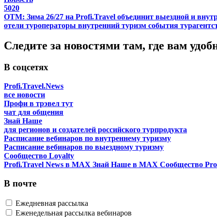
5020
ОТМ: Зима 26/27 на Profi.Travel объединит выездной и внут
отели
туроператоры
внутренний туризм
события
турагентс
Следите за новостями там, где вам удоб
В соцсетях
Profi.Travel.News
все новости
Профи в трэвел тут
чат для общения
Знай Наше
для регионов и создателей российского турпродукта
Расписание вебинаров по внутреннему туризму
Расписание вебинаров по выездному туризму
Сообщество Loyalty
Profi.Travel News в MAX
Знай Наше в MAX
Сообщество Prof
В почте
Ежедневная рассылка
Еженедельная рассылка вебинаров