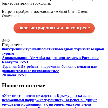
бизнес-завтраки и воркшопы.
Встреча пройдет в московском «Azimut Сити Отель
Олимпик».
Зарегистрироваться на конгресс
3446
Поделитесь:
#внутренний туризм
#события
#выездной туризм
#въездной
туризм
Авиакомпании Air Anka разрешили летать в Россию>>
6 августа 15:53
Туры на GDS-рейсах: «пороховая бочка» с ценами или
дополнительные возможности>>
20 июля 15:51
Новости по теме
«Уже никто ничего не ждет»: в Крыму рассказали о
необходимой поддержке турбизнесу
На рейсе в Турцию
орудовали мошенники, а с интернет-оплатой туров