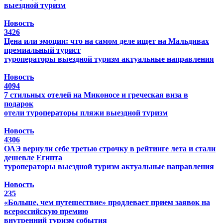
выездной туризм
Новость
3426
Цена или эмоции: что на самом деле ищет на Мальдивах
премиальный турист
туроператоры
выездной туризм
актуальные направления
Новость
4094
7 стильных отелей на Миконосе и греческая виза в
подарок
отели
туроператоры
пляжи
выездной туризм
Новость
4306
ОАЭ вернули себе третью строчку в рейтинге лета и стали
дешевле Египта
туроператоры
выездной туризм
актуальные направления
Новость
235
«Больше, чем путешествие» продлевает прием заявок на
всероссийскую премию
внутренний туризм
события