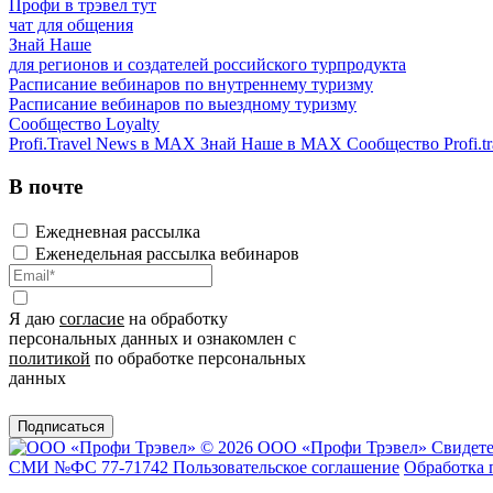
Профи в трэвел тут
чат для общения
Знай Наше
для регионов и создателей российского турпродукта
Расписание вебинаров по внутреннему туризму
Расписание вебинаров по выездному туризму
Сообщество Loyalty
Profi.Travel News в MAX
Знай Наше в MAX
Сообщество Profi.tr
В почте
Ежедневная рассылка
Еженедельная рассылка вебинаров
Я даю
согласие
на обработку
персональных данных и ознакомлен с
политикой
по обработке персональных
данных
Подписаться
© 2026 ООО «Профи Трэвeл»
Свидете
СМИ №ФС 77-71742
Пользовательское соглашение
Обработка 