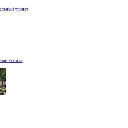
иальный турист
евле Египта