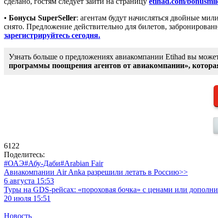
сделано, гостям следует зайти на страницу
etihad.com/bonusmil
•
Бонусы SuperSeller
: агентам будут начисляться двойные мил
снято. Предложение действительно для билетов, забронированных
зарегистрируйтесь сегодня.
Узнать больше о предложениях авиакомпании Etihad вы може
программы поощрения агентов от авиакомпании», котора
6122
Поделитесь:
#ОАЭ
#Абу-Даби
#Arabian Fair
Авиакомпании Air Anka разрешили летать в Россию>>
6 августа 15:53
Туры на GDS-рейсах: «пороховая бочка» с ценами или дополн
20 июля 15:51
Новость