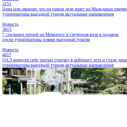
3151
Цена или эмоции: что на самом деле ищет на Мальдивах прем
туроператоры
выездной туризм
актуальные направления
Новость
3815
7 стильных отелей на Миконосе и греческая виза в подарок
отели
туроператоры
пляжи
выездной туризм
Новость
4017
ОАЭ вернули себе третью строчку в рейтинге лета и стали деш
туроператоры
выездной туризм
актуальные направления