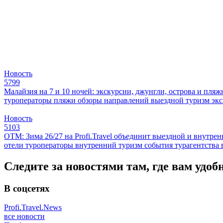
Новость
5799
Малайзия на 7 и 10 ночей: экскурсии, джунгли, острова и пля
туроператоры
пляжи
обзоры направлений
выездной туризм
эк
Новость
5103
ОТМ: Зима 26/27 на Profi.Travel объединит выездной и внутре
отели
туроператоры
внутренний туризм
события
турагентства
Следите за новостями там, где вам удоб
В соцсетях
Profi.Travel.News
все новости