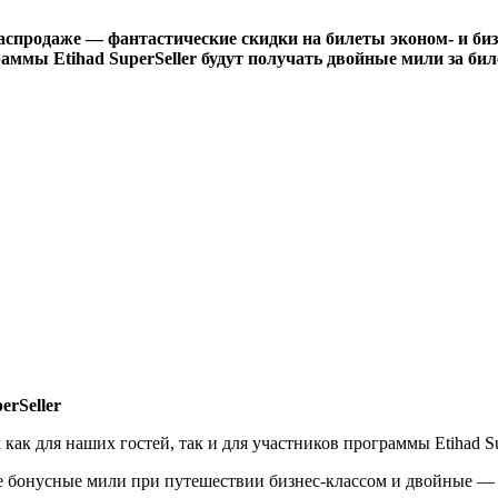
распродаже — фантастические скидки на билеты эконом- и би
граммы Etihad SuperSeller будут получать двойные мили за б
erSeller
к для наших гостей, так и для участников программы Etihad Sup
е бонусные мили при путешествии бизнес-классом и двойные — 