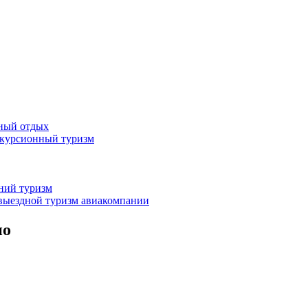
жный отдых
скурсионный туризм
нний туризм
выездной туризм
авиакомпании
но