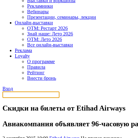
Выставки и воркшопы
Рекламники
Вебинары
Презентации, семинары, лекции
Онлайн-выставки
OTM: Рестарт 2026
Знай наше: Лето 2026
OTM: Лето 2026
Все онлайн-выставки
Реклама
Loyalty
О программе
Правила
Рейтинг
Внести бронь
Вход
Скидки на билеты от Etihad Airways
Авиакомпания объявляет 96-часовую р