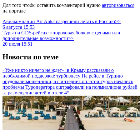
Для того чтобы оставить комментарий нужно
авторизоваться
на портале
Авиакомпании Air Anka разрешили летать в Россию>>
6 августа 15:53
Туры на GDS-рейсах: «пороховая бочка» с ценами или
дополнительные возможности>>
20 июля 15:51
Новости по теме
«Уже никто ничего не ждет»: в Крыму рассказали о
необходимой поддержке турбизнесу
На рейсе в Турцию
орудовали мошенники, а с интернет-оплатой туров начались
проблемы
Туроператора оштрафовали на полмиллиона рублей
за размещение детей в отеле 4*