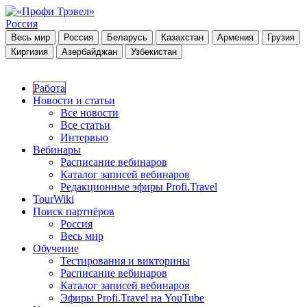
Россия
Весь мир
Россия
Беларусь
Казахстан
Армения
Грузия
Киргизия
Азербайджан
Узбекистан
Работа
Новости и статьи
Все новости
Все статьи
Интервью
Вебинары
Расписание вебинаров
Каталог записей вебинаров
Редакционные эфиры Profi.Travel
TourWiki
Поиск партнёров
Россия
Весь мир
Обучение
Тестирования и викторины
Расписание вебинаров
Каталог записей вебинаров
Эфиры Profi.Travel на YouTube