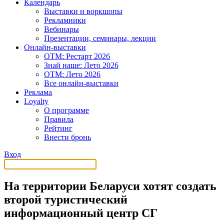
Календарь
Выставки и воркшопы
Рекламники
Вебинары
Презентации, семинары, лекции
Онлайн-выставки
OTM: Рестарт 2026
Знай наше: Лето 2026
OTM: Лето 2026
Все онлайн-выставки
Реклама
Loyalty
О программе
Правила
Рейтинг
Внести бронь
Вход
На территории Беларуси хотят создать
второй туристический
информационный центр СГ