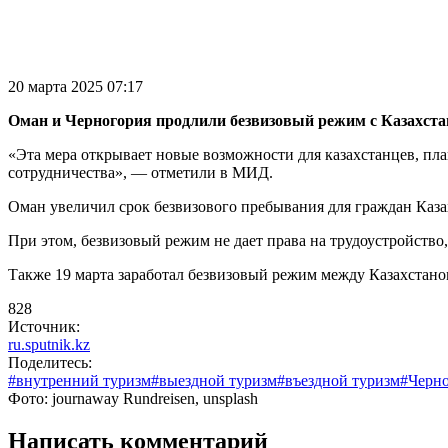
20 марта 2025 07:17
Оман и Черногория продлили безвизовый режим с Казахстан
«Эта мера открывает новые возможности для казахстанцев, пл
сотрудничества», — отметили в МИД.
Оман увеличил срок безвизового пребывания для граждан Казах
При этом, безвизовый режим не дает права на трудоустройство
Также 19 марта заработал безвизовый режим между Казахстано
828
Источник:
ru.sputnik.kz
Поделитесь:
#внутренний туризм
#выездной туризм
#въездной туризм
#Черн
Фото: journaway Rundreisen, unsplash
Написать комментарий