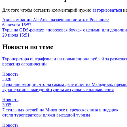
Для того чтобы оставить комментарий нужно
авторизоваться
на
Авиакомпании Air Anka разрешили летать в Россию>>
6 августа 15:53
Туры на GDS-рейсах: «пороховая бочка» с ценами или дополн
20 июля 15:51
Новости по теме
Туроператора оштрафовали на полмиллиона рублей за размещен
введения ограничений
Новость
3328
Цена или эмоции: что на самом деле ищет на Мальдивах прем
туроператоры
выездной туризм
актуальные направления
Новость
3995
7 стильных отелей на Миконосе и греческая виза в подарок
отели
туроператоры
пляжи
выездной туризм
Новость