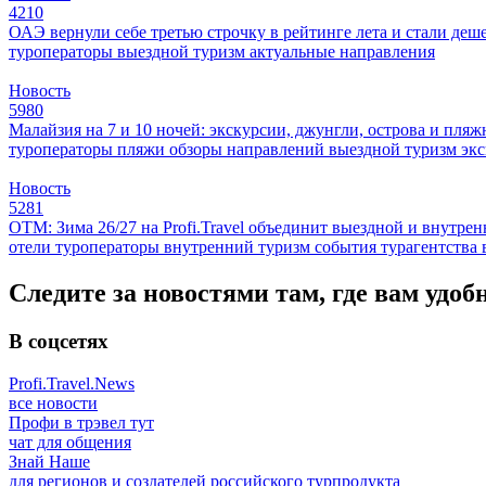
4210
ОАЭ вернули себе третью строчку в рейтинге лета и стали деш
туроператоры
выездной туризм
актуальные направления
Новость
5980
Малайзия на 7 и 10 ночей: экскурсии, джунгли, острова и пля
туроператоры
пляжи
обзоры направлений
выездной туризм
эк
Новость
5281
ОТМ: Зима 26/27 на Profi.Travel объединит выездной и внутре
отели
туроператоры
внутренний туризм
события
турагентства
Следите за новостями там, где вам удоб
В соцсетях
Profi.Travel.News
все новости
Профи в трэвел тут
чат для общения
Знай Наше
для регионов и создателей российского турпродукта