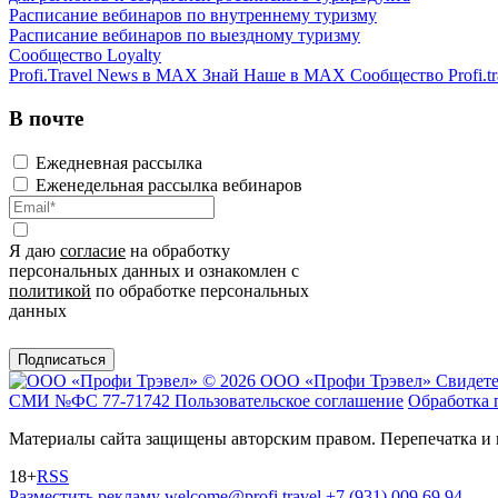
Расписание вебинаров по внутреннему туризму
Расписание вебинаров по выездному туризму
Сообщество Loyalty
Profi.Travel News в MAX
Знай Наше в MAX
Сообщество Profi.tr
В почте
Ежедневная рассылка
Еженедельная рассылка вебинаров
Я даю
согласие
на обработку
персональных данных и ознакомлен с
политикой
по обработке персональных
данных
Подписаться
© 2026 ООО «Профи Трэвeл»
Свидете
СМИ №ФС 77-71742
Пользовательское соглашение
Обработка 
Материалы сайта защищены авторским правом. Перепечатка и 
18+
RSS
Разместить рекламу
welcome@profi.travel
+7 (931) 009 69 94