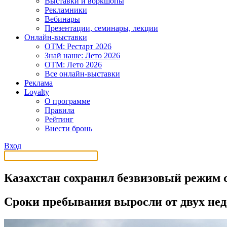
Выставки и воркшопы
Рекламники
Вебинары
Презентации, семинары, лекции
Онлайн-выставки
OTM: Рестарт 2026
Знай наше: Лето 2026
OTM: Лето 2026
Все онлайн-выставки
Реклама
Loyalty
О программе
Правила
Рейтинг
Внести бронь
Вход
Казахстан сохранил безвизовый режим 
Сроки пребывания выросли от двух нед