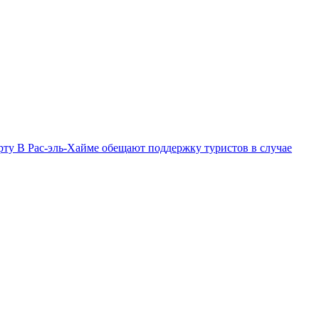
орту
В Рас-эль-Хайме обещают поддержку туристов в случае