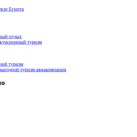
евле Египта
жный отдых
скурсионный туризм
нний туризм
выездной туризм
авиакомпании
но