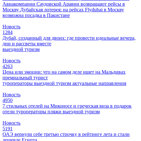
Авиакомпании Саудовской Аравии возвращают рейсы в
Москву
Дубайская лотерея: на рейсах Flydubai в Москву
возможна посадка в Пакистане
Новость
1284
Дубай, созданный для двоих: где провести идеальные вечера,
дни и рассветы вместе
выездной туризм
Новость
4263
Цена или эмоции: что на самом деле ищет на Мальдивах
премиальный турист
туроператоры
выездной туризм
актуальные направления
Новость
4950
7 стильных отелей на Миконосе и греческая виза в подарок
отели
туроператоры
пляжи
выездной туризм
Новость
5191
ОАЭ вернули себе третью строчку в рейтинге лета и стали
дешевле Египта