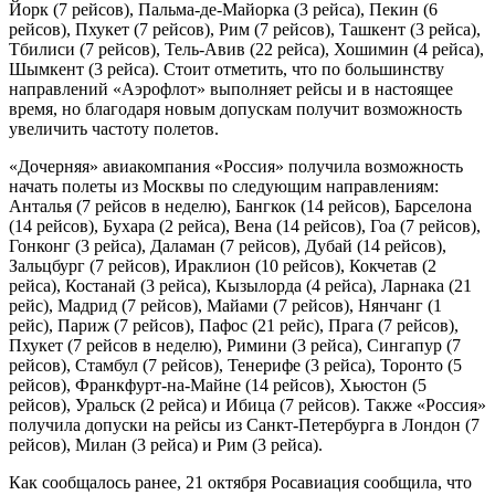
Йорк (7 рейсов), Пальма-де-Майорка (3 рейса), Пекин (6
рейсов), Пхукет (7 рейсов), Рим (7 рейсов), Ташкент (3 рейса),
Тбилиси (7 рейсов), Тель-Авив (22 рейса), Хошимин (4 рейса),
Шымкент (3 рейса). Стоит отметить, что по большинству
направлений «Аэрофлот» выполняет рейсы и в настоящее
время, но благодаря новым допускам получит возможность
увеличить частоту полетов.
«Дочерняя» авиакомпания «Россия» получила возможность
начать полеты из Москвы по следующим направлениям:
Анталья (7 рейсов в неделю), Бангкок (14 рейсов), Барселона
(14 рейсов), Бухара (2 рейса), Вена (14 рейсов), Гоа (7 рейсов),
Гонконг (3 рейса), Даламан (7 рейсов), Дубай (14 рейсов),
Зальцбург (7 рейсов), Ираклион (10 рейсов), Кокчетав (2
рейса), Костанай (3 рейса), Кызылорда (4 рейса), Ларнака (21
рейс), Мадрид (7 рейсов), Майами (7 рейсов), Нянчанг (1
рейс), Париж (7 рейсов), Пафос (21 рейс), Прага (7 рейсов),
Пхукет (7 рейсов в неделю), Римини (3 рейса), Сингапур (7
рейсов), Стамбул (7 рейсов), Тенерифе (3 рейса), Торонто (5
рейсов), Франкфурт-на-Майне (14 рейсов), Хьюстон (5
рейсов), Уральск (2 рейса) и Ибица (7 рейсов). Также «Россия»
получила допуски на рейсы из Санкт-Петербурга в Лондон (7
рейсов), Милан (3 рейса) и Рим (3 рейса).
Как сообщалось ранее, 21 октября Росавиация сообщила, что