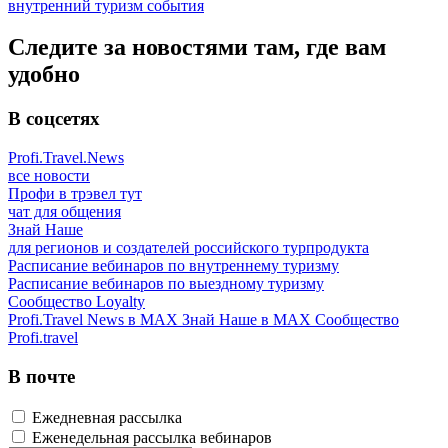
внутренний туризм
события
Следите за новостями там, где вам
удобно
В соцсетях
Profi.Travel.News
все новости
Профи в трэвел тут
чат для общения
Знай Наше
для регионов и создателей российского турпродукта
Расписание вебинаров по внутреннему туризму
Расписание вебинаров по выездному туризму
Сообщество Loyalty
Profi.Travel News в MAX
Знай Наше в MAX
Сообщество
Profi.travel
В почте
Ежедневная рассылка
Еженедельная рассылка вебинаров