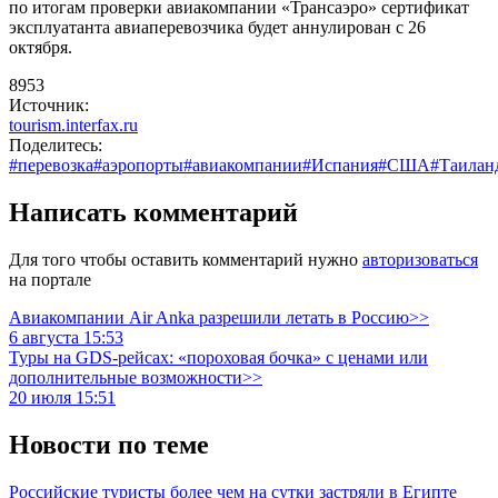
по итогам проверки авиакомпании «Трансаэро» сертификат
эксплуатанта авиаперевозчика будет аннулирован с 26
октября.
8953
Источник:
tourism.interfax.ru
Поделитесь:
#перевозка
#аэропорты
#авиакомпании
#Испания
#США
#Таилан
Написать комментарий
Для того чтобы оставить комментарий нужно
авторизоваться
на портале
Авиакомпании Air Anka разрешили летать в Россию>>
6 августа 15:53
Туры на GDS-рейсах: «пороховая бочка» с ценами или
дополнительные возможности>>
20 июля 15:51
Новости по теме
Российские туристы более чем на сутки застряли в Египте