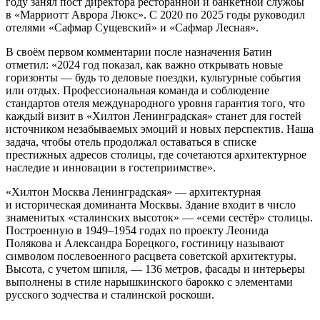
году занял пост директора ресторанной и банкетной службы
в «Марриотт Аврора Люкс». С 2020 по 2025 годы руководил
отелями «Сафмар Сущевский» и «Сафмар Лесная».
В своём первом комментарии после назначения Батин
отметил: «2024 год показал, как важно открывать новые
горизонты — будь то деловые поездки, культурные события
или отдых. Профессиональная команда и соблюдение
стандартов отеля международного уровня гарантия того, что
каждый визит в «Хилтон Ленинградская» станет для гостей
источником незабываемых эмоций и новых перспектив. Наша
задача, чтобы отель продолжал оставаться в списке
престижных адресов столицы, где сочетаются архитектурное
наследие и инновации в гостеприимстве».
«Хилтон Москва Ленинградская» — архитектурная
и историческая доминанта Москвы. Здание входит в число
знаменитых «сталинских высоток» — «семи сестёр» столицы.
Построенную в
1949–1954
годах по проекту Леонида
Полякова и Александра Борецкого, гостиницу называют
символом послевоенного расцвета советской архитектуры.
Высота, с учетом шпиля, —
136 метров,
фасады и интерьеры
выполнены в стиле нарышкинского барокко с элементами
русского зодчества и сталинской роскоши.