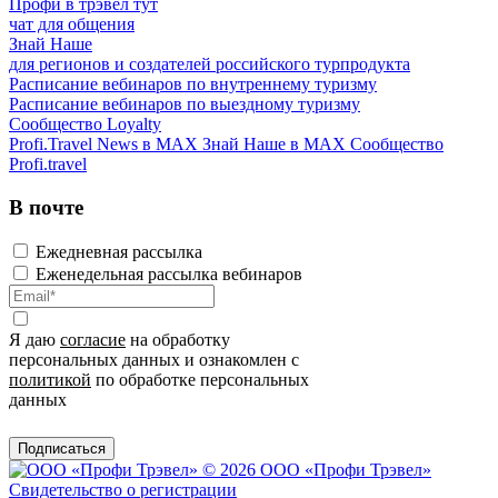
Профи в трэвел тут
чат для общения
Знай Наше
для регионов и создателей российского турпродукта
Расписание вебинаров по внутреннему туризму
Расписание вебинаров по выездному туризму
Сообщество Loyalty
Profi.Travel News в MAX
Знай Наше в MAX
Сообщество
Profi.travel
В почте
Ежедневная рассылка
Еженедельная рассылка вебинаров
Я даю
согласие
на обработку
персональных данных и ознакомлен с
политикой
по обработке персональных
данных
Подписаться
© 2026 ООО «Профи Трэвeл»
Свидетельство о регистрации