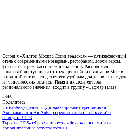
Сегодня «Хилтон Москва Ленинградская» — пятизвёздочный
отель с современными номерами, рестораном, лобби-баром,
фитнес-центром, бассейном и спа-зоной. Расположен
в шаговой доступности от трех крупнейших вокзалов Москвы
и станций метро, что делает его удобным для деловых поездок
и туристических визитов. Памятник архитектуры
регионального значения, входит в группу «Сафмар Плаза».
4446
Поделитесь:
#отели
#внутренний туризм
#кадровые перестановки
Авиакомпании Air Anka разрешили летать в Россию>>
6 августа 15:53
Туры на GDS-рейсах: «пороховая бочка» с ценами или
дополнительные возможности>>