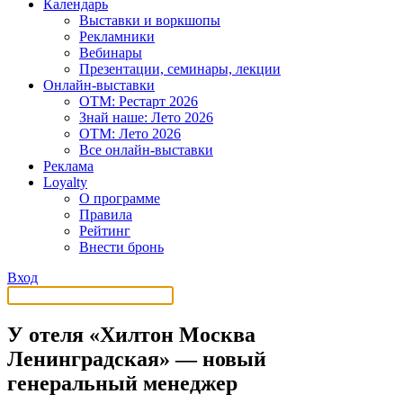
Календарь
Выставки и воркшопы
Рекламники
Вебинары
Презентации, семинары, лекции
Онлайн-выставки
OTM: Рестарт 2026
Знай наше: Лето 2026
OTM: Лето 2026
Все онлайн-выставки
Реклама
Loyalty
О программе
Правила
Рейтинг
Внести бронь
Вход
У отеля «Хилтон Москва
Ленинградская» — новый
генеральный менеджер