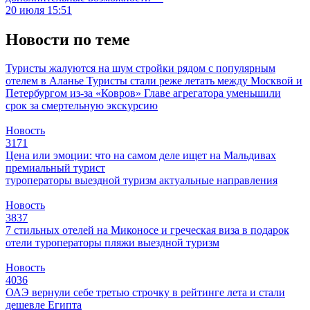
20 июля 15:51
Новости по теме
Туристы жалуются на шум стройки рядом с популярным
отелем в Аланье
Туристы стали реже летать между Москвой и
Петербургом из-за «Ковров»
Главе агрегатора уменьшили
срок за смертельную экскурсию
Новость
3171
Цена или эмоции: что на самом деле ищет на Мальдивах
премиальный турист
туроператоры
выездной туризм
актуальные направления
Новость
3837
7 стильных отелей на Миконосе и греческая виза в подарок
отели
туроператоры
пляжи
выездной туризм
Новость
4036
ОАЭ вернули себе третью строчку в рейтинге лета и стали
дешевле Египта