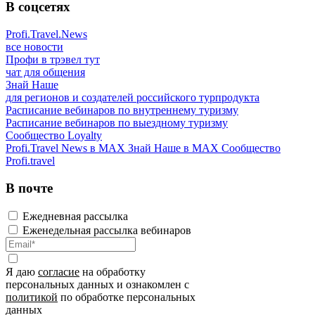
В соцсетях
Profi.Travel.News
все новости
Профи в трэвел тут
чат для общения
Знай Наше
для регионов и создателей российского турпродукта
Расписание вебинаров по внутреннему туризму
Расписание вебинаров по выездному туризму
Сообщество Loyalty
Profi.Travel News в MAX
Знай Наше в MAX
Сообщество
Profi.travel
В почте
Ежедневная рассылка
Еженедельная рассылка вебинаров
Я даю
согласие
на обработку
персональных данных и ознакомлен с
политикой
по обработке персональных
данных