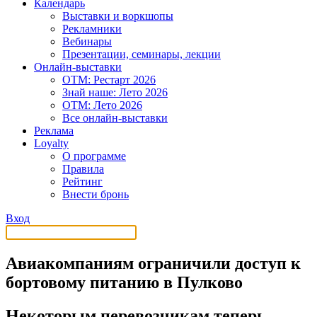
Календарь
Выставки и воркшопы
Рекламники
Вебинары
Презентации, семинары, лекции
Онлайн-выставки
OTM: Рестарт 2026
Знай наше: Лето 2026
OTM: Лето 2026
Все онлайн-выставки
Реклама
Loyalty
О программе
Правила
Рейтинг
Внести бронь
Вход
Авиакомпаниям ограничили доступ к
бортовому питанию в Пулково
Некоторым перевозчикам теперь