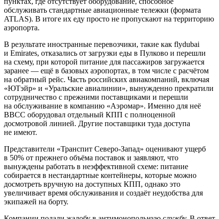
пунктах, где отсутствует оборудование, способное
обслуживать стандартные авиационные тележки (формата
ATLAS). В итоге их еду просто не пропускают на территорию
аэропорта.
В результате иностранные перевозчики, такие как flydubai
и Emirates, отказались от загрузки еды в Пулково и перешли
на схему, при которой питание для пассажиров загружается
заранее — ещё в базовых аэропортах, в том числе с расчётом
на обратный рейс. Часть российских авиакомпаний, включая
«ЮТэйр» и «Уральские авиалинии», вынужденно прекратили
сотрудничество с прежними поставщиками и перешли
на обслуживание в компанию «Аэромар». Именно для неё
ВВСС оборудовал отдельный КПП с полноценной
досмотровой линией. Другие поставщики туда доступа
не имеют.
Представители «Транспит Северо-Запад» оценивают ущерб
в 50% от прежнего объёма поставок и заявляют, что
вынуждены работать в неэффективной схеме: питание
собирается в нестандартные контейнеры, которые можно
досмотреть вручную на доступных КПП, однако это
увеличивает время обслуживания и создаёт неудобства для
экипажей на борту.
Компании подали жалобу в антимонопольную службу. В ответ