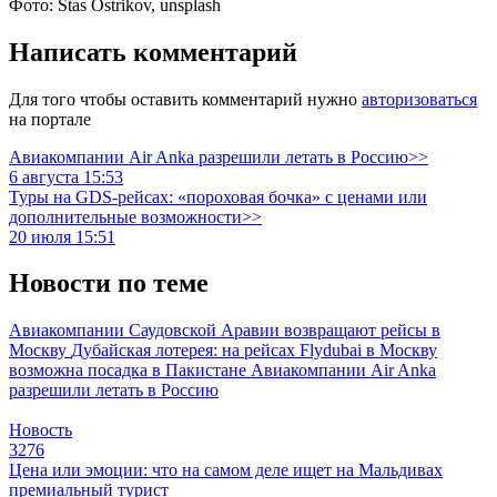
Фото: Stas Ostrikov, unsplash
Написать комментарий
Для того чтобы оставить комментарий нужно
авторизоваться
на портале
Авиакомпании Air Anka разрешили летать в Россию>>
6 августа 15:53
Туры на GDS-рейсах: «пороховая бочка» с ценами или
дополнительные возможности>>
20 июля 15:51
Новости по теме
Авиакомпании Саудовской Аравии возвращают рейсы в
Москву
Дубайская лотерея: на рейсах Flydubai в Москву
возможна посадка в Пакистане
Авиакомпании Air Anka
разрешили летать в Россию
Новость
3276
Цена или эмоции: что на самом деле ищет на Мальдивах
премиальный турист