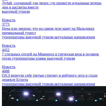
Дубай, созданный для двоих: где провести идеальные вечера,
дни и рассветы вместе
выездной туризм
Новость
3773
Цена или эмоции: что на самом деле ищет на Мальдивах
премиальный турист
туроператоры
выездной туризм
актуальные направления
Новость
4452
7 стильных отелей на Миконосе и греческая виза в подарок
отели
туроператоры
пляжи
выездной туризм
Новость
4688
ОАЭ вернули себе третью строчку в рейтинге лета и стали
дешевле Египта
туроператоры
выездной туризм
актуальные направления