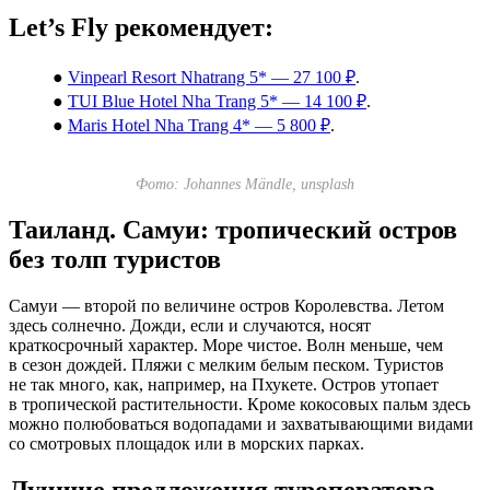
Let’s Fly рекомендует:
●
Vinpearl Resort Nhatrang 5* — 27 100 ₽
.
●
TUI Blue Hotel Nha Trang 5* — 14 100 ₽
.
●
Maris Hotel Nha Trang 4* — 5 800 ₽
.
Фото: Johannes Mändle, unsplash
Таиланд. Самуи: тропический остров
без толп туристов
Самуи — второй по величине остров Королевства. Летом
здесь солнечно. Дожди, если и случаются, носят
краткосрочный характер. Море чистое. Волн меньше, чем
в сезон дождей. Пляжи с мелким белым песком. Туристов
не так много, как, например, на Пхукете. Остров утопает
в тропической растительности. Кроме кокосовых пальм здесь
можно полюбоваться водопадами и захватывающими видами
со смотровых площадок или в морских парках.
Лучшие предложения туроператора