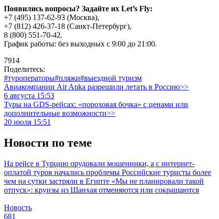
Появились вопросы? Задайте их Let’s Fly:
+7 (495) 137-62-93 (Москва),
+7 (812) 426-37-18 (Санкт-Петербург),
8 (800) 551-70-42.
График работы: без выходных с 9:00 до 21:00.
7914
Поделитесь:
#туроператоры
#пляжи
#выездной туризм
Авиакомпании Air Anka разрешили летать в Россию>>
6 августа 15:53
Туры на GDS-рейсах: «пороховая бочка» с ценами или
дополнительные возможности>>
20 июля 15:51
Новости по теме
На рейсе в Турцию орудовали мошенники, а с интернет-
оплатой туров начались проблемы
Российские туристы более
чем на сутки застряли в Египте
«Мы не планировали такой
отпуск»: круизы из Шанхая отменяются или сокращаются
Новость
681