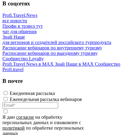
В соцсетях
Profi.Travel.News
все новости
Профи в трэвел тут
чат для общения
Знай Наше
для регионов и создателей российского турпродукта
Расписание вебинаров по внутреннему туризму
Расписание вебинаров по выездному туризму
Сообщество Loyalty
Profi.Travel News в MAX
Знай Наше в MAX
Сообщество
Profi.travel
В почте
Ежедневная рассылка
Еженедельная рассылка вебинаров
Я даю
согласие
на обработку
персональных данных и ознакомлен с
политикой
по обработке персональных
данных