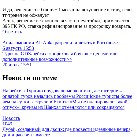
И да, решение от 9 июня+ 1 месяц на вступление в силу, если
тт-трэвел не обжалует
А так, решение незаконное всчасти неустойки, применяется
395 ГК РФ, ставка рефинансирование за просрочку возврата.
Ответить
Авиакомпании Air Anka разрешили летать в Россию>>
6 августа 15:53
Туры на GDS-рейсах: «пороховая бочка» с ценами или
дополнительные возможности>>
20 июля 15:51
Новости по теме
На рейсе в Турцию орудовали мошенники, а с интернет-
оплатой туров начались проблемы
Российские туристы более
чем на сутки застряли в Египте
«Мы не планировали такой
отпуск»: круизы из Шанхая отменяются или сокращаются
Новость
1049
Дубай, созданный для двоих: где провести идеальные вечера,
дни и рассветы вместе