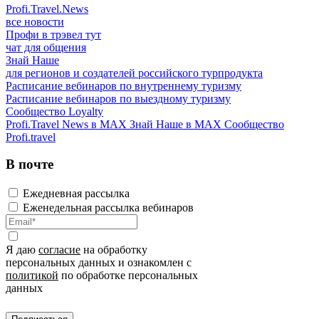
Profi.Travel.News
все новости
Профи в трэвел тут
чат для общения
Знай Наше
для регионов и создателей российского турпродукта
Расписание вебинаров по внутреннему туризму
Расписание вебинаров по выездному туризму
Сообщество Loyalty
Profi.Travel News в MAX
Знай Наше в MAX
Сообщество
Profi.travel
В почте
Ежедневная рассылка
Еженедельная рассылка вебинаров
Я даю
согласие
на обработку
персональных данных и ознакомлен с
политикой
по обработке персональных
данных