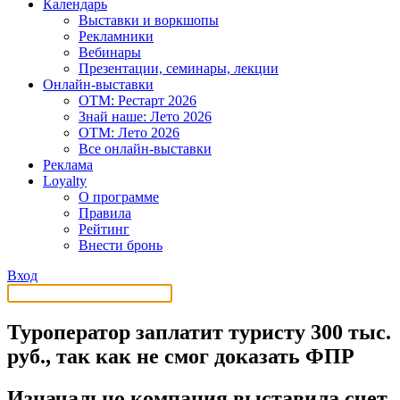
Календарь
Выставки и воркшопы
Рекламники
Вебинары
Презентации, семинары, лекции
Онлайн-выставки
OTM: Рестарт 2026
Знай наше: Лето 2026
OTM: Лето 2026
Все онлайн-выставки
Реклама
Loyalty
О программе
Правила
Рейтинг
Внести бронь
Вход
Туроператор заплатит туристу 300 тыс.
руб., так как не смог доказать ФПР
Изначально компания выставила счет