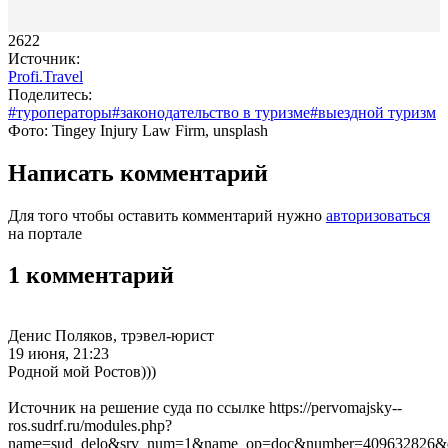
2622
Источник:
Profi.Travel
Поделитесь:
#туроператоры
#законодательство в туризме
#выездной туризм
Фото: Tingey Injury Law Firm, unsplash
Написать комментарий
Для того чтобы оставить комментарий нужно
авторизоваться
на портале
1 комментарий
Денис Поляков, трэвел-юрист
19 июня, 21:23
Родной мой Ростов)))
Источник на решение суда по ссылке https://pervomajsky--
ros.sudrf.ru/modules.php?
name=sud_delo&srv_num=1&name_op=doc&number=409632826&d