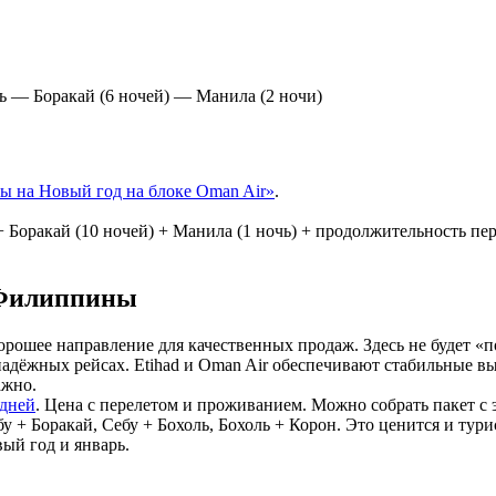
ль — Боракай (6 ночей) — Манила (2 ночи)
ы на Новый год на блоке Oman Air»
.
+ Боракай (10 ночей) + Манила (1 ночь) + продолжительность пе
я Филиппины
рошее направление для качественных продаж. Здесь не будет «п
надёжных рейсах. Etihad и Oman Air обеспечивают стабильные 
ажно.
 дней
. Цена с перелетом и проживанием. Можно собрать пакет с
+ Боракай, Себу + Бохоль, Бохоль + Корон. Это ценится и турис
ый год и январь.