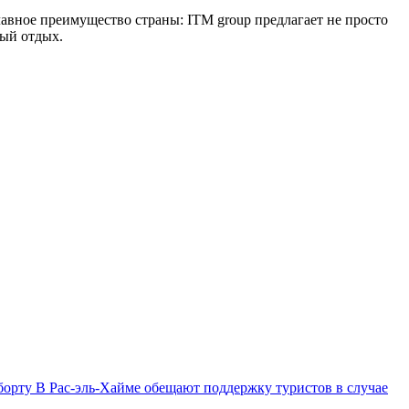
вное преимущество страны: ITM group предлагает не просто
ный отдых.
 борту
В Рас-эль-Хайме обещают поддержку туристов в случае