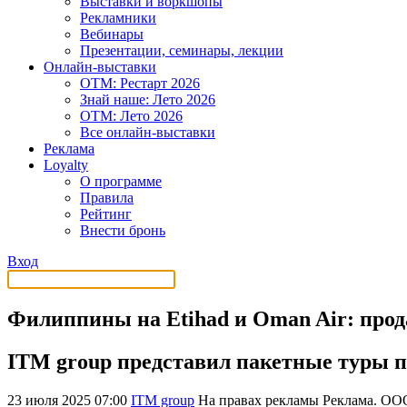
Выставки и воркшопы
Рекламники
Вебинары
Презентации, семинары, лекции
Онлайн-выставки
OTM: Рестарт 2026
Знай наше: Лето 2026
OTM: Лето 2026
Все онлайн-выставки
Реклама
Loyalty
О программе
Правила
Рейтинг
Внести бронь
Вход
Филиппины на Etihad и Oman Air: прод
ITM group представил пакетные туры 
23 июля 2025 07:00
ITM group
На правах рекламы
Реклама. ОО