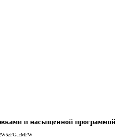
ковками и насыщенной программой
d: 2W5zFGacMFW