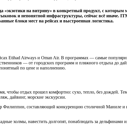
а «экзотики на витрину» в конкретный продукт, с которым м
тыковок и непонятной инфраструктуры, сейчас всё иначе. I
анные блоки мест на рейсах и выстроенная логистика.
сах Etihad Airways и Oman Air. В программах — самые популярны
ственников — от городских программ и пляжного отдыха до дай
, понятный по цене и наполнению.
я, чтобы отдых прошел комфортно: сухо, тепло, без дождей. Тем
ляж, дайвинг, морские экскурсии.
тр Филиппин, составляющий конкуренцию столичной Маниле и 
дные холмы, навестить долгопят, понаблюдать за дельфинами и,