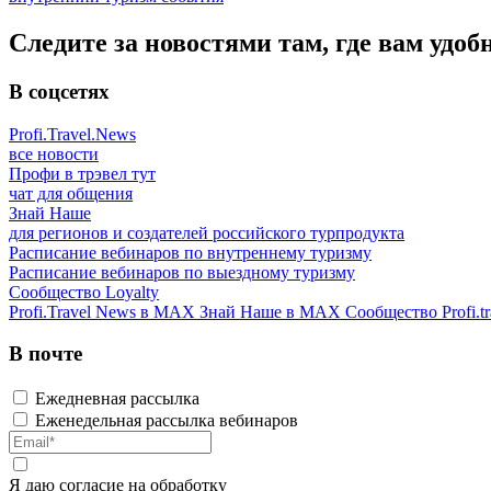
Следите за новостями там, где вам удоб
В соцсетях
Profi.Travel.News
все новости
Профи в трэвел тут
чат для общения
Знай Наше
для регионов и создателей российского турпродукта
Расписание вебинаров по внутреннему туризму
Расписание вебинаров по выездному туризму
Сообщество Loyalty
Profi.Travel News в MAX
Знай Наше в MAX
Сообщество Profi.tr
В почте
Ежедневная рассылка
Еженедельная рассылка вебинаров
Я даю
согласие
на обработку