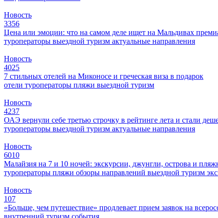
Новость
3356
Цена или эмоции: что на самом деле ищет на Мальдивах прем
туроператоры
выездной туризм
актуальные направления
Новость
4025
7 стильных отелей на Миконосе и греческая виза в подарок
отели
туроператоры
пляжи
выездной туризм
Новость
4237
ОАЭ вернули себе третью строчку в рейтинге лета и стали деш
туроператоры
выездной туризм
актуальные направления
Новость
6010
Малайзия на 7 и 10 ночей: экскурсии, джунгли, острова и пля
туроператоры
пляжи
обзоры направлений
выездной туризм
эк
Новость
107
«Больше, чем путешествие» продлевает прием заявок на всер
внутренний туризм
события