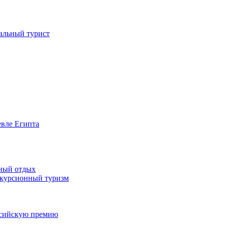
иальный турист
евле Египта
жный отдых
скурсионный туризм
оссийскую премию