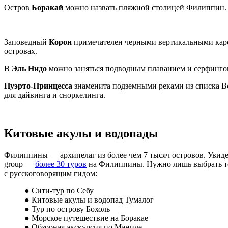
Остров
Боракай
можно назвать пляжной столицей Филиппин. П
Заповедный
Корон
примечателен черными вертикальными карс
островах.
В
Эль Нидо
можно заняться подводным плаванием и серфингом
Пуэрто-Принцесса
знаменита подземными реками из списка В
для дайвинга и сноркелинга.
Китовые акулы и водопады
Филиппины — архипелаг из более чем 7 тысяч островов. Увиде
group —
более 30 туров
на Филиппины. Нужно лишь выбрать т
с русскоговорящим гидом:
● Сити-тур по Себу
● Китовые акулы и водопад Тумалог
● Тур по острову Бохоль
● Морское путешествие на Боракае
● Обзорная экскурсия по Маниле