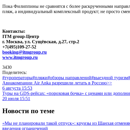
Пока Филиппины не сравнятся с более раскрученными направл
пляж, а индивидуальный комплексный продукт; не просто смену
Контакты:
ITM group-Центр
г. Москва, ул. Сущёвская, д.27, стр.2
+7(495)109-27-52
booking@itmgroup.ru
www.itmgroup.ru
3430
Поделитесь:
#туроператоры
#пляжи
#обзоры направлений
#выездной туризм
Авиакомпании Air Anka разрешили летать в Россию>>
6 августа 15:53
Туры на GDS-рейсах: «пороховая бочка» с ценами или дополн
20 июля 15:51
Новости по теме
«Мы не планировали такой отпуск»: круизы из Шанхая отмен
введения ограничений