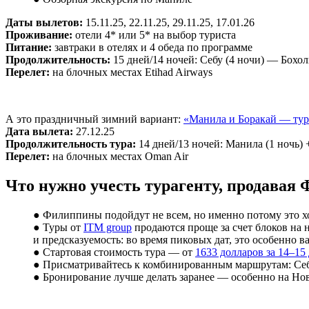
Даты вылетов:
15.11.25, 22.11.25, 29.11.25, 17.01.26
Проживание:
отели 4* или 5* на выбор туриста
Питание:
завтраки в отелях и 4 обеда по программе
Продолжительность:
15 дней/14 ночей: Себу (4 ночи) — Бохо
Перелет:
на блочных местах Etihad Airways
А это праздничный зимний вариант:
«Манила и Боракай — тур
Дата вылета:
27.12.25
Продолжительность тура:
14 дней/13 ночей: Манила (1 ночь) 
Перелет:
на блочных местах Oman Air
Что нужно учесть турагенту, продава
● Филиппины подойдут не всем, но именно потому это хо
● Туры от
ITM group
продаются проще за счет блоков на 
и предсказуемость: во время пиковых дат, это особенно в
● Стартовая стоимость тура — от
1633 долларов за 14–15
● Присматривайтесь к комбинированным маршрутам: Себу 
● Бронирование лучше делать заранее — особенно на Нов