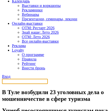
Календарь
Выставки и воркшопы
Рекламники
Вебинары
Презентации, семинары, лекции
Онлайн-выставки
OTM: Рестарт 2026
Знай наше: Лето 2026
OTM: Лето 2026
Все онлайн-выставки
Реклама
Loyalty
О программе
Правила
Рейтинг
Внести бронь
Вход
В Туле возбудили 23 уголовных дела о
мошенничестве в сфере туризма
Ущерб несостоявшимся туристам пока