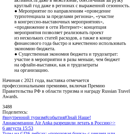
активность даже в межсезонье, обеспечивая загрузку
круглый год даже в регионах с выраженной сезонность.
● Мероприятие по направлениям «проведение
турпотенциала за пределами региона», «участие
в конгрессно-выставочных мероприятиях»,
«продвижение в сети Интернет»: концепция
мероприятия позволяет реализовать проект
из нескольких статей расходов, а также в конце
финансового года быстро и качественно использовать
экономию бюджета.
● Существенная экономия бюджета и трудозатрат:
участие в мероприятии в разы меньше, чем бюджет
на офлайн-выставки, как и трудозатраты
на организацию.
Начиная с 2021 года, выставка отмечается
профессиональными премиями, включая Премию
Правительства РФ в области туризма и награду Russian Travel
Awards.
3488
Поделитесь:
#внутренний туризм
#события
#Знай Наше!
Авиакомпании Air Anka разрешили летать в Россию>>
6 августа 15:53
Туры на GDS-рейсах: «пороховая бочка» с ценами или