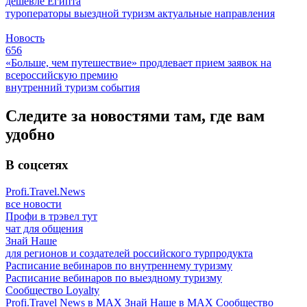
дешевле Египта
туроператоры
выездной туризм
актуальные направления
Новость
656
«Больше, чем путешествие» продлевает прием заявок на
всероссийскую премию
внутренний туризм
события
Следите за новостями там, где вам
удобно
В соцсетях
Profi.Travel.News
все новости
Профи в трэвел тут
чат для общения
Знай Наше
для регионов и создателей российского турпродукта
Расписание вебинаров по внутреннему туризму
Расписание вебинаров по выездному туризму
Сообщество Loyalty
Profi.Travel News в MAX
Знай Наше в MAX
Сообщество