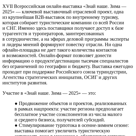
XVII Всероссийская онлайн-выставка «Знай наше. Зима —
2025» — ключевой выставочный отраслевой проект, одна
из крупнейшая B2B-выставок по внутреннему туризму,
которая собирает туристические компании со всей России
и СНГ. Именно здесь поставщики получают доступ к базе
турагентств и туроператоров, заинтересованных
в сотрудничестве, а на эфирах деловой программы эксперты
и лидеры мнений формируют повестку отрасли. Ни одна
офлайн-площадка не дает такого количества контактов
и возможностей. Онлайн-формат позволяет донести
информацию о продукте\дестинации тысячам специалистов
без ограничений по географии и бюджету. Выставка ежегодно
проходит при поддержке Российского союза туриндустрии,
Агентства стратегических инициатив, ОСИГ и других
институтов развития.
Участие в «Знай наше. Зима — 2025» — это:
● Продвижение объектов и проектов, реализованных
в рамках нацпроекта: участие региона предполагает
бесплатное участие соэкспонентов из числа малого
и среднего бизнеса, получателей субсидий.
● Стимулирование турпотока в осенне-зимнем сезоне:
выставка помогает увеличить туристическую