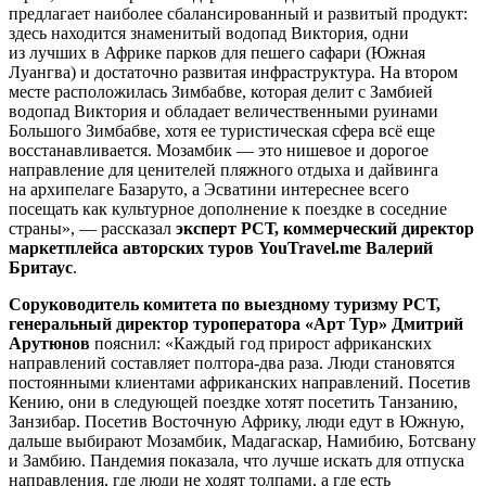
предлагает наиболее сбалансированный и развитый продукт:
здесь находится знаменитый водопад Виктория, одни
из лучших в Африке парков для пешего сафари (Южная
Луангва) и достаточно развитая инфраструктура. На втором
месте расположилась Зимбабве, которая делит с Замбией
водопад Виктория и обладает величественными руинами
Большого Зимбабве, хотя ее туристическая сфера всё еще
восстанавливается. Мозамбик — это нишевое и дорогое
направление для ценителей пляжного отдыха и дайвинга
на архипелаге Базаруто, а Эсватини интереснее всего
посещать как культурное дополнение к поездке в соседние
страны», — рассказал
эксперт РСТ, коммерческий директор
маркетплейса авторских туров YouTravel.me Валерий
Бритаус
.
Соруководитель комитета по выездному туризму РСТ,
генеральный директор туроператора «Арт Тур» Дмитрий
Арутюнов
пояснил: «Каждый год прирост африканских
направлений составляет полтора-два раза. Люди становятся
постоянными клиентами африканских направлений. Посетив
Кению, они в следующей поездке хотят посетить Танзанию,
Занзибар. Посетив Восточную Африку, люди едут в Южную,
дальше выбирают Мозамбик, Мадагаскар, Намибию, Ботсвану
и Замбию. Пандемия показала, что лучше искать для отпуска
направления, где люди не ходят толпами, а где есть