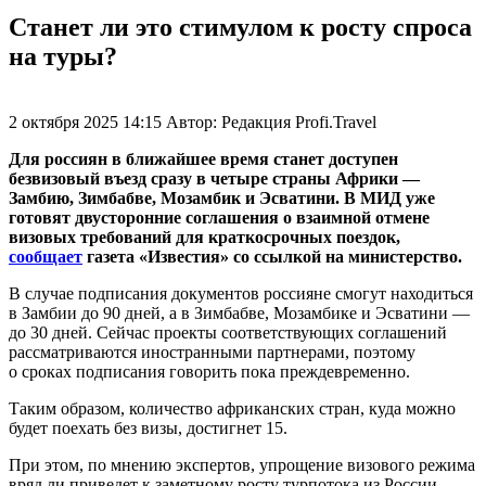
Станет ли это стимулом к росту спроса
на туры?
2 октября 2025 14:15
Автор:
Редакция Profi.Travel
Для россиян в ближайшее время станет доступен
безвизовый въезд сразу в четыре страны Африки —
Замбию, Зимбабве, Мозамбик и Эсватини. В МИД уже
готовят двусторонние соглашения о взаимной отмене
визовых требований для краткосрочных поездок,
сообщает
газета «Известия» со ссылкой на министерство.
В случае подписания документов россияне смогут находиться
в Замбии до 90 дней, а в Зимбабве, Мозамбике и Эсватини —
до 30 дней. Сейчас проекты соответствующих соглашений
рассматриваются иностранными партнерами, поэтому
о сроках подписания говорить пока преждевременно.
Таким образом, количество африканских стран, куда можно
будет поехать без визы, достигнет 15.
При этом, по мнению экспертов, упрощение визового режима
вряд ли приведет к заметному росту турпотока из России