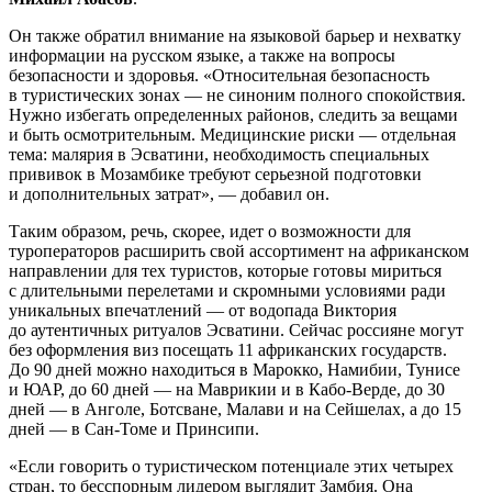
Он также обратил внимание на языковой барьер и нехватку
информации на русском языке, а также на вопросы
безопасности и здоровья. «Относительная безопасность
в туристических зонах — не синоним полного спокойствия.
Нужно избегать определенных районов, следить за вещами
и быть осмотрительным. Медицинские риски — отдельная
тема: малярия в Эсватини, необходимость специальных
прививок в Мозамбике требуют серьезной подготовки
и дополнительных затрат», — добавил он.
Таким образом, речь, скорее, идет о возможности для
туроператоров расширить свой ассортимент на африканском
направлении для тех туристов, которые готовы мириться
с длительными перелетами и скромными условиями ради
уникальных впечатлений — от водопада Виктория
до аутентичных ритуалов Эсватини. Сейчас россияне могут
без оформления виз посещать 11 африканских государств.
До 90 дней можно находиться в Марокко, Намибии, Тунисе
и ЮАР, до 60 дней — на Маврикии и в Кабо-Верде, до 30
дней — в Анголе, Ботсване, Малави и на Сейшелах, а до 15
дней — в Сан-Томе и Принсипи.
«Если говорить о туристическом потенциале этих четырех
стран, то бесспорным лидером выглядит Замбия. Она