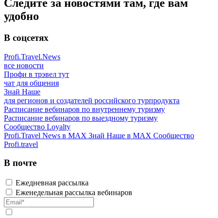
Следите за новостями там, где вам
удобно
В соцсетях
Profi.Travel.News
все новости
Профи в трэвел тут
чат для общения
Знай Наше
для регионов и создателей российского турпродукта
Расписание вебинаров по внутреннему туризму
Расписание вебинаров по выездному туризму
Сообщество Loyalty
Profi.Travel News в MAX
Знай Наше в MAX
Сообщество
Profi.travel
В почте
Ежедневная рассылка
Еженедельная рассылка вебинаров