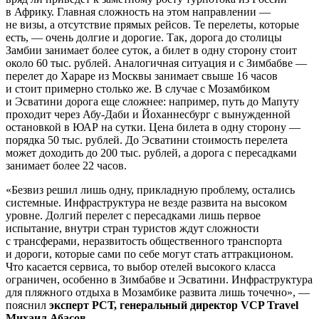
в Африку. Главная сложность на этом направлении —
не визы, а отсутствие прямых рейсов. Те перелеты, которые
есть, — очень долгие и дорогие. Так, дорога до столицы
Замбии занимает более суток, а билет в одну сторону стоит
около 60 тыс. рублей. Аналогичная ситуация и с Зимбабве —
перелет до Хараре из Москвы занимает свыше 16 часов
и стоит примерно столько же. В случае с Мозамбиком
и Эсватини дорога еще сложнее: например, путь до Мапуту
проходит через Абу-Даби и Йоханнесбург с вынужденной
остановкой в ЮАР на сутки. Цена билета в одну сторону —
порядка 50 тыс. рублей. До Эсватини стоимость перелета
может доходить до 200 тыс. рублей, а дорога с пересадками
занимает более 22 часов.
«Безвиз решил лишь одну, прикладную проблему, остались
системные. Инфраструктура не везде развита на высоком
уровне. Долгий перелет с пересадками лишь первое
испытание, внутри стран туристов ждут сложности
с трансферами, неразвитость общественного транспорта
и дороги, которые сами по себе могут стать аттракционом.
Что касается сервиса, то выбор отелей высокого класса
ограничен, особенно в Зимбабве и Эсватини. Инфраструктура
для пляжного отдыха в Мозамбике развита лишь точечно», —
пояснил
эксперт РСТ, генеральный директор VCP Travel
Михаил Абасов
.