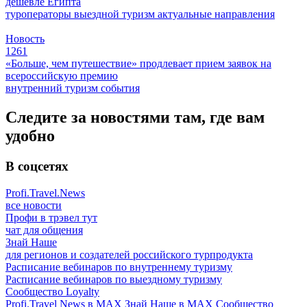
дешевле Египта
туроператоры
выездной туризм
актуальные направления
Новость
1261
«Больше, чем путешествие» продлевает прием заявок на
всероссийскую премию
внутренний туризм
события
Следите за новостями там, где вам
удобно
В соцсетях
Profi.Travel.News
все новости
Профи в трэвел тут
чат для общения
Знай Наше
для регионов и создателей российского турпродукта
Расписание вебинаров по внутреннему туризму
Расписание вебинаров по выездному туризму
Сообщество Loyalty
Profi.Travel News в MAX
Знай Наше в MAX
Сообщество