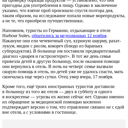
на проверку образцы продуктов — установлено, что они
пригодны для употребления в пищу. Однако в заключение
указано, что взятие проб произошло спустя полтора дня,
таким образом, на исследование попали новые морепродукты,
а не те, что приобрели путешественники.
Напомним, туристы из Германии, отдыхающие в отеле
Harbour Suites,
обратились за медпомощью 12 ноября
.
Накануне они ели чечевичный суп, куриную шаурму, рахат-
лукум, мидии с рисом, кокореч (блюдо из бараньих
субпродуктов). В больнице им поставили предварительный
диагноз «диарея и гастроэнтерит». В тот же день семья
привезла детей в другую больницу, после оказания помощи
они вернулись в отель. В ночь на четверг семье вызвали
скорую помощь в отель, но детей уже не удалось спасти, мать
скончалась еще через сутки. Отец умер вчера, 17 ноября.
Кроме того, ещё троих иностранных туристов доставили
в больницу из того же отеля — двух в субботу и одного
в воскресенье — угрозы их жизни сейчас нет. Однако именно
их обращение за медицинской помощью косвенно
подтверждает версию о том, что отравление связано не с едой
вне отеля, а с условиями в гостинице.