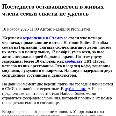
Последнего остававшегося в живых
члена семьи спасти не удалось
18 ноября 2025 11:00
Автор:
Редакция Profi.Travel
Жертвами
отравления в Стамбуле
стали уже четыре
человека, проживавшие в отеле Harbour Suites. Погибла
семья из Германии: сначала скончались двое детей, потом
их мать, а в понедельник, 17 ноября, умер отец, за чью
жизнь несколько дней боролись врачи. По этому делу
задержаны более 10 человек, как
сообщает
TRT Haber,
четверо из них арестованы. Это владелец кафе, торговцы
мидиями, лукумом и кокоречем. Накануне задержали двух
сотрудников гостиницы и дезинсектора.
На данный момент две версии причины трагедии называются
в СМИ как наиболее вероятные. В
публикации
A Haber
предполагается, что гости отеля Harbour Suites могли
отравиться фосфидом алюминия, который проник в их номер
после дезинсекции в гостинице.
Вторая версия — отравление мидиями. У торговца взяты