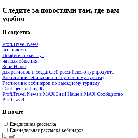
Следите за новостями там, где вам
удобно
В соцсетях
Profi.Travel.News
все новости
Профи в трэвел тут
чат для общения
Знай Наше
для регионов и создателей российского турпродукта
Расписание вебинаров по внутреннему туризму
Расписание вебинаров по выездному туризму
Сообщество Loyalty
Profi.Travel News в MAX
Знай Наше в MAX
Сообщество
Profi.travel
В почте
Ежедневная рассылка
Еженедельная рассылка вебинаров