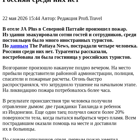
22 мая 2026 15:44
Автор:
Редакция Profi.Travel
В отеле JA Plus в Северной Паттайе произошел пожар.
Из здания эвакуировали сотни гостей и сотрудников, среди
постояльцев было много иностранных туристов.
По
данным
The Pattaya News, пострадали четыре человека.
Россиян среди них нет. Турагенты рассказали,
востребована ли была гостиница у российских туристов.
Возгорание произошло накануне поздно вечером. На место
прибыли представители районной администрации, полиция,
спасатели и пожарные расчеты. Огонь быстро
распространялся, что затруднило тушение на начальном этапе.
На ликвидацию пожара потребовалось более часа.
В результате происшествия три человека получили
отравление дымом: две гражданки Таиланда и ребенок
из Индонезии. Еще один таец получил ожоги более 20%
поверхности тела, когда пытался выбраться через пламя. Всем
пострадавшим оказали помощь на месте и доставили
их в больницы.
По словам сотрудников отеля, первым пожар заметил