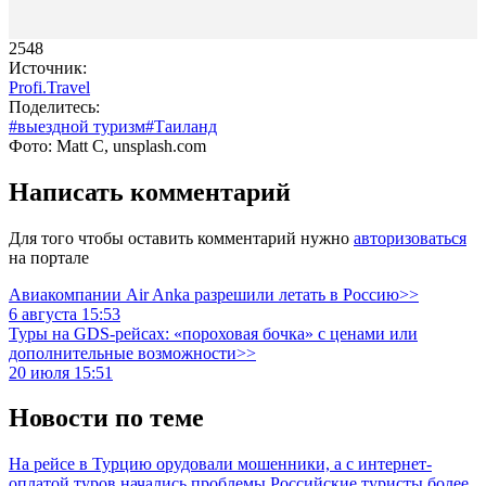
2548
Источник:
Profi.Travel
Поделитесь:
#выездной туризм
#Таиланд
Фото: Matt C, unsplash.com
Написать комментарий
Для того чтобы оставить комментарий нужно
авторизоваться
на портале
Авиакомпании Air Anka разрешили летать в Россию>>
6 августа 15:53
Туры на GDS-рейсах: «пороховая бочка» с ценами или
дополнительные возможности>>
20 июля 15:51
Новости по теме
На рейсе в Турцию орудовали мошенники, а с интернет-
оплатой туров начались проблемы
Российские туристы более