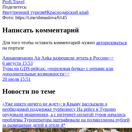
Profi.Travel
Поделитесь:
#внутренний туризм
#Краснодарский край
Фото: https://t.me/sbmaslova/6145
Написать комментарий
Для того чтобы оставить комментарий нужно
авторизоваться
на портале
Авиакомпании Air Anka разрешили летать в Россию>>
6 августа 15:53
Туры на GDS-рейсах: «пороховая бочка» с ценами или
дополнительные возможности>>
20 июля 15:51
Новости по теме
«Уже никто ничего не ждет»: в Крыму рассказали о
необходимой поддержке турбизнесу
На рейсе в Турцию
орудовали мошенники, а с интернет-оплатой туров начались
проблемы
Туроператора оштрафовали на полмиллиона рублей
за размещение детей в отеле 4*