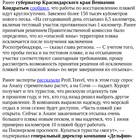
Ранее
губернатор Краснодарского края Вениамин
Кондратьев
сообщил
, что работы по восстановлению пляжей
идут круглосуточно. Завезено более 150 тысяч кубометров
нового песка. «На сегодняшний день отсыпано 6,5 километра,
включая тестовый участок протяженностью 1 километр. Ранее
принятым решением Правительственной комиссии было
определено, что из «опасной зоны» территория пляжа
исключается после получения заключения
Роспотребнадзора, — сказал глава региона. — С учетом того,
что пробы песка и на тестовом пляже, и на отсыпанном
участке соответствуют санитарным требованиям, прошу
рассмотреть возможность принятия решения об исключении
пляжей из «опасной зоны» по мере завершения их отсыпки».
Ранее эксперты
рассказали
Profi.Travel, что в этом году спрос
на Анапу стремительно растет, а на Сочи — падает. Курорт
получает и тех туристов, что рискнули отдохнуть там
в прошлом году, и тех, кто год назад решил выбрать другое
направление. В компаниях выразили надежду, что морской
отдых в этом сезоне будет доступен. «Часть пляжей уже
открыта. Сейчас в Анапе заканчивается отсыпка очень
большого пляжа новым песком, и мы надеемся, что 1 июня
примерно километров 10 пляжей будут работать
на Пионерском проспекте. Купаться туристы смогут», —
подчеркивал
генеральный директор компании «Дельфин»