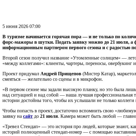
5 июня 2026 07:00
В туризме начинается горячая пора — и не только по колич
форс-мажоры в шутки. Подать заявку можно до 21 июля, а ф
информационным партнером первого сезона и с радостью п
Второй сезон получил название «Утомленные солнцем» — лето в
«между коллегами»: клиенты, чартеры, переносы, овербукинг 
Проект придумал
Андрей Прищепов
(Мистер Катар), маркето
смеяться — желательно со сцены и в микрофон.
«В первом сезоне мы задали высокую планку, но это была лиш
над ситуацией и над собой — наша лучшая профессиональная 
истории достойны того, чтобы их услышали не только коллеги 
Чтобы попасть в проект, достаточно вспомнить свою «любимую»
заявку на
сайт
до
21 июля
. Камера может быть любой — главно
«Тревел Стендап» — это история про людей, которые знают, как
историй полноценный стендап-номер — с помощью наставников 