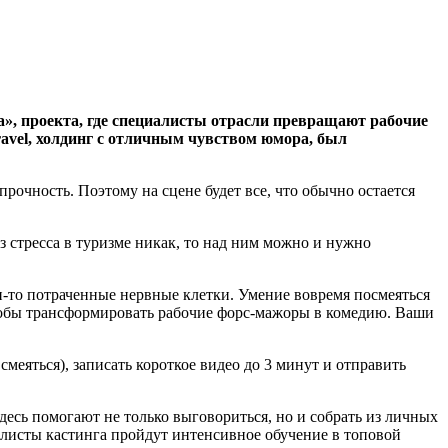
па», проекта, где специалисты отрасли превращают рабочие
ravel, холдинг с отличным чувством юмора, был
очность. Поэтому на сцене будет все, что обычно остается
з стресса в туризме никак, то над ним можно и нужно
и-то потраченные нервные клетки. Умение вовремя посмеяться
тобы трансформировать рабочие форс-мажоры в комедию. Ваши
еяться), записать короткое видео до 3 минут и отправить
Здесь помогают не только выговориться, но и собрать из личных
листы кастинга пройдут интенсивное обучение в топовой