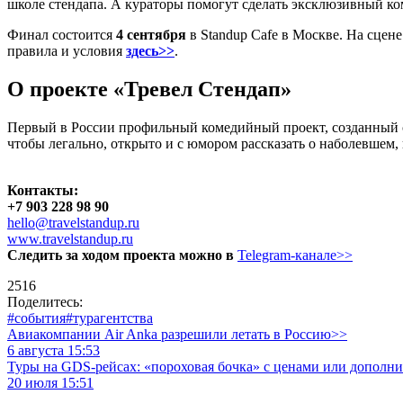
школе стендапа. А кураторы помогут сделать эксклюзивный ко
Финал состоится
4 сентября
в Standup Cafe в Москве. На сцене
правила и условия
здесь>>
.
О проекте «Тревел Стендап»
Первый в России профильный комедийный проект, созданный сп
чтобы легально, открыто и с юмором рассказать о наболевшем, 
Контакты:
+7 903 228 98 90
hello@travelstandup.ru
www.travelstandup.ru
Следить за ходом проекта можно в
Telegram-канале>>
2516
Поделитесь:
#события
#турагентства
Авиакомпании Air Anka разрешили летать в Россию>>
6 августа 15:53
Туры на GDS-рейсах: «пороховая бочка» с ценами или дополн
20 июля 15:51