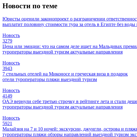
Новости по теме
Юристы оценили законопроект о разграничении ответственнос
выплатит половину стоимости тура за отель в Египте без воды
Новость
3279
Цена или эмоции: что на самом деле ищет на Мальдивах прем
туроператоры
выездной туризм
актуальные направления
Новость
3943
7 стильных отелей на Миконосе и греческая виза в подарок
отели
туроператоры
пляжи
выездной туризм
Новость
4149
ОАЭ вернули себе третью строчку в рейтинге лета и стали деш
туроператоры
выездной туризм
актуальные направления
Новость
5921
Малайзия на 7 и 10 ночей: экскурсии, джунгли, острова и пля
туроператоры
пляжи
обзоры направлений
выездной туризм
эк