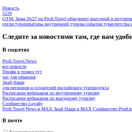
Новость
5229
ОТМ: Зима 26/27 на Profi.Travel объединит выездной и внутре
отели
туроператоры
внутренний туризм
события
турагентства
Следите за новостями там, где вам удоб
В соцсетях
Profi.Travel.News
все новости
Профи в трэвел тут
чат для общения
Знай Наше
для регионов и создателей российского турпродукта
Расписание вебинаров по внутреннему туризму
Расписание вебинаров по выездному туризму
Сообщество Loyalty
Profi.Travel News в MAX
Знай Наше в MAX
Сообщество Profi.tr
В почте