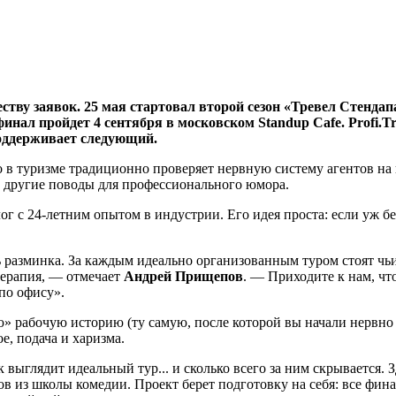
еству заявок. 25 мая стартовал второй сезон «Тревел Стенда
инал пройдет 4 сентября в московском Standup Cafe. Profi.T
оддерживает следующий.
 туризме традиционно проверяет нервную систему агентов на пр
и другие поводы для профессионального юмора.
лог с
24-летним
опытом в индустрии. Его идея проста: если уж бе
ь разминка. За каждым идеально организованным туром стоят чь
терапия, — отмечает
Андрей Прищепов
. — Приходите к нам, ч
по офису».
 рабочую историю (ту самую, после которой вы начали нервно см
е, подача и харизма.
 выглядит идеальный тур... и сколько всего за ним скрывается. 
из школы комедии. Проект берет подготовку на себя: все фина