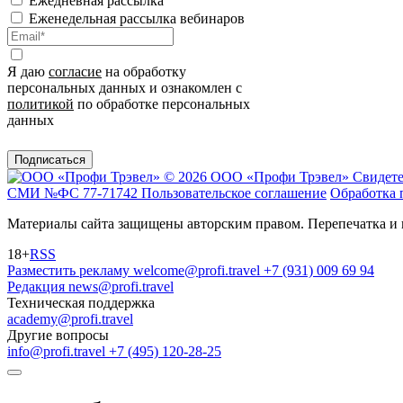
Ежедневная рассылка
Еженедельная рассылка вебинаров
Я даю
согласие
на обработку
персональных данных и ознакомлен с
политикой
по обработке персональных
данных
Подписаться
© 2026 ООО «Профи Трэвeл»
Свидете
СМИ №ФС 77-71742
Пользовательское соглашение
Обработка 
Материалы сайта защищены авторским правом. Перепечатка и 
18+
RSS
Разместить рекламу
welcome@profi.travel
+7 (931) 009 69 94
Редакция
news@profi.travel
Техническая поддержка
academy@profi.travel
Другие вопросы
info@profi.travel
+7 (495) 120-28-25