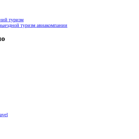
нний туризм
выездной туризм
авиакомпании
но
avel