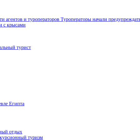
ти агентов и туроператоров
Туроператоры начали предупреждать
 и с крысами
иальный турист
евле Египта
жный отдых
скурсионный туризм