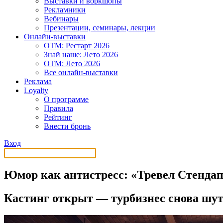
Выставки и воркшопы
Рекламники
Вебинары
Презентации, семинары, лекции
Онлайн-выставки
OTM: Рестарт 2026
Знай наше: Лето 2026
OTM: Лето 2026
Все онлайн-выставки
Реклама
Loyalty
О программе
Правила
Рейтинг
Внести бронь
Вход
Юмор как антистресс: «Тревел Стендап»
Кастинг открыт — турбизнес снова шу