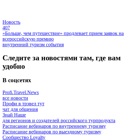
Новость
407
«Больше, чем путешествие» продлевает прием заявок на
всероссийскую премию
внутренний туризм
события
Следите за новостями там, где вам
удобно
В соцсетях
Profi.Travel.News
все новости
Профи в трэвел тут
чат для общения
Знай Наше
для регионов и создателей российского турпродукта
Расписание вебинаров по внутреннему туризму
Расписание вебинаров по выездному туризму
Сообщество Loyalty