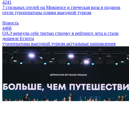
4241
7 стильных отелей на Миконосе и греческая виза в подарок
отели
туроператоры
пляжи
выездной туризм
Новость
4468
ОАЭ вернули себе третью строчку в рейтинге лета и стали
дешевле Египта
туроператоры
выездной туризм
актуальные направления