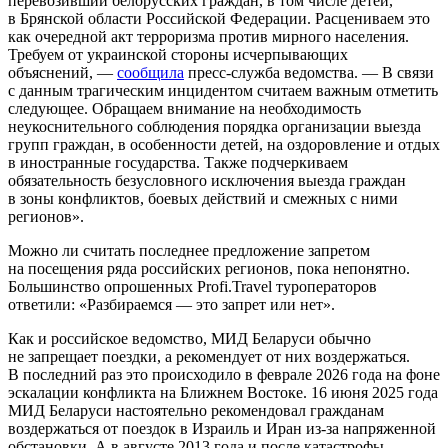
перевозивший белорусских граждан, в том числе детей,
в Брянской области Российской Федерации. Расцениваем это
как очередной акт терроризма против мирного населения.
Требуем от украинской стороны исчерпывающих
объяснений, —
сообщила
пресс-служба ведомства. — В связи
с данным трагическим инцидентом считаем важным отметить
следующее. Обращаем внимание на необходимость
неукоснительного соблюдения порядка организации выезда
групп граждан, в особенности детей, на оздоровление и отдых
в иностранные государства. Также подчеркиваем
обязательность безусловного исключения выезда граждан
в зоны конфликтов, боевых действий и смежных с ними
регионов».
Можно ли считать последнее предложение запретом
на посещения ряда российских регионов, пока непонятно.
Большинство опрошенных Profi.Travel туроператоров
ответили: «Разбираемся — это запрет или нет».
Как и российское ведомство, МИД Беларуси обычно
не запрещает поездки, а рекомендует от них воздержаться.
В последний раз это происходило в феврале 2026 года на фоне
эскалации конфликта на Ближнем Востоке. 16 июня 2025 года
МИД Беларуси настоятельно рекомендовал гражданам
воздержаться от поездок в Израиль и Иран из-за напряженной
обстановки. А в августе 2013 года и после катастрофы