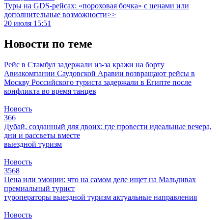
Туры на GDS-рейсах: «пороховая бочка» с ценами или
дополнительные возможности>>
20 июля 15:51
Новости по теме
Рейс в Стамбул задержали из-за кражи на борту
Авиакомпании Саудовской Аравии возвращают рейсы в
Москву
Российского туриста задержали в Египте после
конфликта во время танцев
Новость
366
Дубай, созданный для двоих: где провести идеальные вечера,
дни и рассветы вместе
выездной туризм
Новость
3568
Цена или эмоции: что на самом деле ищет на Мальдивах
премиальный турист
туроператоры
выездной туризм
актуальные направления
Новость