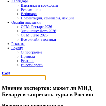
Календарь
Выставки и воркшопы
Рекламники
Вебинары
Презентации, семинары, лекции
Онлайн-выставки
OTM: Рестарт 2026
Знай наше: Лето 2026
OTM: Лето 2026
Все онлайн-выставки
Реклама
Loyalty
О программе
Правила
Рейтинг
Внести бронь
Вход
Мнение экспертов: может ли МИД
Беларуси запретить туры в Россию
Ведомство подчеркнуло