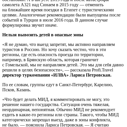
самолета A321 над Синаем в 2015 году — отменить
на ближайшее время поездки в Египет с туристическими
целями. Аналогичные рекомендации были выпущены после
событий в Турции в июле 2016 года. В данном случае
формулировка звучит иначе.
Нельзя вывозить детей в опасные зоны
«Я не думаю, что выезд запретят, мы активно направляем
туристов в Россию. Но хочу сказать честно, что в эти
регионы, где есть опасность проезда по территории,
например, в Брянскую область, которая граничит
с Гомельской, мы не направляем детей. Это мы для себя давно
решили в целях безопасности», — рассказала Profi.Travel
директор туркомпании «ИЛВА» Лариса Петровская.
По ее словам, группы едут в Санкт-Петербург, Карелию,
Псков, Казань.
«Что будет делать МИД, я комментировать не могу, это
решение нашего государства. Ситуация очень тяжелая,
неординарная, непонятная. Обычно МИД не рекомендует
ездить в какие-то регионы или страны. Такого, чтобы МИД
категорически запрещал выезд, даже в зоны конфликта,
не было. — пояснила Лариса Петровская. — Я считаю