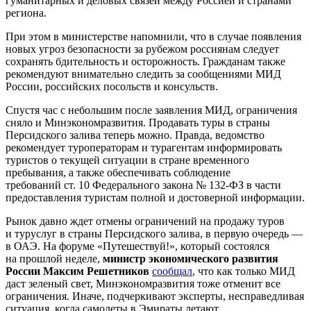
гуманитарных и деловых связей между Россией и странами
региона.
При этом в министерстве напомнили, что в случае появления
новых угроз безопасности за рубежом россиянам следует
сохранять бдительность и осторожность. Гражданам также
рекомендуют внимательно следить за сообщениями МИД
России, российских посольств и консульств.
Спустя час с небольшим после заявления МИД, ограничения
сняло и Минэкономразвития. Продавать туры в страны
Персидского залива теперь можно. Правда, ведомство
рекомендует туроператорам и турагентам информировать
туристов о текущей ситуации в стране временного
пребывания, а также обеспечивать соблюдение
требований ст. 10 Федерального закона № 132-ФЗ в части
предоставления туристам полной и достоверной информации.
Рынок давно ждет отмены ограничений на продажу туров
и туруслуг в страны Персидского залива, в первую очередь —
в ОАЭ. На форуме «Путешествуй!», который состоялся
на прошлой неделе,
министр экономического развития
России Максим Решетников
сообщал
, что как только МИД
даст зеленый свет, Минэкономразвития тоже отменит все
ограничения. Иначе, подчеркивают эксперты, несправедливая
ситуация, когда самолеты в Эмираты летают