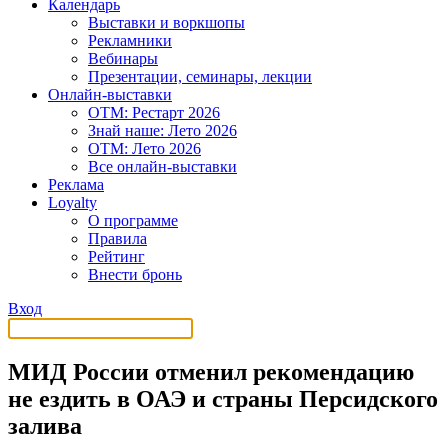
Календарь
Выставки и воркшопы
Рекламники
Вебинары
Презентации, семинары, лекции
Онлайн-выставки
OTM: Рестарт 2026
Знай наше: Лето 2026
OTM: Лето 2026
Все онлайн-выставки
Реклама
Loyalty
О программе
Правила
Рейтинг
Внести бронь
Вход
МИД России отменил рекомендацию
не ездить в ОАЭ и страны Персидского
залива