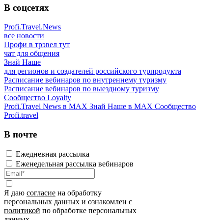
В соцсетях
Profi.Travel.News
все новости
Профи в трэвел тут
чат для общения
Знай Наше
для регионов и создателей российского турпродукта
Расписание вебинаров по внутреннему туризму
Расписание вебинаров по выездному туризму
Сообщество Loyalty
Profi.Travel News в MAX
Знай Наше в MAX
Сообщество
Profi.travel
В почте
Ежедневная рассылка
Еженедельная рассылка вебинаров
Я даю
согласие
на обработку
персональных данных и ознакомлен с
политикой
по обработке персональных
данных