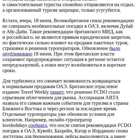
и самостоятельные туристы спокойно отправляются на отдых,
а организованный туризм запрещен, только усугубится.
Кстати, вчера, 18 июня, Великобритания сняла рекомендацию
не совершать необязательные поездки в ОАЭ, включая Дубай
и Абу-Даби. Такие рекомендации британского МИД, как
и российского, не являются прямым юридическим запретом,
но фактически сильно влияют на продажи пакетных туров,
страховки и решения туроператоров. Обновление
было
опубликовано
18 июня. При этом британские власти
сохраняют предупреждение: ситуация в регионе остается
непредсказуемой, а атаки могут возобновиться в короткие
сроки.
Для турбизнеса это означает возможность возвращаться
к нормальным продажам ОАЭ. Британское отраслевое
издание Travel Weekly
пишет
, что решение FCDO стало
серьезным облегчением для рынка. Ассоциация ABTA
назвала его самым важным событием для туризма в страны
Ближнего Востока и через регион за последнее время.
Отдельные туроператоры уже обновили условия для
клиентов. Например, онлайн-туроператор
loveholidays
сообщил
, что после снятия рекомендации FCDO
поездки в ОАЭ, Кувейт, Бахрейн, Катар и Иорданию снова
доступны для бронирования, рейсы выполняются, а ранее