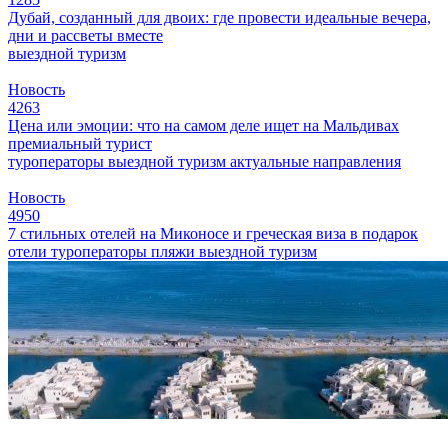
Дубай, созданный для двоих: где провести идеальные вечера,
дни и рассветы вместе
выездной туризм
Новость
4263
Цена или эмоции: что на самом деле ищет на Мальдивах
премиальный турист
туроператоры
выездной туризм
актуальные направления
Новость
4950
7 стильных отелей на Миконосе и греческая виза в подарок
отели
туроператоры
пляжи
выездной туризм