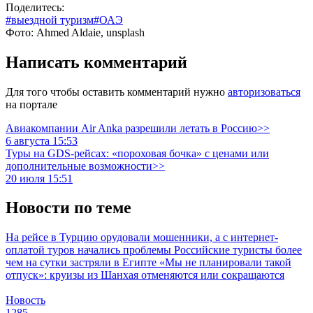
Поделитесь:
#выездной туризм
#ОАЭ
Фото: Ahmed Aldaie, unsplash
Написать комментарий
Для того чтобы оставить комментарий нужно
авторизоваться
на портале
Авиакомпании Air Anka разрешили летать в Россию>>
6 августа 15:53
Туры на GDS-рейсах: «пороховая бочка» с ценами или
дополнительные возможности>>
20 июля 15:51
Новости по теме
На рейсе в Турцию орудовали мошенники, а с интернет-
оплатой туров начались проблемы
Российские туристы более
чем на сутки застряли в Египте
«Мы не планировали такой
отпуск»: круизы из Шанхая отменяются или сокращаются
Новость
1285