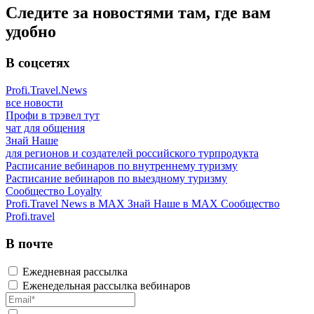
Следите за новостями там, где вам
удобно
В соцсетях
Profi.Travel.News
все новости
Профи в трэвел тут
чат для общения
Знай Наше
для регионов и создателей российского турпродукта
Расписание вебинаров по внутреннему туризму
Расписание вебинаров по выездному туризму
Сообщество Loyalty
Profi.Travel News в MAX
Знай Наше в MAX
Сообщество
Profi.travel
В почте
Ежедневная рассылка
Еженедельная рассылка вебинаров