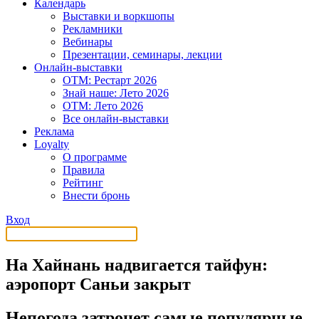
Календарь
Выставки и воркшопы
Рекламники
Вебинары
Презентации, семинары, лекции
Онлайн-выставки
OTM: Рестарт 2026
Знай наше: Лето 2026
OTM: Лето 2026
Все онлайн-выставки
Реклама
Loyalty
О программе
Правила
Рейтинг
Внести бронь
Вход
На Хайнань надвигается тайфун:
аэропорт Саньи закрыт
Непогода затронет самые популярные