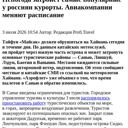
у россиян курорты. Авиакомпании
меняют расписание
3 июля 2026 10:54
Автор:
Редакция Profi.Travel
Тайфун «Майсак» должен обрушиться на Хайнань сегодня
в течение дня. По данным китайских метеослужб,
он пройдет через южную часть острова и может затронуть
основные туристические районы — Санью, Линшуй,
Лэдун, Баотин и Ваньнин. Местами ожидаются сильные
ливни, штормовой ветер, подтопления. Об этом сообщают
местные и китайские СМИ со ссылкой на метеорологов
Хайнаня. «Аэрофлот» уже объявил о том, что время
вылетов в Санью и обратно изменилось.
В Санье введены ограничения для туристов. Городское
управление туризма и культуры 3 июля
распорядилось
приостановить работу
туристических объектов на море,
в горах, запрещены воздушные развлечения. Туристов
эвакуируют из потенциально опасных зон. Закрыт пляж
и акватория Дадунхая, временно не работают парк
Линчуньлин, парк Фэнхуан Лин, недоступны острова Сидао,