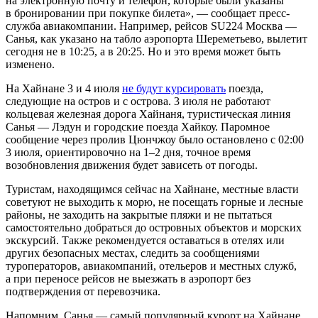
на электронную почту и телефон, которые были указаны
в бронировании при покупке билета», — сообщает пресс-
служба авиакомпании. Например, рейсов SU224 Москва —
Санья, как указано на табло аэропорта Шереметьево, вылетит
сегодня не в 10:25, а в 20:25. Но и это время может быть
изменено.
На Хайнане 3 и 4 июля
не будут курсировать
поезда,
следующие на остров и с острова. 3 июля не работают
кольцевая железная дорога Хайнаня, туристическая линия
Санья — Лэдун и городские поезда Хайкоу. Паромное
сообщение через пролив Цюнчжоу было остановлено с 02:00
3 июля, ориентировочно на
1–2 дня,
точное время
возобновления движения будет зависеть от погоды.
Туристам, находящимся сейчас на Хайнане, местные власти
советуют не выходить к морю, не посещать горные и лесные
районы, не заходить на закрытые пляжи и не пытаться
самостоятельно добраться до островных объектов и морских
экскурсий. Также рекомендуется оставаться в отелях или
других безопасных местах, следить за сообщениями
туроператоров, авиакомпаний, отельеров и местных служб,
а при переносе рейсов не выезжать в аэропорт без
подтверждения от перевозчика.
Напомним, Санья — самый популярный курорт на Хайнане