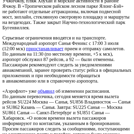
Учжичжоу, пляж Хоухай и морские активности в районе
Ячжоу. В «Тропическом райском лесном парке Ялонг-Бэй»
не работают отдельные аттракционы, включая подвесной
мост, зиплайн, стеклянную смотровую площадку и маршруты
на вездеходах. Также закрыт Научно-технологический парк
Бугенвиллея.
Серьезные ограничения вводятся и на транспорте.
Международный аэропорт Санья Феникс с 17:00 3 июля
(12:00 мск)
приостанавливает
прием и отправку самолетов.
По данным на 11:30 (по местному времени, +5 к мск),
аэропорт обслужил 87 рейсов, а 92 — были отменены.
Пассажирам рекомендуют следить за уведомлениями
авиакомпаний, заранее проверять статус рейса в официальных
приложениях и при необходимости обращаться
в авиакомпанию или в справочную аэропорта.
«Аэрофлот» уже
объявил
об изменении расписания.
По данным перевозчика, сегодня меняется время вылета
рейсов SU224 Москва — Санья, SU856 Владивосток — Санья
и SU862 Казань — Санья. Завтра: SU225 Санья — Москва
SU861 Санья — Санкт-Петербург и SU851 Санья —
Хабаровск. «О новом времени вылета пассажиров
информируют по контактам, указанным в бронировании.
Просим пассажиров следить за сообщениями, поступающими