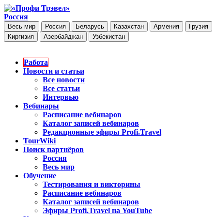
Россия
Весь мир
Россия
Беларусь
Казахстан
Армения
Грузия
Киргизия
Азербайджан
Узбекистан
Работа
Новости и статьи
Все новости
Все статьи
Интервью
Вебинары
Расписание вебинаров
Каталог записей вебинаров
Редакционные эфиры Profi.Travel
TourWiki
Поиск партнёров
Россия
Весь мир
Обучение
Тестирования и викторины
Расписание вебинаров
Каталог записей вебинаров
Эфиры Profi.Travel на YouTube