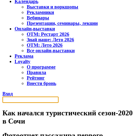
Календарь
Выставки и воркшопы
Рекламники
Вебинары
Презентации, семинары, лекции
Онлайн-выставки
OTM: Рестарт 2026
Знай наше: Лето 2026
OTM: Лето 2026
Все онлайн-выставки
Реклама
Loyalty
О программе
Правила
Рейтинг
Внести бронь
Вход
Как начался туристический сезон-2020
в Сочи
Фотоотчет пассажира первого