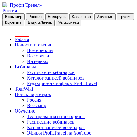
Россия
Весь мир
Россия
Беларусь
Казахстан
Армения
Грузия
Киргизия
Азербайджан
Узбекистан
Работа
Новости и статьи
Все новости
Все статьи
Интервью
Вебинары
Расписание вебинаров
Каталог записей вебинаров
Редакционные эфиры Profi.Travel
TourWiki
Поиск партнёров
Россия
Весь мир
Обучение
Тестирования и викторины
Расписание вебинаров
Каталог записей вебинаров
Эфиры Profi.Travel на YouTube