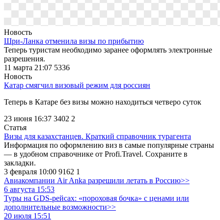
Новость
Шри-Ланка отменила визы по прибытию
Теперь туристам необходимо заранее оформлять электронные
разрешения.
11 марта 21:07
5336
Новость
Катар смягчил визовый режим для россиян
Теперь в Катаре без визы можно находиться четверо суток
23 июня 16:37
3402
2
Статья
Визы для казахстанцев. Краткий справочник турагента
Информация по оформлению виз в самые популярные страны
— в удобном справочнике от Profi.Travel. Сохраните в
закладки.
3 февраля 10:00
9162
1
Авиакомпании Air Anka разрешили летать в Россию>>
6 августа 15:53
Туры на GDS-рейсах: «пороховая бочка» с ценами или
дополнительные возможности>>
20 июля 15:51