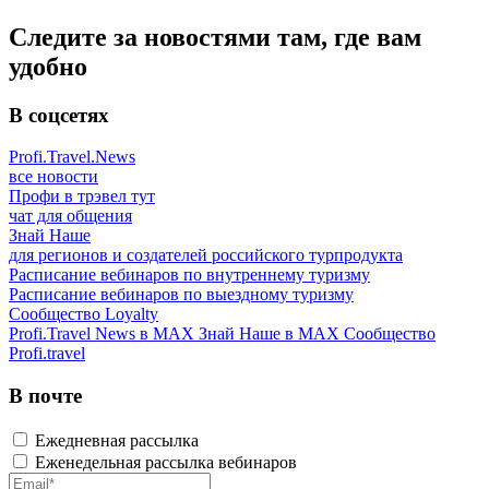
Следите за новостями там, где вам
удобно
В соцсетях
Profi.Travel.News
все новости
Профи в трэвел тут
чат для общения
Знай Наше
для регионов и создателей российского турпродукта
Расписание вебинаров по внутреннему туризму
Расписание вебинаров по выездному туризму
Сообщество Loyalty
Profi.Travel News в MAX
Знай Наше в MAX
Сообщество
Profi.travel
В почте
Ежедневная рассылка
Еженедельная рассылка вебинаров