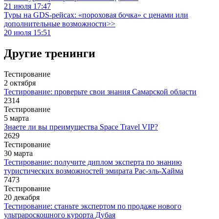
21 июля 17:47
Туры на GDS-рейсах: «пороховая бочка» с ценами или
дополнительные возможности>>
20 июля 15:51
Другие тренинги
Тестирование
2 октября
Тестирование: проверьте свои знания Самарской области
2314
Тестирование
5 марта
Знаете ли вы преимущества Space Travel VIP?
2629
Тестирование
30 марта
Тестирование: получите диплом эксперта по знанию
туристических возможностей эмирата Рас-эль-Хайма
7473
Тестирование
20 декабря
Тестирование: станьте экспертом по продаже нового
ультрароскошного курорта Дубая