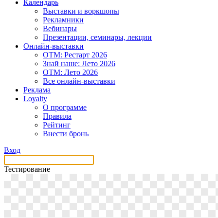
Календарь
Выставки и воркшопы
Рекламники
Вебинары
Презентации, семинары, лекции
Онлайн-выставки
OTM: Рестарт 2026
Знай наше: Лето 2026
OTM: Лето 2026
Все онлайн-выставки
Реклама
Loyalty
О программе
Правила
Рейтинг
Внести бронь
Вход
Тестирование