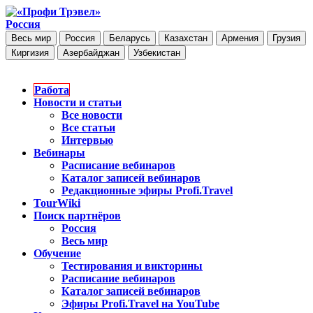
Россия
Весь мир
Россия
Беларусь
Казахстан
Армения
Грузия
Киргизия
Азербайджан
Узбекистан
Работа
Новости и статьи
Все новости
Все статьи
Интервью
Вебинары
Расписание вебинаров
Каталог записей вебинаров
Редакционные эфиры Profi.Travel
TourWiki
Поиск партнёров
Россия
Весь мир
Обучение
Тестирования и викторины
Расписание вебинаров
Каталог записей вебинаров
Эфиры Profi.Travel на YouTube