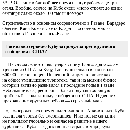
5*. В Ольгине в ближайшее время начнут работу еще три
отеля. Вообще, сейчас на Кубе очень много строят: до конца
сентября сдано около 100 тысяч номеров.
Строительство в основном сосредоточено в Гаване, Варадеро,
Ольгин,
Кайя-Коко
и
Санта-Клара
— особенно много
объектов в Гаване и
Санта-Кларе
.
Насколько серьезно Кубу затронул запрет круизного
сообщения с США?
— На самом деле это был удар в спину. Благодаря заходам
круизов из США на Кубу, Гавану посещало в год около
600 000 американцев. Нынешний запрет повлияет как
на общее уменьшение турпотока, так и на мелкий бизнес,
который активно развивался в последние годы в Гаване.
Небольшие кафе, рестораны, бары получали хорошую
прибыль благодаря этому сообщению с США. И для них
прекращение круизных рейсов — серьезный удар.
Но,
во-первых
, это временные трудности. А
во-вторых
, Куба
развивала туризм без американцев. И их новые санкции
не повлияют глобально и сейчас на развитие нашего
турбизнеса. Куба — единственная страна в мире, куда