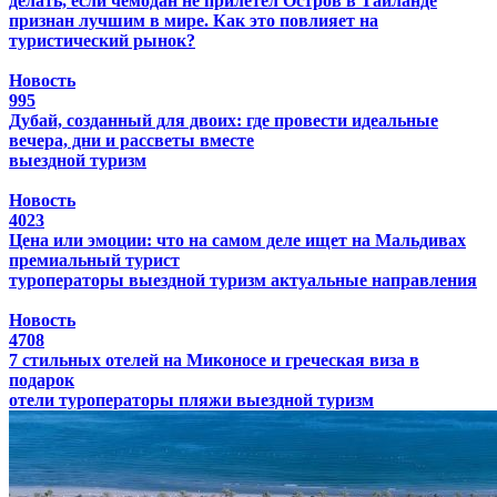
делать, если чемодан не прилетел
Остров в Таиланде
признан лучшим в мире. Как это повлияет на
туристический рынок?
Новость
995
Дубай, созданный для двоих: где провести идеальные
вечера, дни и рассветы вместе
выездной туризм
Новость
4023
Цена или эмоции: что на самом деле ищет на Мальдивах
премиальный турист
туроператоры
выездной туризм
актуальные направления
Новость
4708
7 стильных отелей на Миконосе и греческая виза в
подарок
отели
туроператоры
пляжи
выездной туризм