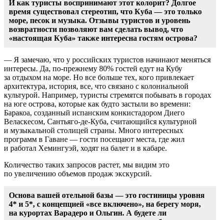
И как туристы воспринимают этот колорит? Долгое
время существовал стереотип, что Куба — это только
море, песок и музыка. Отзывы туристов и уровень
возвратности позволяют вам сделать вывод, что
«настоящая Куба» также интересна гостям острова?
— Я замечаю, что у российских туристов начинают меняться
интересы. Да,
по-прежнему
80% гостей едут на Кубу
за отдыхом на море. Но все больше тех, кого привлекает
архитектура, история, все, что связано с колониальной
культурой. Например, туристы стремятся побывать в городах
на юге острова, которые как будто застыли во времени:
Баракоа, созданный испанским конкистадором Диего
Веласкесом,
Сантьяго-де-Куба
, считающийся культурной
и музыкальной столицей страны. Много интересных
программ в Гаване — гости посещают места, где жил
и работал Хемингуэй, ходят на балет и в кабаре.
Количество таких запросов растет, мы видим это
по увеличению объемов продаж экскурсий.
Основа вашей отельной базы — это гостиницы уровня
4* и 5*, с концепцией «все включено», на берегу моря,
на курортах Варадеро и Ольгин.
А будете ли