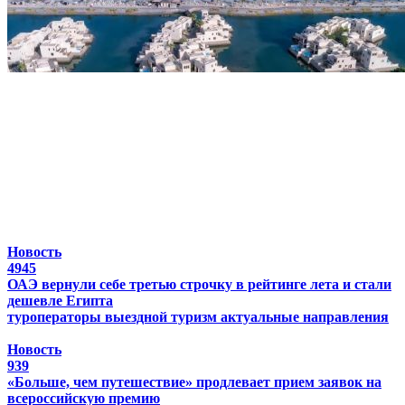
Новость
4945
ОАЭ вернули себе третью строчку в рейтинге лета и стали
дешевле Египта
туроператоры
выездной туризм
актуальные направления
Новость
939
«Больше, чем путешествие» продлевает прием заявок на
всероссийскую премию