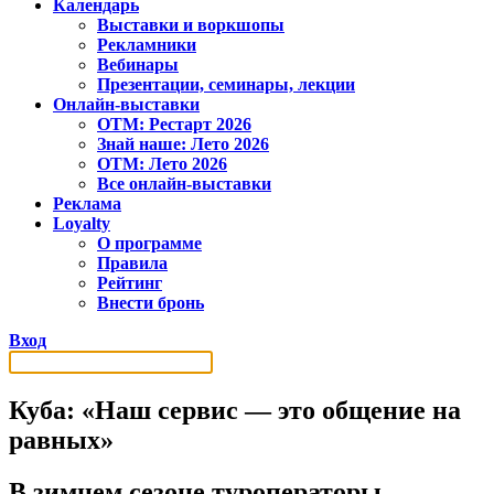
Календарь
Выставки и воркшопы
Рекламники
Вебинары
Презентации, семинары, лекции
Онлайн-выставки
OTM: Рестарт 2026
Знай наше: Лето 2026
OTM: Лето 2026
Все онлайн-выставки
Реклама
Loyalty
О программе
Правила
Рейтинг
Внести бронь
Вход
Куба: «Наш сервис — это общение на
равных»
В зимнем сезоне туроператоры