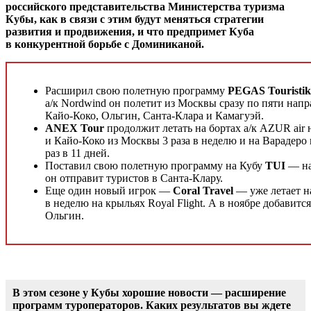
российского представительства Министерства туризма
Кубы, как в связи с этим будут меняться стратегии
развития и продвижения, и что предпримет Куба
в конкурентной борьбе с Доминиканой.
Расширил свою полетную программу
PEGAS Touristik
а/к
Nordwind он полетит из Москвы сразу по пяти напр
Кайо-Коко
, Ольгин,
Санта-Клара
и Камагуэй.
ANEX Tour
продолжит летать на бортах
а/к
AZUR air 
и
Кайо-Коко
из Москвы 3 раза в неделю и на Варадеро
раз в 11 дней.
Поставил свою полетную программу на Кубу
TUI
— на
он отправит туристов в
Санта-Клару
.
Еще один новый игрок —
Coral Travel
— уже летает н
в неделю на крыльях Royal Flight. А в ноябре добавит
Ольгин.
В этом сезоне у Кубы хорошие новости — расширение
программ туроператоров. Каких результатов вы ждете