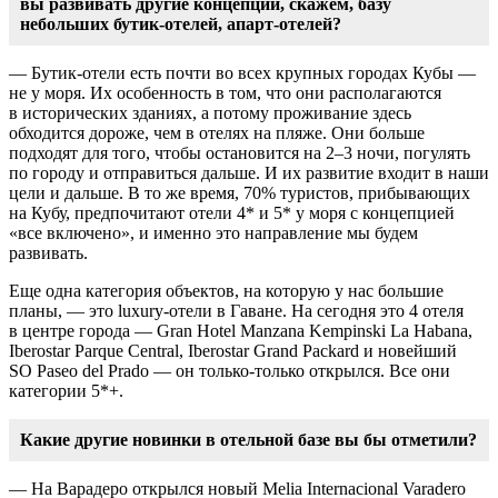
вы развивать другие концепции, скажем, базу
небольших
бутик-отелей
,
апарт-отелей
?
—
Бутик-отели
есть почти во всех крупных городах Кубы —
не у моря. Их особенность в том, что они располагаются
в исторических зданиях, а потому проживание здесь
обходится дороже, чем в отелях на пляже. Они больше
подходят для того, чтобы остановится на 2–3 ночи, погулять
по городу и отправиться дальше. И их развитие входит в наши
цели и дальше. В то же время, 70% туристов, прибывающих
на Кубу, предпочитают отели 4* и 5* у моря с концепцией
«все включено», и именно это направление мы будем
развивать.
Еще одна категория объектов, на которую у нас большие
планы, — это
luxury-отели
в Гаване. На сегодня это 4 отеля
в центре города — Gran Hotel Manzana Kempinski La Habana,
Iberostar Parque Central, Iberostar Grand Packard и новейший
SO Paseo del Prado — он
только-только
открылся. Все они
категории 5*+.
Какие другие новинки в отельной базе вы бы отметили?
— На Варадеро открылся новый Melia Internacional Varadero