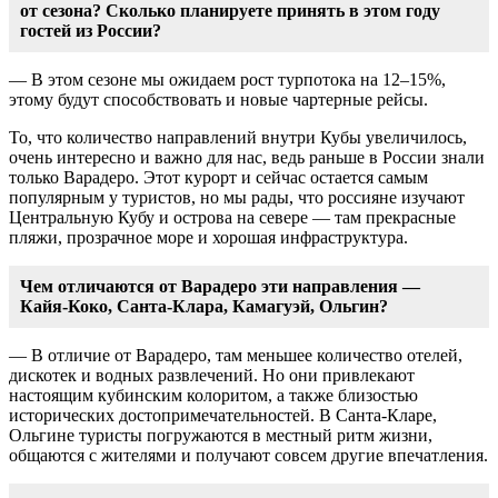
от сезона? Сколько планируете принять в этом году
гостей из России?
— В этом сезоне мы ожидаем рост турпотока на 12–15%,
этому будут способствовать и новые чартерные рейсы.
То, что количество направлений внутри Кубы увеличилось,
очень интересно и важно для нас, ведь раньше в России знали
только Варадеро. Этот курорт и сейчас остается самым
популярным у туристов, но мы рады, что россияне изучают
Центральную Кубу и острова на севере — там прекрасные
пляжи, прозрачное море и хорошая инфраструктура.
Чем отличаются от Варадеро эти направления —
Кайя-Коко
,
Санта-Клара
, Камагуэй, Ольгин?
— В отличие от Варадеро, там меньшее количество отелей,
дискотек и водных развлечений. Но они привлекают
настоящим кубинским колоритом, а также близостью
исторических достопримечательностей. В
Санта-Кларе
,
Ольгине туристы погружаются в местный ритм жизни,
общаются с жителями и получают совсем другие впечатления.