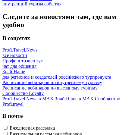
внутренний туризм
события
Следите за новостями там, где вам
удобно
В соцсетях
Profi.Travel.News
все новости
Профи в трэвел тут
чат для общения
Знай Наше
для регионов и создателей российского турпродукта
Расписание вебинаров по внутреннему туризму
Расписание вебинаров по выездному туризму
Сообщество Loyalty
Profi.Travel News в MAX
Знай Наше в MAX
Сообщество
Profi.travel
В почте
Ежедневная рассылка
Еженедельная рассылка вебинаров