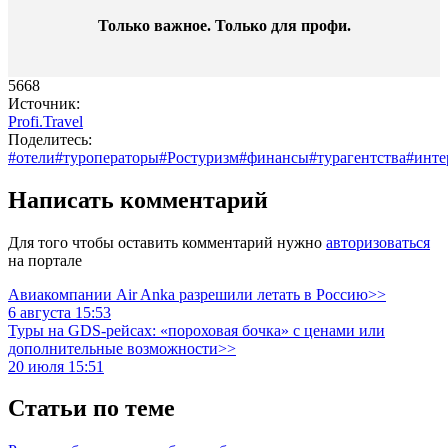
Только важное. Только для профи.​
5668
Источник:
Profi.Travel
Поделитесь:
#отели
#туроператоры
#Ростуризм
#финансы
#турагентства
#инте
Написать комментарий
Для того чтобы оставить комментарий нужно
авторизоваться
на портале
Авиакомпании Air Anka разрешили летать в Россию>>
6 августа 15:53
Туры на GDS-рейсах: «пороховая бочка» с ценами или
дополнительные возможности>>
20 июля 15:51
Статьи по теме