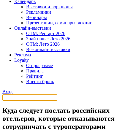
Календарь
Выставки и воркшопы
Рекламники
Вебинары
Презентации, семинары, лекции
Онлайн-выставки
OTM: Рестарт 2026
Знай наше: Лето 2026
OTM: Лето 2026
Все онлайн-выставки
Реклама
Loyalty
О программе
Правила
Рейтинг
Внести бронь
Вход
Куда следует послать российских
отельеров, которые отказываются
сотрудничать с туроператорами