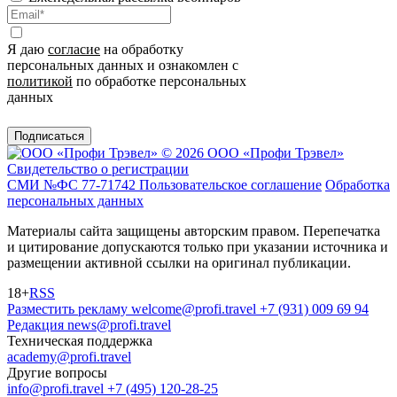
Я даю
согласие
на обработку
персональных данных и ознакомлен с
политикой
по обработке персональных
данных
Подписаться
© 2026 ООО «Профи Трэвeл»
Свидетельство о регистрации
СМИ №ФС 77-71742
Пользовательское соглашение
Обработка
персональных данных
Материалы сайта защищены авторским правом. Перепечатка
и цитирование допускаются только при указании источника и
размещении активной ссылки на оригинал публикации.
18+
RSS
Разместить рекламу
welcome@profi.travel
+7 (931) 009 69 94
Редакция
news@profi.travel
Техническая поддержка
academy@profi.travel
Другие вопросы
info@profi.travel
+7 (495) 120-28-25