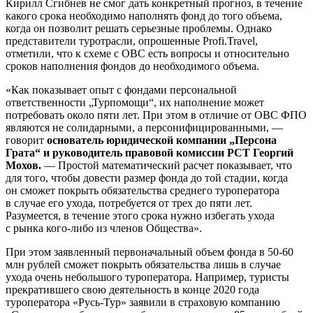
Кирилл Сгибнев не смог дать конкретный прогноз, в течение
какого срока необходимо наполнять фонд до того объема,
когда он позволит решать серьезные проблемы. Однако
представители туротрасли, опрошенные Profi.Travel,
отметили, что к схеме с ОВС есть вопросы и относительно
сроков наполнения фондов до необходимого объема.
«Как показывает опыт с фондами персональной
ответственности „Турпомощи“, их наполнение может
потребовать около пяти лет. При этом в отличие от ОВС ФПО
являются не солидарными, а персонифицированными, —
говорит
основатель юридической компании „Персона
Грата“ и руководитель правовой комиссии РСТ Георгий
Мохов.
— Простой математический расчет показывает, что
для того, чтобы довести размер фонда до той стадии, когда
он сможет покрыть обязательства среднего туроператора
в случае его ухода, потребуется от трех до пяти лет.
Разумеется, в течение этого срока нужно избегать ухода
с рынка кого-либо из членов Общества».
При этом заявленный первоначальный объем фонда в
50-60
млн рублей сможет покрыть обязательства лишь в случае
ухода очень небольшого туроператора. Например, туристы
прекратившего свою деятельность в конце 2020 года
туроператора «Русь-Тур» заявили в страховую компанию