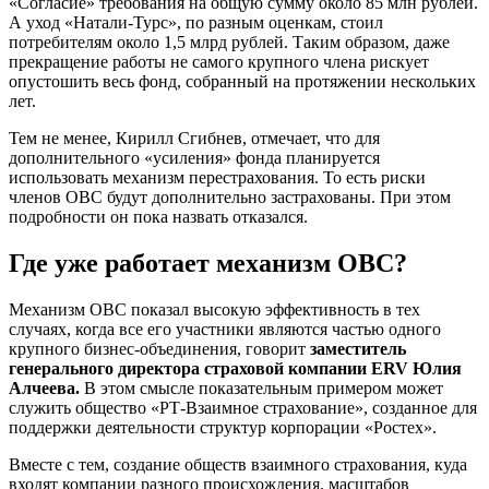
«Согласие» требования на общую сумму около 85 млн рублей.
А уход «Натали-Турс», по разным оценкам, стоил
потребителям около 1,5 млрд рублей. Таким образом, даже
прекращение работы не самого крупного члена рискует
опустошить весь фонд, собранный на протяжении нескольких
лет.
Тем не менее, Кирилл Сгибнев, отмечает, что для
дополнительного «усиления» фонда планируется
использовать механизм перестрахования. То есть риски
членов ОВС будут дополнительно застрахованы. При этом
подробности он пока назвать отказался.
Где уже работает механизм ОВС?
Механизм ОВС показал высокую эффективность в тех
случаях, когда все его участники являются частью одного
крупного бизнес-объединения, говорит
заместитель
генерального директора страховой компании ERV Юлия
Алчеева.
В этом смысле показательным примером может
служить общество «РТ-Взаимное страхование», созданное для
поддержки деятельности структур корпорации «Ростех».
Вместе с тем, создание обществ взаимного страхования, куда
входят компании разного происхождения, масштабов