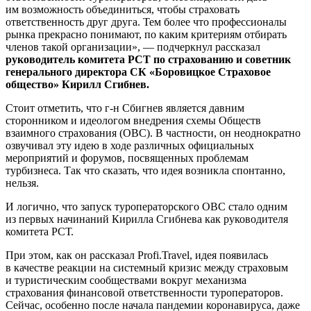
им возможность объединиться, чтобы страховать
ответственность друг друга. Тем более что профессионалы
рынка прекрасно понимают, по каким критериям отбирать
членов такой организации», — подчеркнул рассказал
руководитель комитета РСТ по страхованию и советник
генерального директора СК «Боровицкое Страховое
общество» Кирилл Сгибнев.
Стоит отметить, что г-н Сбигнев является давним
сторонником и идеологом внедрения схемы Обществ
взаимного страхования (ОВС). В частности, он неоднократно
озвучивал эту идею в ходе различных официальных
мероприятий и форумов, посвященных проблемам
турбизнеса. Так что сказать, что идея возникла спонтанно,
нельзя.
И логично, что запуск туроператорского ОВС стало одним
из первых начинаний Кирилла Сгибнева как руководителя
комитета РСТ.
При этом, как он рассказал Profi.Travel, идея появилась
в качестве реакции на системный кризис между страховым
и туристическим сообществами вокруг механизма
страхования финансовой ответственности туроператоров.
Сейчас, особенно после начала пандемии коронавируса, даже