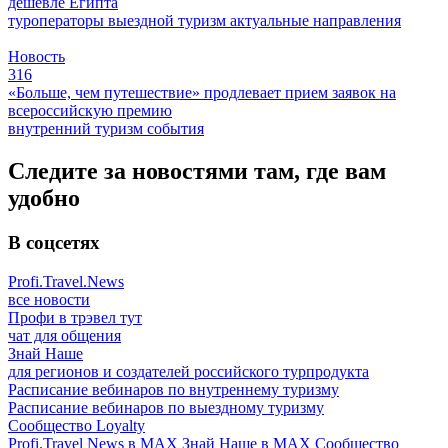
дешевле Египта
туроператоры
выездной туризм
актуальные направления
Новость
316
«Больше, чем путешествие» продлевает прием заявок на
всероссийскую премию
внутренний туризм
события
Следите за новостями там, где вам
удобно
В соцсетях
Profi.Travel.News
все новости
Профи в трэвел тут
чат для общения
Знай Наше
для регионов и создателей российского турпродукта
Расписание вебинаров по внутреннему туризму
Расписание вебинаров по выездному туризму
Сообщество Loyalty
Profi.Travel News в MAX
Знай Наше в MAX
Сообщество