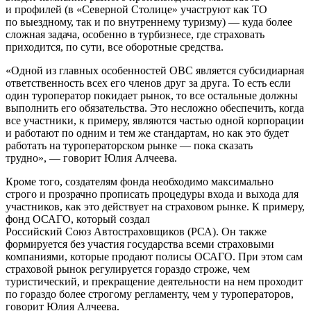
и профилей (в «Северной Столице» участруют как ТО
по выездному, так и по внутреннему туризму) — куда более
сложная задача, особенно в турбизнесе, где страховать
приходится, по сути, все оборотные средства.
«Одной из главных особенностей ОВС является субсидиарная
ответственность всех его членов друг за друга. То есть если
один туроператор покидает рынок, то все остальные должны
выполнить его обязательства. Это несложно обеспечить, когда
все участники, к примеру, являются частью одной корпорации
и работают по одним и тем же стандартам, но как это будет
работать на туроператорском рынке — пока сказать
трудно», — говорит Юлия Алчеева.
Кроме того, создателям фонда необходимо максимально
строго и прозрачно прописать процедуры входа и выхода для
участников, как это действует на страховом рынке. К примеру,
фонд ОСАГО, который создал
Российский Союз Автостраховщиков (РСА). Он также
формируется без участия государства всеми страховыми
компаниями, которые продают полисы ОСАГО. При этом сам
страховой рынок регулируется гораздо строже, чем
туристический, и прекращение деятельности на нем проходит
по гораздо более строгому регламенту, чем у туроператоров,
говорит Юлия Алчеева.