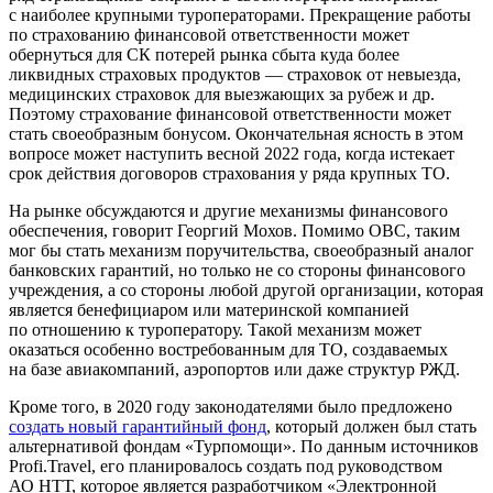
с наиболее крупными туроператорами. Прекращение работы
по страхованию финансовой ответственности может
обернуться для СК потерей рынка сбыта куда более
ликвидных страховых продуктов — страховок от невыезда,
медицинских страховок для выезжающих за рубеж и др.
Поэтому страхование финансовой ответственности может
стать своеобразным бонусом. Окончательная ясность в этом
вопросе может наступить весной 2022 года, когда истекает
срок действия договоров страхования у ряда крупных ТО.
На рынке обсуждаются и другие механизмы финансового
обеспечения, говорит Георгий Мохов. Помимо ОВС, таким
мог бы стать механизм поручительства, своеобразный аналог
банковских гарантий, но только не со стороны финансового
учреждения, а со стороны любой другой организации, которая
является бенефициаром или материнской компанией
по отношению к туроператору. Такой механизм может
оказаться особенно востребованным для ТО, создаваемых
на базе авиакомпаний, аэропортов или даже структур РЖД.
Кроме того, в 2020 году законодателями было предложено
создать новый гарантийный фонд
, который должен был стать
альтернативой фондам «Турпомощи». По данным источников
Profi.Travel, его планировалось создать под руководством
АО НТТ, которое является разработчиком «Электронной