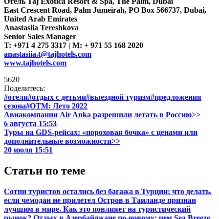
Отель Taj Exotica Resort & Spa, The Palm, Dubai
East Crescent Road, Palm Jumeirah, PO Box 566737, Dubai,
United Arab Emirates
Anastasiia Tereshkova
Senior Sales Manager
T: +971 4 275 3317 | M: + 971 55 168 2020
anastasiia.t@tajhotels.com
www.tajhotels.com
5620
Поделитесь:
#отели
#отдых с детьми
#выездной туризм
#предложения
сезона
#ОТМ: Лето 2022
Авиакомпании Air Anka разрешили летать в Россию>>
6 августа 15:53
Туры на GDS-рейсах: «пороховая бочка» с ценами или
дополнительные возможности>>
20 июля 15:51
Статьи по теме
Сотни туристов остались без багажа в Турции: что делать,
если чемодан не прилетел
Остров в Таиланде признан
лучшим в мире. Как это повлияет на туристический
рынок?
Отдых в Азербайджане по-новому: чем Sea Breeze