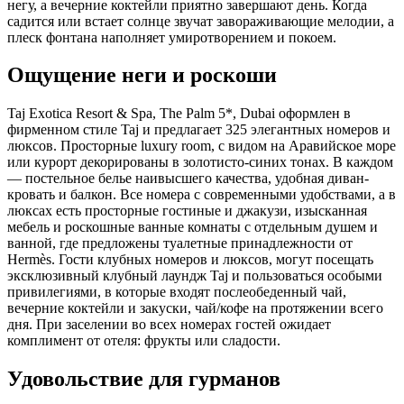
негу, а вечерние коктейли приятно завершают день. Когда
садится или встает солнце звучат завораживающие мелодии, а
плеск фонтана наполняет умиротворением и покоем.
Ощущение неги и роскоши
Taj Exotica Resort & Spa, The Palm 5*, Dubai оформлен в
фирменном стиле Taj и предлагает 325 элегантных номеров и
люксов. Просторные luxury room, с видом на Аравийское море
или курорт декорированы в золотисто-синих тонах. В каждом
— постельное белье наивысшего качества, удобная диван-
кровать и балкон. Все номера с современными удобствами, а в
люксах есть просторные гостиные и джакузи, изысканная
мебель и роскошные ванные комнаты с отдельным душем и
ванной, где предложены туалетные принадлежности от
Hermès. Гости клубных номеров и люксов, могут посещать
эксклюзивный клубный лаундж Taj и пользоваться особыми
привилегиями, в которые входят послеобеденный чай,
вечерние коктейли и закуски, чай/кофе на протяжении всего
дня. При заселении во всех номерах гостей ожидает
комплимент от отеля: фрукты или сладости.
Удовольствие для гурманов