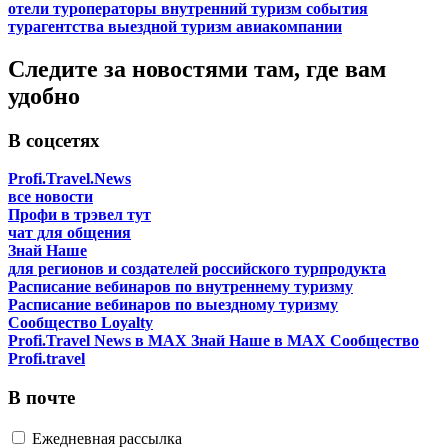
отели
туроператоры
внутренний туризм
события
турагентства
выездной туризм
авиакомпании
Следите за новостями там, где вам
удобно
В соцсетях
Profi.Travel.News
все новости
Профи в трэвел тут
чат для общения
Знай Наше
для регионов и создателей российского турпродукта
Расписание вебинаров по внутреннему туризму
Расписание вебинаров по выездному туризму
Сообщество Loyalty
Profi.Travel News в MAX
Знай Наше в MAX
Сообщество
Profi.travel
В почте
Ежедневная рассылка