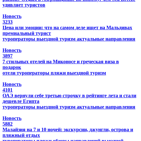
удивляет туристов
Новость
3233
Цена или эмоции: что на самом деле ищет на Мальдивах
премиальный турист
туроператоры
выездной туризм
актуальные направления
Новость
3897
7 стильных отелей на Миконосе и греческая виза в
подарок
отели
туроператоры
пляжи
выездной туризм
Новость
4101
ОАЭ вернули себе третью строчку в рейтинге лета и стали
дешевле Египта
туроператоры
выездной туризм
актуальные направления
Новость
5882
Малайзия на 7 и 10 ночей: экскурсии, джунгли, острова и
пляжный отдых
туроператоры
пляжи
обзоры направлений
выездной