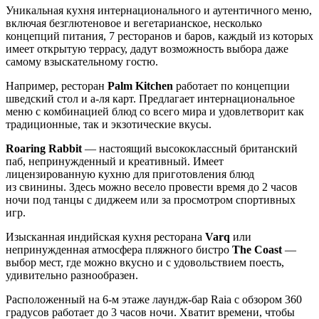
Уникальная кухня интернационального и аутентичного меню,
включая безглютеновое и вегетарианское, несколько
концепций питания, 7 ресторанов и баров, каждый из которых
имеет открытую террасу, дадут возможность выбора даже
самому взыскательному гостю.
Например, ресторан
Palm Kitchen
работает по концепции
шведский стол и а-ля карт. Предлагает интернациональное
меню с комбинацией блюд со всего мира и удовлетворит как
традиционные, так и экзотические вкусы.
Roaring Rabbit
— настоящий высококлассный британский
паб, непринужденный и креативный. Имеет
лицензированную кухню для приготовления блюд
из свинины. Здесь можно весело провести время до 2 часов
ночи под танцы с диджеем или за просмотром спортивных
игр.
Изысканная индийская кухня ресторана
Varq
или
непринужденная атмосфера пляжного бистро
The Coast
—
выбор мест, где можно вкусно и с удовольствием поесть,
удивительно разнообразен.
Расположенный на 6-м этаже лаундж-бар Raia с обзором 360
градусов работает до 3 часов ночи. Хватит времени, чтобы