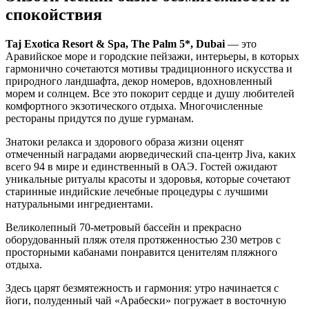
спокойствия
Taj Exotica Resort & Spa, The Palm 5*, Dubai
— это
Аравийское море и городские пейзажи, интерьеры, в которых
гармонично сочетаются мотивы традиционного искусства и
природного ландшафта, декор номеров, вдохновленный
морем и солнцем. Все это покорит сердце и душу любителей
комфортного экзотического отдыха. Многочисленные
рестораны придутся по душе гурманам.
Знатоки релакса и здорового образа жизни оценят
отмеченный наградами аюрведический спа-центр Jiva, каких
всего 94 в мире и единственный в ОАЭ. Гостей ожидают
уникальные ритуалы красоты и здоровья, которые сочетают
старинные индийские лечебные процедуры с лучшими
натуральными ингредиентами.
Великолепный 70-метровый бассейн и прекрасно
оборудованный пляж отеля протяженностью 230 метров с
просторными кабанами понравится ценителям пляжного
отдыха.
Здесь царят безмятежность и гармония: утро начинается с
йоги, полуденный чай «Арабески» погружает в восточную