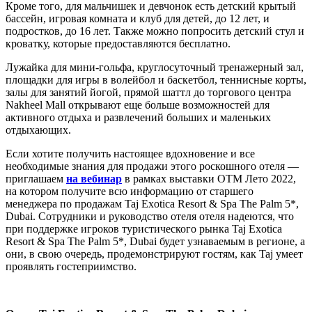
Кроме того, для мальчишек и девчонок есть детский крытый
бассейн, игровая комната и клуб для детей, до 12 лет, и
подростков, до 16 лет. Также можно попросить детский стул и
кроватку, которые предоставляются бесплатно.
Лужайка для мини-гольфа, круглосуточный тренажерный зал,
площадки для игры в волейбол и баскетбол, теннисные корты,
залы для занятий йогой, прямой шаттл до торгового центра
Nakheel Mall открывают еще больше возможностей для
активного отдыха и развлечений больших и маленьких
отдыхающих.
Если хотите получить настоящее вдохновение и все
необходимые знания для продажи этого роскошного отеля —
приглашаем
на вебинар
в рамках выставки ОТМ Лето 2022,
на котором получите всю информацию от старшего
менеджера по продажам Taj Exotica Resort & Spa The Palm 5*,
Dubai. Сотрудники и руководство отеля отеля надеются, что
при поддержке игроков туристического рынка Taj Exotica
Resort & Spa The Palm 5*, Dubai будет узнаваемым в регионе, а
они, в свою очередь, продемонстрируют гостям, как Taj умеет
проявлять гостеприимство.